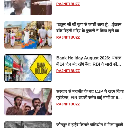
मानसून सत्र के लिए किया गया निलंबित
RAJNITI BUZZ
'ठाकुर जी की कृपा से काशी आया हूं'...वृंदावन
बांके बिहारी मंदिर के पुजारी ने किया श्री काशी
विश्वनाथ का जलाभिषेक
RAJNITI BUZZ
Bank Holiday August 2026: अगस्त
में 14 दिन बंद रहेंगे बैंक, RBI ने जारी की
छुट्टियों की लिस्ट​​​​​​​
RAJNITI BUZZ
सरकार से बातचीत के बाद CJP ने खत्म किया
प्रोटेस्ट, FIR वापसी समेत कई मांगों पर बनी
सहमति
RAJNITI BUZZ
जौनपुर में हाईवे किनारे पॉलिथीन में मिला युवती