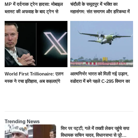
MP में दर्दनाक ट्रेन हादसा: मोबाइल
चंदौली के समूदपुर में भक्ति का
ब्लास्ट की अफवाह के बाद ट्रेन से
महासंगम: संत समागम और हरिकथा में
उतरकर भागे यात्री, दूसरी ट्रेन ने
उमड़ी श्रद्धालुओं की भीड़
रौंदा, 4 की मौत
World First Trillionaire: एलन
आत्मनिर्भर भारत को मिली नई उड़ान,
मस्क ने रचा इतिहास, अब कहलाएंगे
वडोदरा में बने पहले C-295 विमान का
ट्रिलेनियर, नेटवर्थ जान उड़ जाएंगे
सफल परीक्षण
होश
Trending News
सिर पर पट्टी, गले में तख्ती लेकर पहुंचे सपा
विधायक सचिन यादव, विधानसभा से पूरे