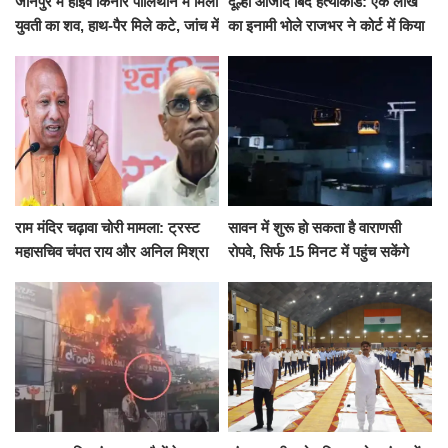
जौनपुर में हाईवे किनारे पॉलिथीन में मिला
दूल्हा आजाद बिंद हत्याकांड: एक लाख
युवती का शव, हाथ-पैर मिले कटे, जांच में
का इनामी भोले राजभर ने कोर्ट में किया
जुटी पुलिस
सरेंडर, 14 दिन के लिए भेजा गया जेल
राम मंदिर चढ़ावा चोरी मामला: ट्रस्ट
सावन में शुरू हो सकता है वाराणसी
महासचिव चंपत राय और अनिल मिश्रा
रोपवे, सिर्फ 15 मिनट में पहुंच सकेंगे
ने दिया इस्तीफा, बोले CM योगी-किसी
कैंट से गोदौलिया, देना होगा इतना
को नहीं...
किराया