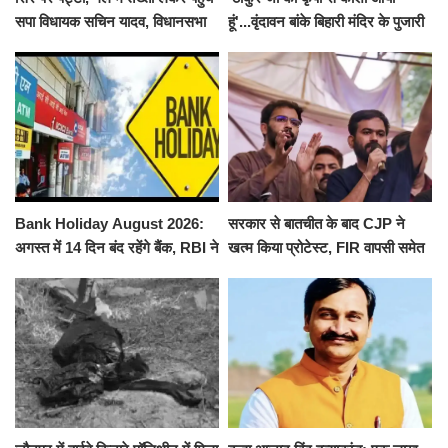
सपा विधायक सचिन यादव, विधानसभा
हूं'...वृंदावन बांके बिहारी मंदिर के पुजारी
से पूरे मानसून सत्र के लिए किया गया
ने किया श्री काशी विश्वनाथ का
निलंबित
जलाभिषेक
Bank Holiday August 2026:
सरकार से बातचीत के बाद CJP ने
अगस्त में 14 दिन बंद रहेंगे बैंक, RBI ने
खत्म किया प्रोटेस्ट, FIR वापसी समेत
जारी की छुट्टियों की लिस्ट​​​​​​​
कई मांगों पर बनी सहमति