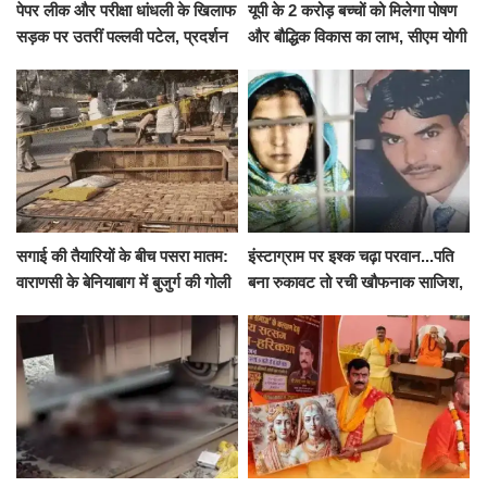
पेपर लीक और परीक्षा धांधली के खिलाफ
यूपी के 2 करोड़ बच्चों को मिलेगा पोषण
सड़क पर उतरीं पल्लवी पटेल, प्रदर्शन
और बौद्धिक विकास का लाभ, सीएम योगी
से पहले पुलिस ने लिया हिरासत में
ने शुरू किया सुपोषण मिशन-2
सगाई की तैयारियों के बीच पसरा मातम:
इंस्टाग्राम पर इश्क चढ़ा परवान...पति
वाराणसी के बेनियाबाग में बुजुर्ग की गोली
बना रुकावट तो रची खौफनाक साजिश,
मारकर हत्या, दो दिन पहले भी हुआ था
खीर में नींद की गोली देकर उतारा मौत
हमला
के घाट