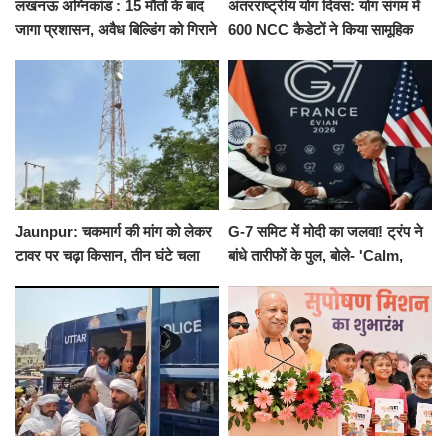
लखनऊ अग्निकांड : 15 मौतों के बाद
अंतरराष्ट्रीय योग दिवस: योग संगम में
जागा प्रशासन, अवैध बिल्डिंग को गिराने
600 NCC कैडेटों ने किया सामूहिक
का नोटिस, SIT जांच शुरू
योगाभ्यास, स्वस्थ जीवन का लिया
संकल्प
Jaunpur: चकमार्ग की मांग को लेकर
G-7 समिट में मोदी का जलवा! ट्रंप ने
टावर पर चढ़ा किसान, तीन घंटे चला
बांधे तारीफों के पुल, बोले- 'Calm,
हाईवोल्टेज ड्रामा
Cool and Total Killer'