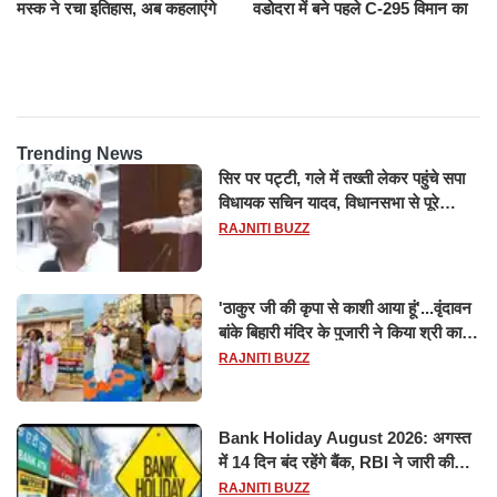
मस्क ने रचा इतिहास, अब कहलाएंगे
वडोदरा में बने पहले C-295 विमान का
ट्रिलेनियर, नेटवर्थ जान उड़ जाएंगे
सफल परीक्षण
होश
Trending News
सिर पर पट्टी, गले में तख्ती लेकर पहुंचे सपा
विधायक सचिन यादव, विधानसभा से पूरे
मानसून सत्र के लिए किया गया निलंबित
RAJNITI BUZZ
'ठाकुर जी की कृपा से काशी आया हूं'...वृंदावन
बांके बिहारी मंदिर के पुजारी ने किया श्री काशी
विश्वनाथ का जलाभिषेक
RAJNITI BUZZ
Bank Holiday August 2026: अगस्त
में 14 दिन बंद रहेंगे बैंक, RBI ने जारी की
छुट्टियों की लिस्ट​​​​​​​
RAJNITI BUZZ