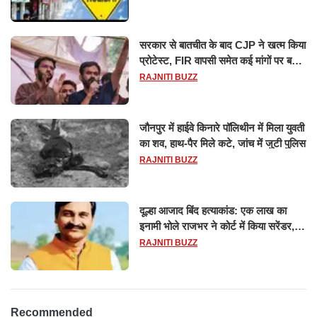
सरकार से बातचीत के बाद CJP ने खत्म किया
प्रोटेस्ट, FIR वापसी समेत कई मांगों पर बनी
सहमति
RAJNITI BUZZ
जौनपुर में हाईवे किनारे पॉलिथीन में मिला युवती
का शव, हाथ-पैर मिले कटे, जांच में जुटी पुलिस
RAJNITI BUZZ
दूल्हा आजाद बिंद हत्याकांड: एक लाख का
इनामी भोले राजभर ने कोर्ट में किया सरेंडर,
14 दिन के लिए भेजा गया जेल
RAJNITI BUZZ
Recommended