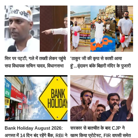
सिर पर पट्टी, गले में तख्ती लेकर पहुंचे
'ठाकुर जी की कृपा से काशी आया
सपा विधायक सचिन यादव, विधानसभा
हूं'...वृंदावन बांके बिहारी मंदिर के पुजारी
से पूरे मानसून सत्र के लिए किया गया
ने किया श्री काशी विश्वनाथ का
निलंबित
जलाभिषेक
Bank Holiday August 2026:
सरकार से बातचीत के बाद CJP ने
अगस्त में 14 दिन बंद रहेंगे बैंक, RBI ने
खत्म किया प्रोटेस्ट, FIR वापसी समेत