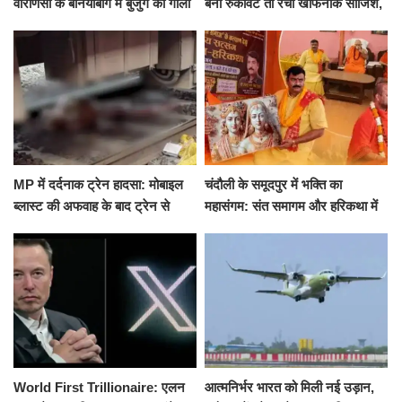
वाराणसी के बेनियाबाग में बुजुर्ग की गोली
बना रुकावट तो रची खौफनाक साजिश,
मारकर हत्या, दो दिन पहले भी हुआ था
खीर में नींद की गोली देकर उतारा मौत
हमला
के घाट
MP में दर्दनाक ट्रेन हादसा: मोबाइल
चंदौली के समूदपुर में भक्ति का
ब्लास्ट की अफवाह के बाद ट्रेन से
महासंगम: संत समागम और हरिकथा में
उतरकर भागे यात्री, दूसरी ट्रेन ने
उमड़ी श्रद्धालुओं की भीड़
रौंदा, 4 की मौत
World First Trillionaire: एलन
आत्मनिर्भर भारत को मिली नई उड़ान,