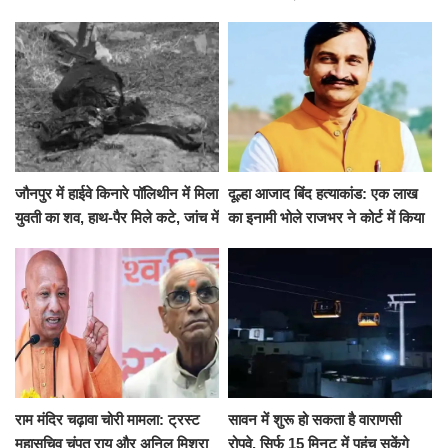
जारी की छुट्टियों की लिस्ट​​​​​​​
कई मांगों पर बनी सहमति
जौनपुर में हाईवे किनारे पॉलिथीन में मिला
दूल्हा आजाद बिंद हत्याकांड: एक लाख
युवती का शव, हाथ-पैर मिले कटे, जांच में
का इनामी भोले राजभर ने कोर्ट में किया
जुटी पुलिस
सरेंडर, 14 दिन के लिए भेजा गया जेल
राम मंदिर चढ़ावा चोरी मामला: ट्रस्ट
सावन में शुरू हो सकता है वाराणसी
महासचिव चंपत राय और अनिल मिश्रा
रोपवे, सिर्फ 15 मिनट में पहुंच सकेंगे