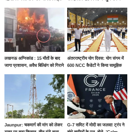
ने दिया इस्तीफा, बोले CM योगी-किसी
कैंट से गोदौलिया, देना होगा इतना
को नहीं...
किराया
लखनऊ अग्निकांड : 15 मौतों के बाद
अंतरराष्ट्रीय योग दिवस: योग संगम में
जागा प्रशासन, अवैध बिल्डिंग को गिराने
600 NCC कैडेटों ने किया सामूहिक
का नोटिस, SIT जांच शुरू
योगाभ्यास, स्वस्थ जीवन का लिया
संकल्प
Jaunpur: चकमार्ग की मांग को लेकर
G-7 समिट में मोदी का जलवा! ट्रंप ने
टावर पर चढ़ा किसान, तीन घंटे चला
बांधे तारीफों के पुल, बोले- 'Calm,