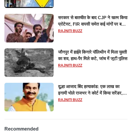
सरकार से बातचीत के बाद CJP ने खत्म किया
प्रोटेस्ट, FIR वापसी समेत कई मांगों पर बनी
सहमति
RAJNITI BUZZ
जौनपुर में हाईवे किनारे पॉलिथीन में मिला युवती
का शव, हाथ-पैर मिले कटे, जांच में जुटी पुलिस
RAJNITI BUZZ
दूल्हा आजाद बिंद हत्याकांड: एक लाख का
इनामी भोले राजभर ने कोर्ट में किया सरेंडर,
14 दिन के लिए भेजा गया जेल
RAJNITI BUZZ
Recommended