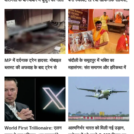
मारकर हत्या, दो दिन पहले भी हुआ था
खीर में नींद की गोली देकर उतारा मौत
हमला
के घाट
MP में दर्दनाक ट्रेन हादसा: मोबाइल
चंदौली के समूदपुर में भक्ति का
ब्लास्ट की अफवाह के बाद ट्रेन से
महासंगम: संत समागम और हरिकथा में
उतरकर भागे यात्री, दूसरी ट्रेन ने
उमड़ी श्रद्धालुओं की भीड़
रौंदा, 4 की मौत
World First Trillionaire: एलन
आत्मनिर्भर भारत को मिली नई उड़ान,