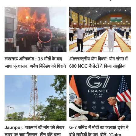
ने दिया इस्तीफा, बोले CM योगी-किसी
कैंट से गोदौलिया, देना होगा इतना
को नहीं...
किराया
लखनऊ अग्निकांड : 15 मौतों के बाद
अंतरराष्ट्रीय योग दिवस: योग संगम में
जागा प्रशासन, अवैध बिल्डिंग को गिराने
600 NCC कैडेटों ने किया सामूहिक
का नोटिस, SIT जांच शुरू
योगाभ्यास, स्वस्थ जीवन का लिया
संकल्प
Jaunpur: चकमार्ग की मांग को लेकर
G-7 समिट में मोदी का जलवा! ट्रंप ने
टावर पर चढ़ा किसान, तीन घंटे चला
बांधे तारीफों के पुल, बोले- 'Calm,