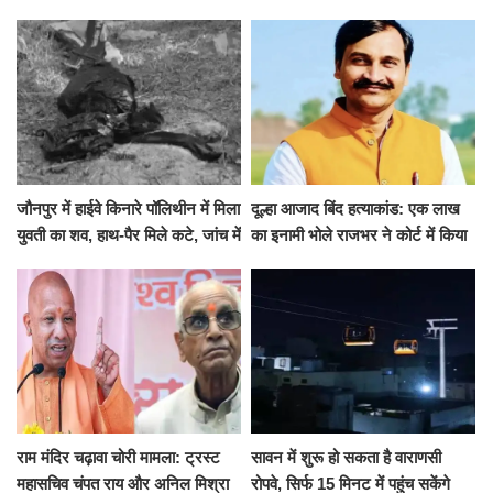
जारी की छुट्टियों की लिस्ट​​​​​​​
कई मांगों पर बनी सहमति
जौनपुर में हाईवे किनारे पॉलिथीन में मिला
दूल्हा आजाद बिंद हत्याकांड: एक लाख
युवती का शव, हाथ-पैर मिले कटे, जांच में
का इनामी भोले राजभर ने कोर्ट में किया
जुटी पुलिस
सरेंडर, 14 दिन के लिए भेजा गया जेल
राम मंदिर चढ़ावा चोरी मामला: ट्रस्ट
सावन में शुरू हो सकता है वाराणसी
महासचिव चंपत राय और अनिल मिश्रा
रोपवे, सिर्फ 15 मिनट में पहुंच सकेंगे