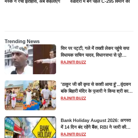
मस्क ने रचा इतिहास, अब कहलाएंगे
वडोदरा में बने पहले C-295 विमान का
ट्रिलेनियर, नेटवर्थ जान उड़ जाएंगे
सफल परीक्षण
होश
Trending News
सिर पर पट्टी, गले में तख्ती लेकर पहुंचे सपा
विधायक सचिन यादव, विधानसभा से पूरे
मानसून सत्र के लिए किया गया निलंबित
RAJNITI BUZZ
'ठाकुर जी की कृपा से काशी आया हूं'...वृंदावन
बांके बिहारी मंदिर के पुजारी ने किया श्री काशी
विश्वनाथ का जलाभिषेक
RAJNITI BUZZ
Bank Holiday August 2026: अगस्त
में 14 दिन बंद रहेंगे बैंक, RBI ने जारी की
छुट्टियों की लिस्ट​​​​​​​
RAJNITI BUZZ