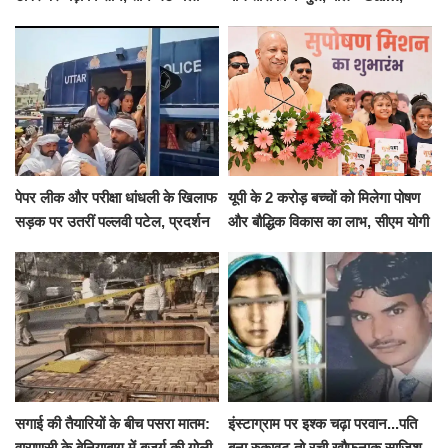
हाईवोल्टेज ड्रामा
Cool and Total Killer'
पेपर लीक और परीक्षा धांधली के खिलाफ
यूपी के 2 करोड़ बच्चों को मिलेगा पोषण
सड़क पर उतरीं पल्लवी पटेल, प्रदर्शन
और बौद्धिक विकास का लाभ, सीएम योगी
से पहले पुलिस ने लिया हिरासत में
ने शुरू किया सुपोषण मिशन-2
सगाई की तैयारियों के बीच पसरा मातम:
इंस्टाग्राम पर इश्क चढ़ा परवान...पति
वाराणसी के बेनियाबाग में बुजुर्ग की गोली
बना रुकावट तो रची खौफनाक साजिश,