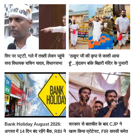
सिर पर पट्टी, गले में तख्ती लेकर पहुंचे
'ठाकुर जी की कृपा से काशी आया
सपा विधायक सचिन यादव, विधानसभा
हूं'...वृंदावन बांके बिहारी मंदिर के पुजारी
से पूरे मानसून सत्र के लिए किया गया
ने किया श्री काशी विश्वनाथ का
निलंबित
जलाभिषेक
Bank Holiday August 2026:
सरकार से बातचीत के बाद CJP ने
अगस्त में 14 दिन बंद रहेंगे बैंक, RBI ने
खत्म किया प्रोटेस्ट, FIR वापसी समेत