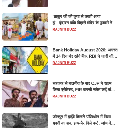
'ठाकुर जी की कृपा से काशी आया
हूं'...वृंदावन बांके बिहारी मंदिर के पुजारी ने
किया श्री काशी विश्वनाथ का जलाभिषेक
RAJNITI BUZZ
Bank Holiday August 2026: अगस्त
में 14 दिन बंद रहेंगे बैंक, RBI ने जारी की
छुट्टियों की लिस्ट​​​​​​​
RAJNITI BUZZ
सरकार से बातचीत के बाद CJP ने खत्म
किया प्रोटेस्ट, FIR वापसी समेत कई मांगों
पर बनी सहमति
RAJNITI BUZZ
जौनपुर में हाईवे किनारे पॉलिथीन में मिला
युवती का शव, हाथ-पैर मिले कटे, जांच में