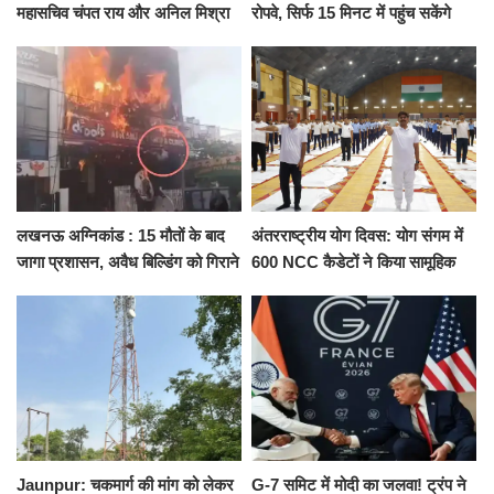
महासचिव चंपत राय और अनिल मिश्रा
रोपवे, सिर्फ 15 मिनट में पहुंच सकेंगे
ने दिया इस्तीफा, बोले CM योगी-किसी
कैंट से गोदौलिया, देना होगा इतना
को नहीं...
किराया
लखनऊ अग्निकांड : 15 मौतों के बाद
अंतरराष्ट्रीय योग दिवस: योग संगम में
जागा प्रशासन, अवैध बिल्डिंग को गिराने
600 NCC कैडेटों ने किया सामूहिक
का नोटिस, SIT जांच शुरू
योगाभ्यास, स्वस्थ जीवन का लिया
संकल्प
Jaunpur: चकमार्ग की मांग को लेकर
G-7 समिट में मोदी का जलवा! ट्रंप ने