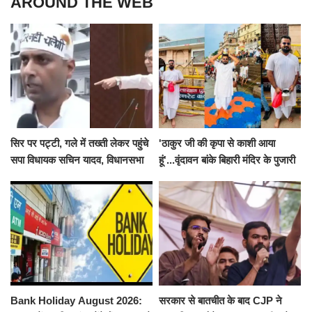
AROUND THE WEB
सिर पर पट्टी, गले में तख्ती लेकर पहुंचे
'ठाकुर जी की कृपा से काशी आया
सपा विधायक सचिन यादव, विधानसभा
हूं'...वृंदावन बांके बिहारी मंदिर के पुजारी
से पूरे मानसून सत्र के लिए किया गया
ने किया श्री काशी विश्वनाथ का
निलंबित
जलाभिषेक
Bank Holiday August 2026:
सरकार से बातचीत के बाद CJP ने