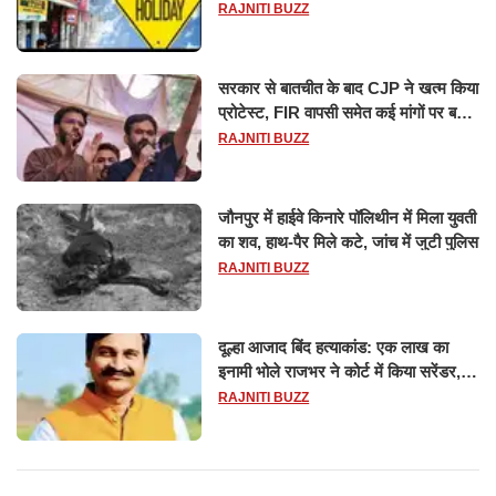
छुट्टियों की लिस्ट​​​​​​​
RAJNITI BUZZ
सरकार से बातचीत के बाद CJP ने खत्म किया
प्रोटेस्ट, FIR वापसी समेत कई मांगों पर बनी
सहमति
RAJNITI BUZZ
जौनपुर में हाईवे किनारे पॉलिथीन में मिला युवती
का शव, हाथ-पैर मिले कटे, जांच में जुटी पुलिस
RAJNITI BUZZ
दूल्हा आजाद बिंद हत्याकांड: एक लाख का
इनामी भोले राजभर ने कोर्ट में किया सरेंडर,
14 दिन के लिए भेजा गया जेल
RAJNITI BUZZ