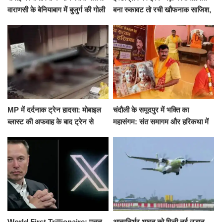
वाराणसी के बेनियाबाग में बुजुर्ग की गोली
बना रुकावट तो रची खौफनाक साजिश,
मारकर हत्या, दो दिन पहले भी हुआ था
खीर में नींद की गोली देकर उतारा मौत
हमला
के घाट
MP में दर्दनाक ट्रेन हादसा: मोबाइल
चंदौली के समूदपुर में भक्ति का
ब्लास्ट की अफवाह के बाद ट्रेन से
महासंगम: संत समागम और हरिकथा में
उतरकर भागे यात्री, दूसरी ट्रेन ने
उमड़ी श्रद्धालुओं की भीड़
रौंदा, 4 की मौत
World First Trillionaire: एलन
आत्मनिर्भर भारत को मिली नई उड़ान,