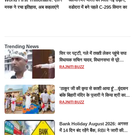
मस्क ने रचा इतिहास, अब कहलाएंगे
वडोदरा में बने पहले C-295 विमान का
ट्रिलेनियर, नेटवर्थ जान उड़ जाएंगे
सफल परीक्षण
होश
Trending News
सिर पर पट्टी, गले में तख्ती लेकर पहुंचे सपा
विधायक सचिन यादव, विधानसभा से पूरे
मानसून सत्र के लिए किया गया निलंबित
RAJNITI BUZZ
'ठाकुर जी की कृपा से काशी आया हूं'...वृंदावन
बांके बिहारी मंदिर के पुजारी ने किया श्री काशी
विश्वनाथ का जलाभिषेक
RAJNITI BUZZ
Bank Holiday August 2026: अगस्त
में 14 दिन बंद रहेंगे बैंक, RBI ने जारी की