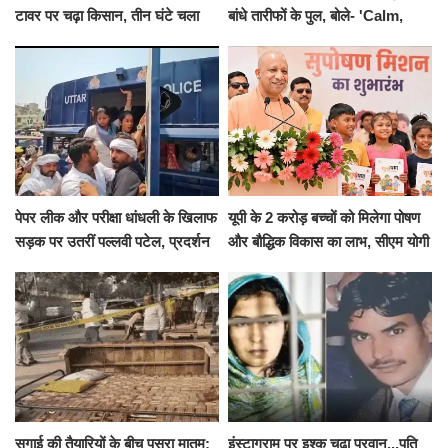
टावर पर चढ़ा किसान, तीन घंटे चला
बांधे तारीफों के पुल, बोले- 'Calm,
हाईवोल्टेज ड्रामा
Cool and Total Killer'
पेपर लीक और परीक्षा धांधली के खिलाफ
यूपी के 2 करोड़ बच्चों को मिलेगा पोषण
सड़क पर उतरीं पल्लवी पटेल, प्रदर्शन
और बौद्धिक विकास का लाभ, सीएम योगी
से पहले पुलिस ने लिया हिरासत में
ने शुरू किया सुपोषण मिशन-2
सगाई की तैयारियों के बीच पसरा मातम:
इंस्टाग्राम पर इश्क चढ़ा परवान...पति