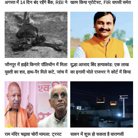
अगस्त में 14 दिन बंद रहेंगे बैंक, RBI ने
खत्म किया प्रोटेस्ट, FIR वापसी समेत
जारी की छुट्टियों की लिस्ट​​​​​​​
कई मांगों पर बनी सहमति
जौनपुर में हाईवे किनारे पॉलिथीन में मिला
दूल्हा आजाद बिंद हत्याकांड: एक लाख
युवती का शव, हाथ-पैर मिले कटे, जांच में
का इनामी भोले राजभर ने कोर्ट में किया
जुटी पुलिस
सरेंडर, 14 दिन के लिए भेजा गया जेल
राम मंदिर चढ़ावा चोरी मामला: ट्रस्ट
सावन में शुरू हो सकता है वाराणसी