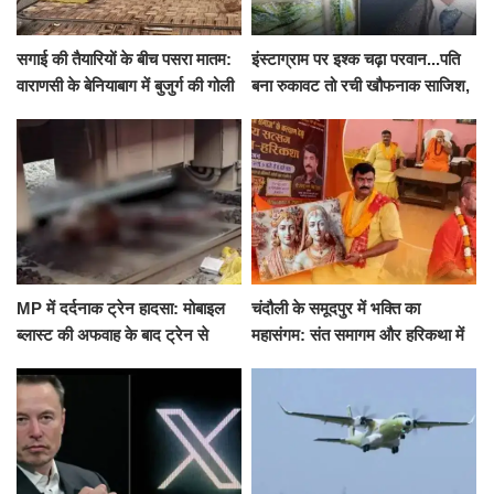
सगाई की तैयारियों के बीच पसरा मातम:
इंस्टाग्राम पर इश्क चढ़ा परवान...पति
वाराणसी के बेनियाबाग में बुजुर्ग की गोली
बना रुकावट तो रची खौफनाक साजिश,
मारकर हत्या, दो दिन पहले भी हुआ था
खीर में नींद की गोली देकर उतारा मौत
हमला
के घाट
MP में दर्दनाक ट्रेन हादसा: मोबाइल
चंदौली के समूदपुर में भक्ति का
ब्लास्ट की अफवाह के बाद ट्रेन से
महासंगम: संत समागम और हरिकथा में
उतरकर भागे यात्री, दूसरी ट्रेन ने
उमड़ी श्रद्धालुओं की भीड़
रौंदा, 4 की मौत