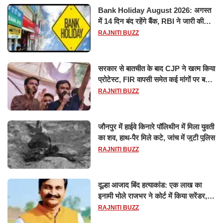
Bank Holiday August 2026: अगस्त
में 14 दिन बंद रहेंगे बैंक, RBI ने जारी की
छुट्टियों की लिस्ट​​​​​​​
RAJNITI BUZZ
सरकार से बातचीत के बाद CJP ने खत्म किया
प्रोटेस्ट, FIR वापसी समेत कई मांगों पर बनी
सहमति
RAJNITI BUZZ
जौनपुर में हाईवे किनारे पॉलिथीन में मिला युवती
का शव, हाथ-पैर मिले कटे, जांच में जुटी पुलिस
RAJNITI BUZZ
दूल्हा आजाद बिंद हत्याकांड: एक लाख का
इनामी भोले राजभर ने कोर्ट में किया सरेंडर,
14 दिन के लिए भेजा गया जेल
RAJNITI BUZZ