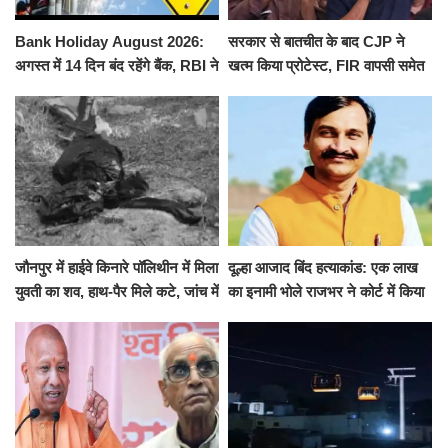
Bank Holiday August 2026:
सरकार से बातचीत के बाद CJP ने
अगस्त में 14 दिन बंद रहेंगे बैंक, RBI ने
खत्म किया प्रोटेस्ट, FIR वापसी समेत
जारी की छुट्टियों की लिस्ट​​​​​​​
कई मांगों पर बनी सहमति
जौनपुर में हाईवे किनारे पॉलिथीन में मिला
दूल्हा आजाद बिंद हत्याकांड: एक लाख
युवती का शव, हाथ-पैर मिले कटे, जांच में
का इनामी भोले राजभर ने कोर्ट में किया
जुटी पुलिस
सरेंडर, 14 दिन के लिए भेजा गया जेल