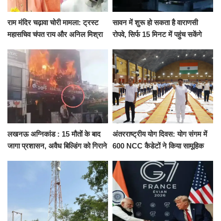
राम मंदिर चढ़ावा चोरी मामला: ट्रस्ट
सावन में शुरू हो सकता है वाराणसी
महासचिव चंपत राय और अनिल मिश्रा
रोपवे, सिर्फ 15 मिनट में पहुंच सकेंगे
ने दिया इस्तीफा, बोले CM योगी-किसी
कैंट से गोदौलिया, देना होगा इतना
को नहीं...
किराया
लखनऊ अग्निकांड : 15 मौतों के बाद
अंतरराष्ट्रीय योग दिवस: योग संगम में
जागा प्रशासन, अवैध बिल्डिंग को गिराने
600 NCC कैडेटों ने किया सामूहिक
का नोटिस, SIT जांच शुरू
योगाभ्यास, स्वस्थ जीवन का लिया
संकल्प