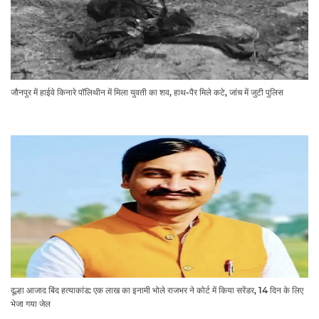
जौनपुर में हाईवे किनारे पॉलिथीन में मिला युवती का शव, हाथ-पैर मिले कटे, जांच में जुटी पुलिस
दूल्हा आजाद बिंद हत्याकांड: एक लाख का इनामी भोले राजभर ने कोर्ट में किया सरेंडर, 14 दिन के लिए
भेजा गया जेल