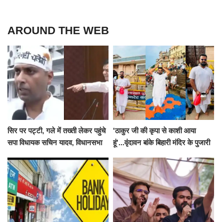
AROUND THE WEB
सिर पर पट्टी, गले में तख्ती लेकर पहुंचे
'ठाकुर जी की कृपा से काशी आया
सपा विधायक सचिन यादव, विधानसभा
हूं'...वृंदावन बांके बिहारी मंदिर के पुजारी
से पूरे मानसून सत्र के लिए किया गया
ने किया श्री काशी विश्वनाथ का
निलंबित
जलाभिषेक