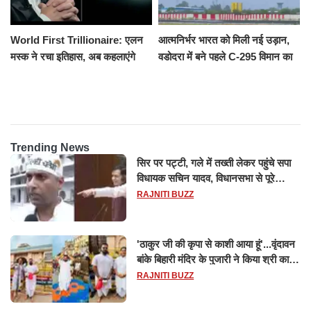
World First Trillionaire: एलन
आत्मनिर्भर भारत को मिली नई उड़ान,
मस्क ने रचा इतिहास, अब कहलाएंगे
वडोदरा में बने पहले C-295 विमान का
ट्रिलेनियर, नेटवर्थ जान उड़ जाएंगे
सफल परीक्षण
होश
Trending News
सिर पर पट्टी, गले में तख्ती लेकर पहुंचे सपा
विधायक सचिन यादव, विधानसभा से पूरे
मानसून सत्र के लिए किया गया निलंबित
RAJNITI BUZZ
'ठाकुर जी की कृपा से काशी आया हूं'...वृंदावन
बांके बिहारी मंदिर के पुजारी ने किया श्री काशी
विश्वनाथ का जलाभिषेक
RAJNITI BUZZ