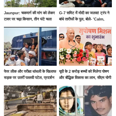
Jaunpur: चकमार्ग की मांग को लेकर
G-7 समिट में मोदी का जलवा! ट्रंप ने
टावर पर चढ़ा किसान, तीन घंटे चला
बांधे तारीफों के पुल, बोले- 'Calm,
हाईवोल्टेज ड्रामा
Cool and Total Killer'
पेपर लीक और परीक्षा धांधली के खिलाफ
यूपी के 2 करोड़ बच्चों को मिलेगा पोषण
सड़क पर उतरीं पल्लवी पटेल, प्रदर्शन
और बौद्धिक विकास का लाभ, सीएम योगी
से पहले पुलिस ने लिया हिरासत में
ने शुरू किया सुपोषण मिशन-2