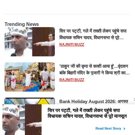
Trending News
सिर पर पट्टी, गले में तख्ती लेकर पहुंचे सपा
विधायक सचिन यादव, विधानसभा से पूरे
मानसून सत्र के लिए किया गया निलंबित
RAJNITI BUZZ
'ठाकुर जी की कृपा से काशी आया हूं'...वृंदावन
बांके बिहारी मंदिर के पुजारी ने किया श्री काशी
विश्वनाथ का जलाभिषेक
RAJNITI BUZZ
Bank Holiday August 2026: अगस्त
में 14 दिन बंद रहेंगे बैंक, RBI ने जारी की
छुट्टियों की लिस्ट​​​​​​​
RAJNITI BUZZ