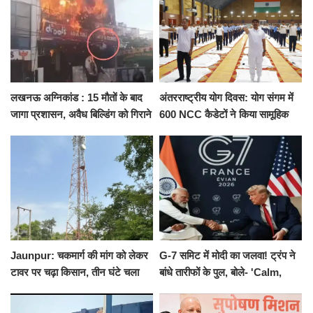
लखनऊ अग्निकांड : 15 मौतों के बाद
अंतरराष्ट्रीय योग दिवस: योग संगम में
जागा प्रशासन, अवैध बिल्डिंग को गिराने
600 NCC कैडेटों ने किया सामूहिक
का नोटिस, SIT जांच शुरू
योगाभ्यास, स्वस्थ जीवन का लिया
संकल्प
Jaunpur: चकमार्ग की मांग को लेकर
G-7 समिट में मोदी का जलवा! ट्रंप ने
टावर पर चढ़ा किसान, तीन घंटे चला
बांधे तारीफों के पुल, बोले- 'Calm,
हाईवोल्टेज ड्रामा
Cool and Total Killer'