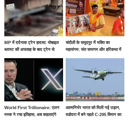
MP में दर्दनाक ट्रेन हादसा: मोबाइल
चंदौली के समूदपुर में भक्ति का
ब्लास्ट की अफवाह के बाद ट्रेन से
महासंगम: संत समागम और हरिकथा में
उतरकर भागे यात्री, दूसरी ट्रेन ने
उमड़ी श्रद्धालुओं की भीड़
रौंदा, 4 की मौत
World First Trillionaire: एलन
आत्मनिर्भर भारत को मिली नई उड़ान,
मस्क ने रचा इतिहास, अब कहलाएंगे
वडोदरा में बने पहले C-295 विमान का
ट्रिलेनियर, नेटवर्थ जान उड़ जाएंगे
सफल परीक्षण
होश