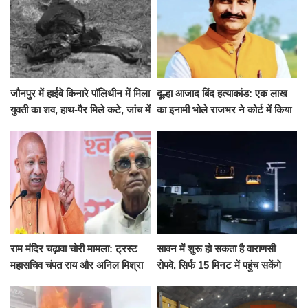
जौनपुर में हाईवे किनारे पॉलिथीन में मिला
दूल्हा आजाद बिंद हत्याकांड: एक लाख
युवती का शव, हाथ-पैर मिले कटे, जांच में
का इनामी भोले राजभर ने कोर्ट में किया
जुटी पुलिस
सरेंडर, 14 दिन के लिए भेजा गया जेल
राम मंदिर चढ़ावा चोरी मामला: ट्रस्ट
सावन में शुरू हो सकता है वाराणसी
महासचिव चंपत राय और अनिल मिश्रा
रोपवे, सिर्फ 15 मिनट में पहुंच सकेंगे
ने दिया इस्तीफा, बोले CM योगी-किसी
कैंट से गोदौलिया, देना होगा इतना
को नहीं...
किराया