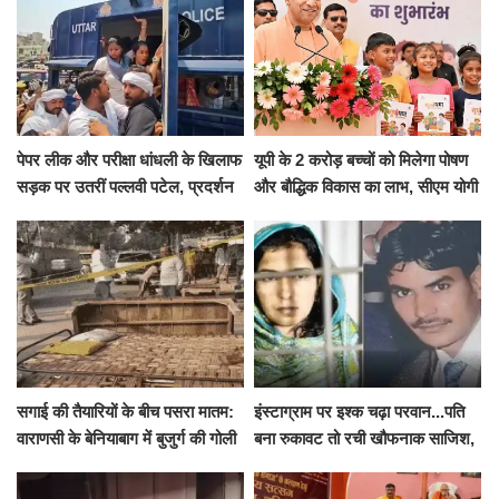
पेपर लीक और परीक्षा धांधली के खिलाफ
यूपी के 2 करोड़ बच्चों को मिलेगा पोषण
सड़क पर उतरीं पल्लवी पटेल, प्रदर्शन
और बौद्धिक विकास का लाभ, सीएम योगी
से पहले पुलिस ने लिया हिरासत में
ने शुरू किया सुपोषण मिशन-2
सगाई की तैयारियों के बीच पसरा मातम:
इंस्टाग्राम पर इश्क चढ़ा परवान...पति
वाराणसी के बेनियाबाग में बुजुर्ग की गोली
बना रुकावट तो रची खौफनाक साजिश,
मारकर हत्या, दो दिन पहले भी हुआ था
खीर में नींद की गोली देकर उतारा मौत
हमला
के घाट