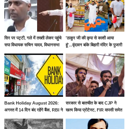
सिर पर पट्टी, गले में तख्ती लेकर पहुंचे
'ठाकुर जी की कृपा से काशी आया
सपा विधायक सचिन यादव, विधानसभा
हूं'...वृंदावन बांके बिहारी मंदिर के पुजारी
से पूरे मानसून सत्र के लिए किया गया
ने किया श्री काशी विश्वनाथ का
निलंबित
जलाभिषेक
Bank Holiday August 2026:
सरकार से बातचीत के बाद CJP ने
अगस्त में 14 दिन बंद रहेंगे बैंक, RBI ने
खत्म किया प्रोटेस्ट, FIR वापसी समेत
जारी की छुट्टियों की लिस्ट​​​​​​​
कई मांगों पर बनी सहमति