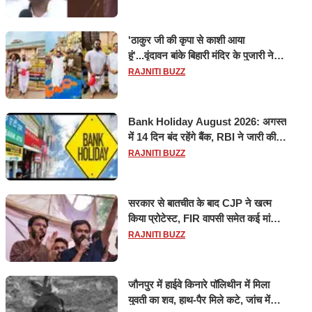
'ठाकुर जी की कृपा से काशी आया
हूं'...वृंदावन बांके बिहारी मंदिर के पुजारी ने
किया श्री काशी विश्वनाथ का जलाभिषेक
RAJNITI BUZZ
Bank Holiday August 2026: अगस्त
में 14 दिन बंद रहेंगे बैंक, RBI ने जारी की
छुट्टियों की लिस्ट​​​​​​​
RAJNITI BUZZ
सरकार से बातचीत के बाद CJP ने खत्म
किया प्रोटेस्ट, FIR वापसी समेत कई मांगों
पर बनी सहमति
RAJNITI BUZZ
जौनपुर में हाईवे किनारे पॉलिथीन में मिला
युवती का शव, हाथ-पैर मिले कटे, जांच में