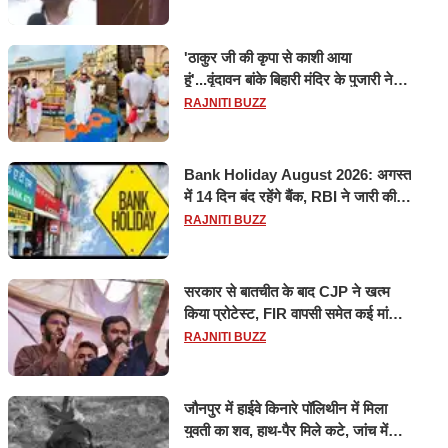
'ठाकुर जी की कृपा से काशी आया
हूं'...वृंदावन बांके बिहारी मंदिर के पुजारी ने
किया श्री काशी विश्वनाथ का जलाभिषेक
RAJNITI BUZZ
Bank Holiday August 2026: अगस्त
में 14 दिन बंद रहेंगे बैंक, RBI ने जारी की
छुट्टियों की लिस्ट​​​​​​​
RAJNITI BUZZ
सरकार से बातचीत के बाद CJP ने खत्म
किया प्रोटेस्ट, FIR वापसी समेत कई मांगों
पर बनी सहमति
RAJNITI BUZZ
जौनपुर में हाईवे किनारे पॉलिथीन में मिला
युवती का शव, हाथ-पैर मिले कटे, जांच में