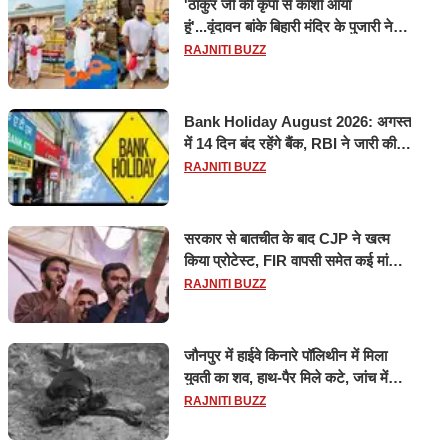
'ठाकुर जी की कृपा से काशी आया
हूं'...वृंदावन बांके बिहारी मंदिर के पुजारी ने
किया श्री काशी विश्वनाथ का जलाभिषेक
RAJNITI BUZZ
Bank Holiday August 2026: अगस्त
में 14 दिन बंद रहेंगे बैंक, RBI ने जारी की
छुट्टियों की लिस्ट​​​​​​​
RAJNITI BUZZ
सरकार से बातचीत के बाद CJP ने खत्म
किया प्रोटेस्ट, FIR वापसी समेत कई मांगों
पर बनी सहमति
RAJNITI BUZZ
जौनपुर में हाईवे किनारे पॉलिथीन में मिला
युवती का शव, हाथ-पैर मिले कटे, जांच में
जुटी पुलिस
RAJNITI BUZZ