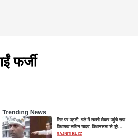
ं फर्जी
Trending News
सिर पर पट्टी, गले में तख्ती लेकर पहुंचे सपा
विधायक सचिन यादव, विधानसभा से पूरे
मानसून सत्र के लिए किया गया निलंबित
RAJNITI BUZZ