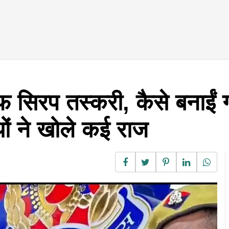
 सिरप तस्करी, कैसे बनाईं गई
यों ने खोले कई राज