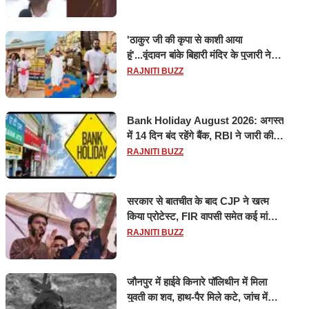
'ठाकुर जी की कृपा से काशी आया
हूं'...वृंदावन बांके बिहारी मंदिर के पुजारी ने
किया श्री काशी विश्वनाथ का जलाभिषेक
RAJNITI BUZZ
Bank Holiday August 2026: अगस्त
में 14 दिन बंद रहेंगे बैंक, RBI ने जारी की
छुट्टियों की लिस्ट​​​​​​​
RAJNITI BUZZ
सरकार से बातचीत के बाद CJP ने खत्म
किया प्रोटेस्ट, FIR वापसी समेत कई मांगों
पर बनी सहमति
RAJNITI BUZZ
जौनपुर में हाईवे किनारे पॉलिथीन में मिला
युवती का शव, हाथ-पैर मिले कटे, जांच में