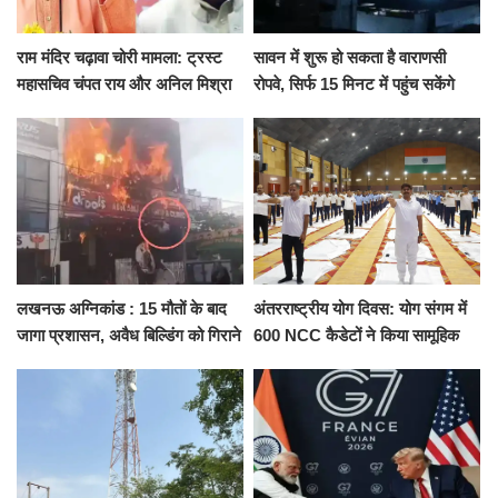
राम मंदिर चढ़ावा चोरी मामला: ट्रस्ट
सावन में शुरू हो सकता है वाराणसी
महासचिव चंपत राय और अनिल मिश्रा
रोपवे, सिर्फ 15 मिनट में पहुंच सकेंगे
ने दिया इस्तीफा, बोले CM योगी-किसी
कैंट से गोदौलिया, देना होगा इतना
को नहीं...
किराया
लखनऊ अग्निकांड : 15 मौतों के बाद
अंतरराष्ट्रीय योग दिवस: योग संगम में
जागा प्रशासन, अवैध बिल्डिंग को गिराने
600 NCC कैडेटों ने किया सामूहिक
का नोटिस, SIT जांच शुरू
योगाभ्यास, स्वस्थ जीवन का लिया
संकल्प