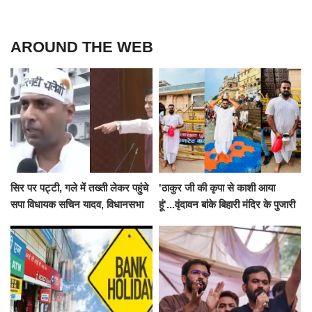
AROUND THE WEB
सिर पर पट्टी, गले में तख्ती लेकर पहुंचे
'ठाकुर जी की कृपा से काशी आया
सपा विधायक सचिन यादव, विधानसभा
हूं'...वृंदावन बांके बिहारी मंदिर के पुजारी
से पूरे मानसून सत्र के लिए किया गया
ने किया श्री काशी विश्वनाथ का
निलंबित
जलाभिषेक