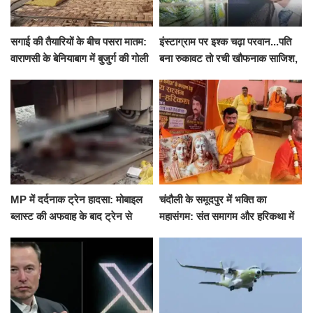
सगाई की तैयारियों के बीच पसरा मातम:
इंस्टाग्राम पर इश्क चढ़ा परवान...पति
वाराणसी के बेनियाबाग में बुजुर्ग की गोली
बना रुकावट तो रची खौफनाक साजिश,
मारकर हत्या, दो दिन पहले भी हुआ था
खीर में नींद की गोली देकर उतारा मौत
हमला
के घाट
MP में दर्दनाक ट्रेन हादसा: मोबाइल
चंदौली के समूदपुर में भक्ति का
ब्लास्ट की अफवाह के बाद ट्रेन से
महासंगम: संत समागम और हरिकथा में
उतरकर भागे यात्री, दूसरी ट्रेन ने
उमड़ी श्रद्धालुओं की भीड़
रौंदा, 4 की मौत