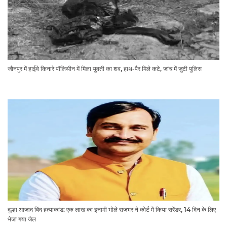
जौनपुर में हाईवे किनारे पॉलिथीन में मिला युवती का शव, हाथ-पैर मिले कटे, जांच में जुटी पुलिस
दूल्हा आजाद बिंद हत्याकांड: एक लाख का इनामी भोले राजभर ने कोर्ट में किया सरेंडर, 14 दिन के लिए
भेजा गया जेल