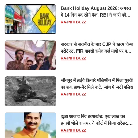
Bank Holiday August 2026: अगस्त
में 14 दिन बंद रहेंगे बैंक, RBI ने जारी की
छुट्टियों की लिस्ट​​​​​​​
RAJNITI BUZZ
सरकार से बातचीत के बाद CJP ने खत्म किया
प्रोटेस्ट, FIR वापसी समेत कई मांगों पर बनी
सहमति
RAJNITI BUZZ
जौनपुर में हाईवे किनारे पॉलिथीन में मिला युवती
का शव, हाथ-पैर मिले कटे, जांच में जुटी पुलिस
RAJNITI BUZZ
दूल्हा आजाद बिंद हत्याकांड: एक लाख का
इनामी भोले राजभर ने कोर्ट में किया सरेंडर,
14 दिन के लिए भेजा गया जेल
RAJNITI BUZZ