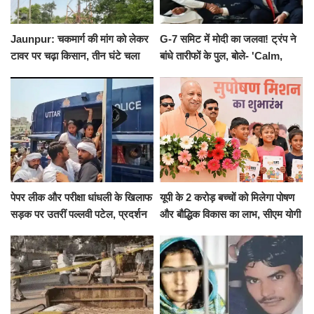
Jaunpur: चकमार्ग की मांग को लेकर
G-7 समिट में मोदी का जलवा! ट्रंप ने
टावर पर चढ़ा किसान, तीन घंटे चला
बांधे तारीफों के पुल, बोले- 'Calm,
हाईवोल्टेज ड्रामा
Cool and Total Killer'
पेपर लीक और परीक्षा धांधली के खिलाफ
यूपी के 2 करोड़ बच्चों को मिलेगा पोषण
सड़क पर उतरीं पल्लवी पटेल, प्रदर्शन
और बौद्धिक विकास का लाभ, सीएम योगी
से पहले पुलिस ने लिया हिरासत में
ने शुरू किया सुपोषण मिशन-2