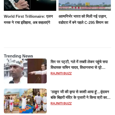
World First Trillionaire: एलन
आत्मनिर्भर भारत को मिली नई उड़ान,
मस्क ने रचा इतिहास, अब कहलाएंगे
वडोदरा में बने पहले C-295 विमान का
ट्रिलेनियर, नेटवर्थ जान उड़ जाएंगे
सफल परीक्षण
होश
Trending News
सिर पर पट्टी, गले में तख्ती लेकर पहुंचे सपा
विधायक सचिन यादव, विधानसभा से पूरे
मानसून सत्र के लिए किया गया निलंबित
RAJNITI BUZZ
'ठाकुर जी की कृपा से काशी आया हूं'...वृंदावन
बांके बिहारी मंदिर के पुजारी ने किया श्री काशी
विश्वनाथ का जलाभिषेक
RAJNITI BUZZ