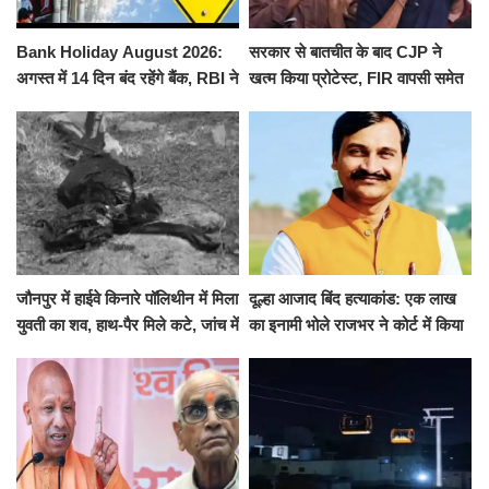
Bank Holiday August 2026:
सरकार से बातचीत के बाद CJP ने
अगस्त में 14 दिन बंद रहेंगे बैंक, RBI ने
खत्म किया प्रोटेस्ट, FIR वापसी समेत
जारी की छुट्टियों की लिस्ट​​​​​​​
कई मांगों पर बनी सहमति
जौनपुर में हाईवे किनारे पॉलिथीन में मिला
दूल्हा आजाद बिंद हत्याकांड: एक लाख
युवती का शव, हाथ-पैर मिले कटे, जांच में
का इनामी भोले राजभर ने कोर्ट में किया
जुटी पुलिस
सरेंडर, 14 दिन के लिए भेजा गया जेल