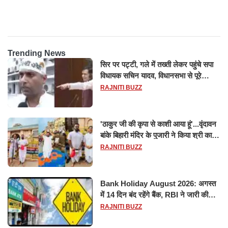
होश
Trending News
सिर पर पट्टी, गले में तख्ती लेकर पहुंचे सपा
विधायक सचिन यादव, विधानसभा से पूरे
मानसून सत्र के लिए किया गया निलंबित
RAJNITI BUZZ
'ठाकुर जी की कृपा से काशी आया हूं'...वृंदावन
बांके बिहारी मंदिर के पुजारी ने किया श्री काशी
विश्वनाथ का जलाभिषेक
RAJNITI BUZZ
Bank Holiday August 2026: अगस्त
में 14 दिन बंद रहेंगे बैंक, RBI ने जारी की
छुट्टियों की लिस्ट​​​​​​​
RAJNITI BUZZ