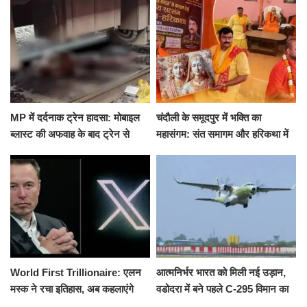
हमला
के घाट
MP में दर्दनाक ट्रेन हादसा: मोबाइल
चंदौली के समूदपुर में भक्ति का
ब्लास्ट की अफवाह के बाद ट्रेन से
महासंगम: संत समागम और हरिकथा में
उतरकर भागे यात्री, दूसरी ट्रेन ने
उमड़ी श्रद्धालुओं की भीड़
रौंदा, 4 की मौत
World First Trillionaire: एलन
आत्मनिर्भर भारत को मिली नई उड़ान,
मस्क ने रचा इतिहास, अब कहलाएंगे
वडोदरा में बने पहले C-295 विमान का
ट्रिलेनियर, नेटवर्थ जान उड़ जाएंगे
सफल परीक्षण