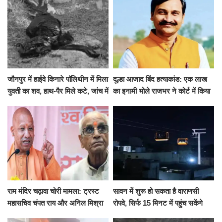
जौनपुर में हाईवे किनारे पॉलिथीन में मिला
दूल्हा आजाद बिंद हत्याकांड: एक लाख
युवती का शव, हाथ-पैर मिले कटे, जांच में
का इनामी भोले राजभर ने कोर्ट में किया
जुटी पुलिस
सरेंडर, 14 दिन के लिए भेजा गया जेल
राम मंदिर चढ़ावा चोरी मामला: ट्रस्ट
सावन में शुरू हो सकता है वाराणसी
महासचिव चंपत राय और अनिल मिश्रा
रोपवे, सिर्फ 15 मिनट में पहुंच सकेंगे
ने दिया इस्तीफा, बोले CM योगी-किसी
कैंट से गोदौलिया, देना होगा इतना