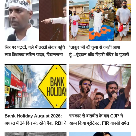
सिर पर पट्टी, गले में तख्ती लेकर पहुंचे
'ठाकुर जी की कृपा से काशी आया
सपा विधायक सचिन यादव, विधानसभा
हूं'...वृंदावन बांके बिहारी मंदिर के पुजारी
से पूरे मानसून सत्र के लिए किया गया
ने किया श्री काशी विश्वनाथ का
निलंबित
जलाभिषेक
Bank Holiday August 2026:
सरकार से बातचीत के बाद CJP ने
अगस्त में 14 दिन बंद रहेंगे बैंक, RBI ने
खत्म किया प्रोटेस्ट, FIR वापसी समेत
जारी की छुट्टियों की लिस्ट​​​​​​​
कई मांगों पर बनी सहमति