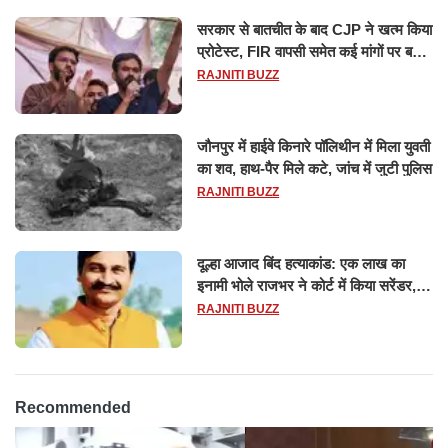
सरकार से बातचीत के बाद CJP ने खत्म किया
प्रोटेस्ट, FIR वापसी समेत कई मांगों पर बनी
सहमति
RAJNITI BUZZ
जौनपुर में हाईवे किनारे पॉलिथीन में मिला युवती
का शव, हाथ-पैर मिले कटे, जांच में जुटी पुलिस
RAJNITI BUZZ
दूल्हा आजाद बिंद हत्याकांड: एक लाख का
इनामी भोले राजभर ने कोर्ट में किया सरेंडर,
14 दिन के लिए भेजा गया जेल
RAJNITI BUZZ
Recommended