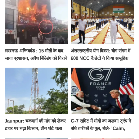
को नहीं...
किराया
लखनऊ अग्निकांड : 15 मौतों के बाद
अंतरराष्ट्रीय योग दिवस: योग संगम में
जागा प्रशासन, अवैध बिल्डिंग को गिराने
600 NCC कैडेटों ने किया सामूहिक
का नोटिस, SIT जांच शुरू
योगाभ्यास, स्वस्थ जीवन का लिया
संकल्प
Jaunpur: चकमार्ग की मांग को लेकर
G-7 समिट में मोदी का जलवा! ट्रंप ने
टावर पर चढ़ा किसान, तीन घंटे चला
बांधे तारीफों के पुल, बोले- 'Calm,
हाईवोल्टेज ड्रामा
Cool and Total Killer'