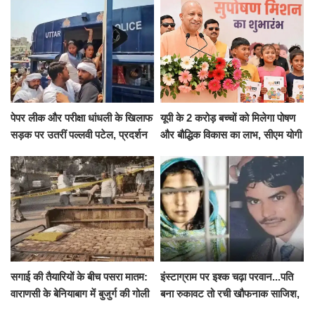
पेपर लीक और परीक्षा धांधली के खिलाफ
यूपी के 2 करोड़ बच्चों को मिलेगा पोषण
सड़क पर उतरीं पल्लवी पटेल, प्रदर्शन
और बौद्धिक विकास का लाभ, सीएम योगी
से पहले पुलिस ने लिया हिरासत में
ने शुरू किया सुपोषण मिशन-2
सगाई की तैयारियों के बीच पसरा मातम:
इंस्टाग्राम पर इश्क चढ़ा परवान...पति
वाराणसी के बेनियाबाग में बुजुर्ग की गोली
बना रुकावट तो रची खौफनाक साजिश,
मारकर हत्या, दो दिन पहले भी हुआ था
खीर में नींद की गोली देकर उतारा मौत