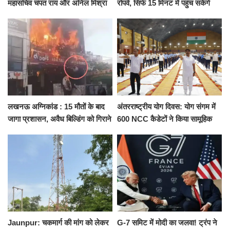
महासचिव चंपत राय और अनिल मिश्रा
रोपवे, सिर्फ 15 मिनट में पहुंच सकेंगे
ने दिया इस्तीफा, बोले CM योगी-किसी
कैंट से गोदौलिया, देना होगा इतना
को नहीं...
किराया
लखनऊ अग्निकांड : 15 मौतों के बाद
अंतरराष्ट्रीय योग दिवस: योग संगम में
जागा प्रशासन, अवैध बिल्डिंग को गिराने
600 NCC कैडेटों ने किया सामूहिक
का नोटिस, SIT जांच शुरू
योगाभ्यास, स्वस्थ जीवन का लिया
संकल्प
Jaunpur: चकमार्ग की मांग को लेकर
G-7 समिट में मोदी का जलवा! ट्रंप ने