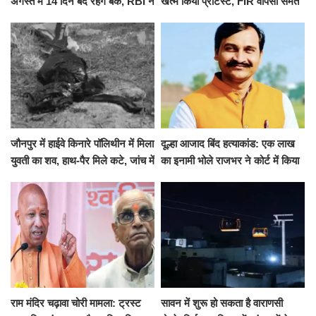
अगस्त में 14 दिन बंद रहेंगे बैंक, RBI ने
खत्म किया प्रोटेस्ट, FIR वापसी समेत
जारी की छुट्टियों की लिस्ट​​​​​​​
कई मांगों पर बनी सहमति
जौनपुर में हाईवे किनारे पॉलिथीन में मिला
दूल्हा आजाद बिंद हत्याकांड: एक लाख
युवती का शव, हाथ-पैर मिले कटे, जांच में
का इनामी भोले राजभर ने कोर्ट में किया
जुटी पुलिस
सरेंडर, 14 दिन के लिए भेजा गया जेल
राम मंदिर चढ़ावा चोरी मामला: ट्रस्ट
सावन में शुरू हो सकता है वाराणसी