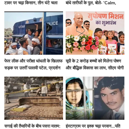
टावर पर चढ़ा किसान, तीन घंटे चला
बांधे तारीफों के पुल, बोले- 'Calm,
हाईवोल्टेज ड्रामा
Cool and Total Killer'
पेपर लीक और परीक्षा धांधली के खिलाफ
यूपी के 2 करोड़ बच्चों को मिलेगा पोषण
सड़क पर उतरीं पल्लवी पटेल, प्रदर्शन
और बौद्धिक विकास का लाभ, सीएम योगी
से पहले पुलिस ने लिया हिरासत में
ने शुरू किया सुपोषण मिशन-2
सगाई की तैयारियों के बीच पसरा मातम:
इंस्टाग्राम पर इश्क चढ़ा परवान...पति