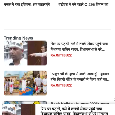
मस्क ने रचा इतिहास, अब कहलाएंगे
वडोदरा में बने पहले C-295 विमान का
ट्रिलेनियर, नेटवर्थ जान उड़ जाएंगे
सफल परीक्षण
होश
Trending News
सिर पर पट्टी, गले में तख्ती लेकर पहुंचे सपा
विधायक सचिन यादव, विधानसभा से पूरे
मानसून सत्र के लिए किया गया निलंबित
RAJNITI BUZZ
'ठाकुर जी की कृपा से काशी आया हूं'...वृंदावन
बांके बिहारी मंदिर के पुजारी ने किया श्री काशी
विश्वनाथ का जलाभिषेक
RAJNITI BUZZ
Bank Holiday August 2026: अगस्त
में 14 दिन बंद रहेंगे बैंक, RBI ने जारी की