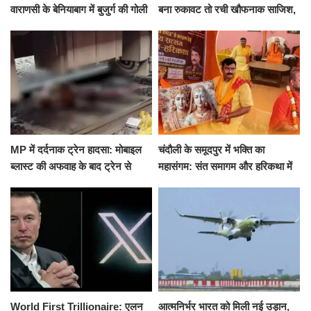
वाराणसी के बेनियाबाग में बुजुर्ग की गोली
बना रुकावट तो रची खौफनाक साजिश,
मारकर हत्या, दो दिन पहले भी हुआ था
खीर में नींद की गोली देकर उतारा मौत
हमला
के घाट
MP में दर्दनाक ट्रेन हादसा: मोबाइल
चंदौली के समूदपुर में भक्ति का
ब्लास्ट की अफवाह के बाद ट्रेन से
महासंगम: संत समागम और हरिकथा में
उतरकर भागे यात्री, दूसरी ट्रेन ने
उमड़ी श्रद्धालुओं की भीड़
रौंदा, 4 की मौत
World First Trillionaire: एलन
आत्मनिर्भर भारत को मिली नई उड़ान,