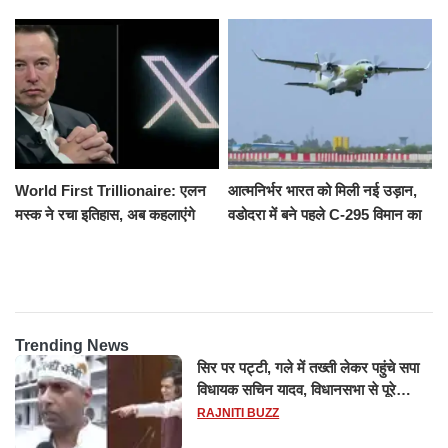
उतरकर भागे यात्री, दूसरी ट्रेन ने
उमड़ी श्रद्धालुओं की भीड़
रौंदा, 4 की मौत
World First Trillionaire: एलन
आत्मनिर्भर भारत को मिली नई उड़ान,
मस्क ने रचा इतिहास, अब कहलाएंगे
वडोदरा में बने पहले C-295 विमान का
ट्रिलेनियर, नेटवर्थ जान उड़ जाएंगे
सफल परीक्षण
होश
Trending News
सिर पर पट्टी, गले में तख्ती लेकर पहुंचे सपा
विधायक सचिन यादव, विधानसभा से पूरे
मानसून सत्र के लिए किया गया निलंबित
RAJNITI BUZZ