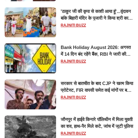
'ठाकुर जी की कृपा से काशी आया हूं'...वृंदावन
बांके बिहारी मंदिर के पुजारी ने किया श्री काशी
विश्वनाथ का जलाभिषेक
RAJNITI BUZZ
Bank Holiday August 2026: अगस्त
में 14 दिन बंद रहेंगे बैंक, RBI ने जारी की
छुट्टियों की लिस्ट​​​​​​​
RAJNITI BUZZ
सरकार से बातचीत के बाद CJP ने खत्म किया
प्रोटेस्ट, FIR वापसी समेत कई मांगों पर बनी
सहमति
RAJNITI BUZZ
जौनपुर में हाईवे किनारे पॉलिथीन में मिला युवती
का शव, हाथ-पैर मिले कटे, जांच में जुटी पुलिस
RAJNITI BUZZ