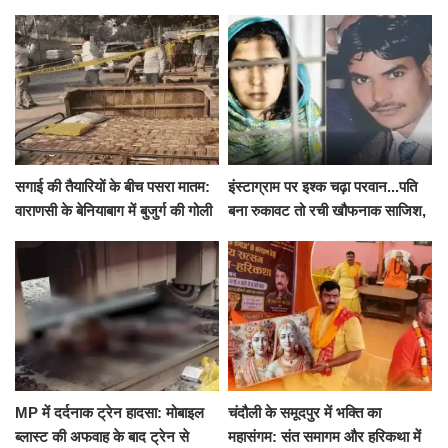
से पहले पुलिस ने लिया हिरासत में
ने शुरू किया सुपोषण मिशन-2
सगाई की तैयारियों के बीच पसरा मातम:
इंस्टाग्राम पर इश्क चढ़ा परवान...पति
वाराणसी के बेनियाबाग में बुजुर्ग की गोली
बना रुकावट तो रची खौफनाक साजिश,
मारकर हत्या, दो दिन पहले भी हुआ था
खीर में नींद की गोली देकर उतारा मौत
हमला
के घाट
MP में दर्दनाक ट्रेन हादसा: मोबाइल
चंदौली के समूदपुर में भक्ति का
ब्लास्ट की अफवाह के बाद ट्रेन से
महासंगम: संत समागम और हरिकथा में