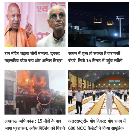
जुटी पुलिस
सरेंडर, 14 दिन के लिए भेजा गया जेल
राम मंदिर चढ़ावा चोरी मामला: ट्रस्ट
सावन में शुरू हो सकता है वाराणसी
महासचिव चंपत राय और अनिल मिश्रा
रोपवे, सिर्फ 15 मिनट में पहुंच सकेंगे
ने दिया इस्तीफा, बोले CM योगी-किसी
कैंट से गोदौलिया, देना होगा इतना
को नहीं...
किराया
लखनऊ अग्निकांड : 15 मौतों के बाद
अंतरराष्ट्रीय योग दिवस: योग संगम में
जागा प्रशासन, अवैध बिल्डिंग को गिराने
600 NCC कैडेटों ने किया सामूहिक