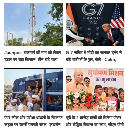
का नोटिस, SIT जांच शुरू
योगाभ्यास, स्वस्थ जीवन का लिया
संकल्प
Jaunpur: चकमार्ग की मांग को लेकर
G-7 समिट में मोदी का जलवा! ट्रंप ने
टावर पर चढ़ा किसान, तीन घंटे चला
बांधे तारीफों के पुल, बोले- 'Calm,
हाईवोल्टेज ड्रामा
Cool and Total Killer'
पेपर लीक और परीक्षा धांधली के खिलाफ
यूपी के 2 करोड़ बच्चों को मिलेगा पोषण
सड़क पर उतरीं पल्लवी पटेल, प्रदर्शन
और बौद्धिक विकास का लाभ, सीएम योगी