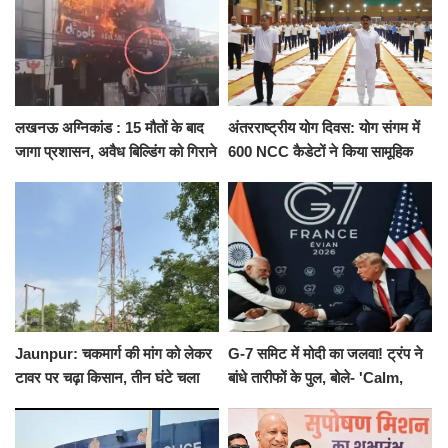
लखनऊ अग्निकांड : 15 मौतों के बाद
अंतरराष्ट्रीय योग दिवस: योग संगम में
जागा प्रशासन, अवैध बिल्डिंग को गिराने
600 NCC कैडेटों ने किया सामूहिक
का नोटिस, SIT जांच शुरू
योगाभ्यास, स्वस्थ जीवन का लिया
संकल्प
Jaunpur: चकमार्ग की मांग को लेकर
G-7 समिट में मोदी का जलवा! ट्रंप ने
टावर पर चढ़ा किसान, तीन घंटे चला
बांधे तारीफों के पुल, बोले- 'Calm,
हाईवोल्टेज ड्रामा
Cool and Total Killer'