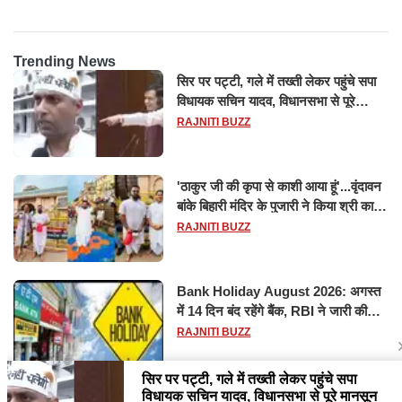
Trending News
सिर पर पट्टी, गले में तख्ती लेकर पहुंचे सपा
विधायक सचिन यादव, विधानसभा से पूरे
मानसून सत्र के लिए किया गया निलंबित
RAJNITI BUZZ
'ठाकुर जी की कृपा से काशी आया हूं'...वृंदावन
बांके बिहारी मंदिर के पुजारी ने किया श्री काशी
विश्वनाथ का जलाभिषेक
RAJNITI BUZZ
Bank Holiday August 2026: अगस्त
में 14 दिन बंद रहेंगे बैंक, RBI ने जारी की
छुट्टियों की लिस्ट​​​​​​​
RAJNITI BUZZ
सरकार से बातचीत के बाद CJP ने खत्म किया