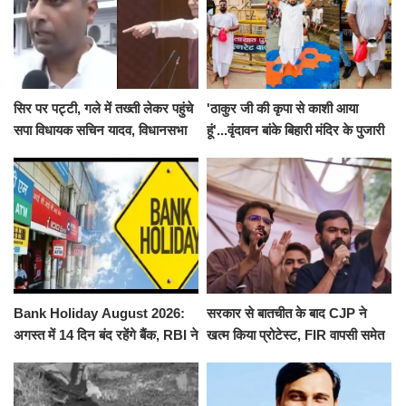
सिर पर पट्टी, गले में तख्ती लेकर पहुंचे
'ठाकुर जी की कृपा से काशी आया
सपा विधायक सचिन यादव, विधानसभा
हूं'...वृंदावन बांके बिहारी मंदिर के पुजारी
से पूरे मानसून सत्र के लिए किया गया
ने किया श्री काशी विश्वनाथ का
निलंबित
जलाभिषेक
Bank Holiday August 2026:
सरकार से बातचीत के बाद CJP ने
अगस्त में 14 दिन बंद रहेंगे बैंक, RBI ने
खत्म किया प्रोटेस्ट, FIR वापसी समेत
जारी की छुट्टियों की लिस्ट​​​​​​​
कई मांगों पर बनी सहमति