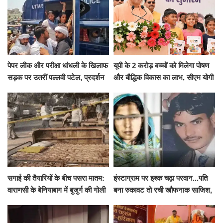
पेपर लीक और परीक्षा धांधली के खिलाफ
यूपी के 2 करोड़ बच्चों को मिलेगा पोषण
सड़क पर उतरीं पल्लवी पटेल, प्रदर्शन
और बौद्धिक विकास का लाभ, सीएम योगी
से पहले पुलिस ने लिया हिरासत में
ने शुरू किया सुपोषण मिशन-2
सगाई की तैयारियों के बीच पसरा मातम:
इंस्टाग्राम पर इश्क चढ़ा परवान...पति
वाराणसी के बेनियाबाग में बुजुर्ग की गोली
बना रुकावट तो रची खौफनाक साजिश,
मारकर हत्या, दो दिन पहले भी हुआ था
खीर में नींद की गोली देकर उतारा मौत
हमला
के घाट