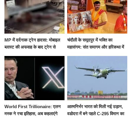
MP में दर्दनाक ट्रेन हादसा: मोबाइल
चंदौली के समूदपुर में भक्ति का
ब्लास्ट की अफवाह के बाद ट्रेन से
महासंगम: संत समागम और हरिकथा में
उतरकर भागे यात्री, दूसरी ट्रेन ने
उमड़ी श्रद्धालुओं की भीड़
रौंदा, 4 की मौत
World First Trillionaire: एलन
आत्मनिर्भर भारत को मिली नई उड़ान,
मस्क ने रचा इतिहास, अब कहलाएंगे
वडोदरा में बने पहले C-295 विमान का
ट्रिलेनियर, नेटवर्थ जान उड़ जाएंगे
सफल परीक्षण
होश