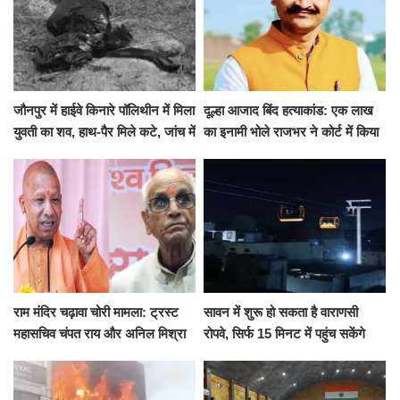
जौनपुर में हाईवे किनारे पॉलिथीन में मिला
दूल्हा आजाद बिंद हत्याकांड: एक लाख
युवती का शव, हाथ-पैर मिले कटे, जांच में
का इनामी भोले राजभर ने कोर्ट में किया
जुटी पुलिस
सरेंडर, 14 दिन के लिए भेजा गया जेल
राम मंदिर चढ़ावा चोरी मामला: ट्रस्ट
सावन में शुरू हो सकता है वाराणसी
महासचिव चंपत राय और अनिल मिश्रा
रोपवे, सिर्फ 15 मिनट में पहुंच सकेंगे
ने दिया इस्तीफा, बोले CM योगी-किसी
कैंट से गोदौलिया, देना होगा इतना
को नहीं...
किराया