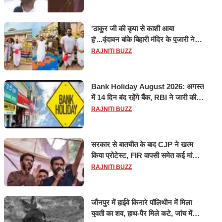
'ठाकुर जी की कृपा से काशी आया
हूं'...वृंदावन बांके बिहारी मंदिर के पुजारी ने
किया श्री काशी विश्वनाथ का जलाभिषेक
RAJNITI BUZZ
Bank Holiday August 2026: अगस्त
में 14 दिन बंद रहेंगे बैंक, RBI ने जारी की
छुट्टियों की लिस्ट​​​​​​​
RAJNITI BUZZ
सरकार से बातचीत के बाद CJP ने खत्म
किया प्रोटेस्ट, FIR वापसी समेत कई मांगों
पर बनी सहमति
RAJNITI BUZZ
जौनपुर में हाईवे किनारे पॉलिथीन में मिला
युवती का शव, हाथ-पैर मिले कटे, जांच में