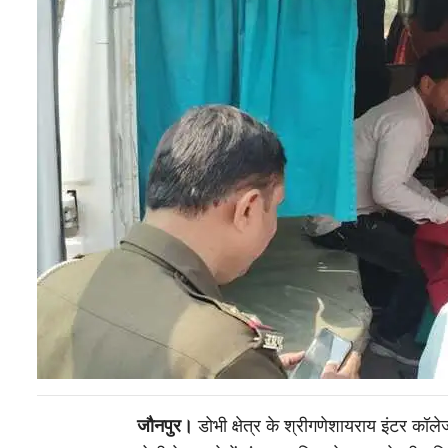
जौनपुर।
डोभी क्षेत्र के श्रीगणेशायराय इंटर कॉल