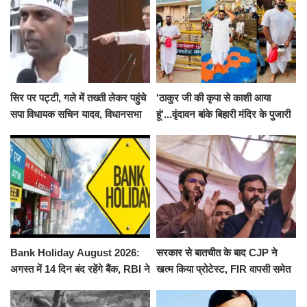
सिर पर पट्टी, गले में तख्ती लेकर पहुंचे
'ठाकुर जी की कृपा से काशी आया
सपा विधायक सचिन यादव, विधानसभा
हूं'...वृंदावन बांके बिहारी मंदिर के पुजारी
से पूरे मानसून सत्र के लिए किया गया
ने किया श्री काशी विश्वनाथ का
निलंबित
जलाभिषेक
Bank Holiday August 2026:
सरकार से बातचीत के बाद CJP ने
अगस्त में 14 दिन बंद रहेंगे बैंक, RBI ने
खत्म किया प्रोटेस्ट, FIR वापसी समेत
जारी की छुट्टियों की लिस्ट​​​​​​​
कई मांगों पर बनी सहमति