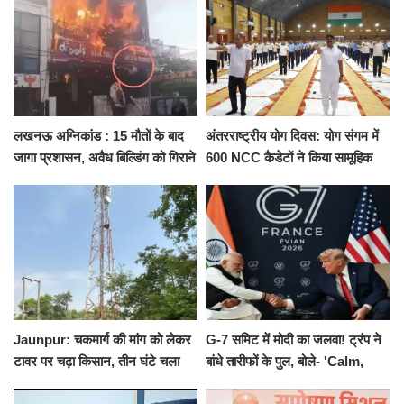
लखनऊ अग्निकांड : 15 मौतों के बाद
अंतरराष्ट्रीय योग दिवस: योग संगम में
जागा प्रशासन, अवैध बिल्डिंग को गिराने
600 NCC कैडेटों ने किया सामूहिक
का नोटिस, SIT जांच शुरू
योगाभ्यास, स्वस्थ जीवन का लिया
संकल्प
Jaunpur: चकमार्ग की मांग को लेकर
G-7 समिट में मोदी का जलवा! ट्रंप ने
टावर पर चढ़ा किसान, तीन घंटे चला
बांधे तारीफों के पुल, बोले- 'Calm,
हाईवोल्टेज ड्रामा
Cool and Total Killer'