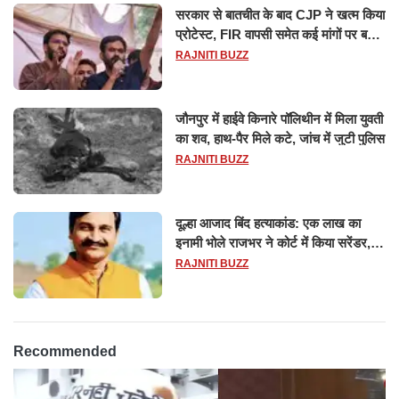
सरकार से बातचीत के बाद CJP ने खत्म किया
प्रोटेस्ट, FIR वापसी समेत कई मांगों पर बनी
सहमति
RAJNITI BUZZ
जौनपुर में हाईवे किनारे पॉलिथीन में मिला युवती
का शव, हाथ-पैर मिले कटे, जांच में जुटी पुलिस
RAJNITI BUZZ
दूल्हा आजाद बिंद हत्याकांड: एक लाख का
इनामी भोले राजभर ने कोर्ट में किया सरेंडर,
14 दिन के लिए भेजा गया जेल
RAJNITI BUZZ
Recommended