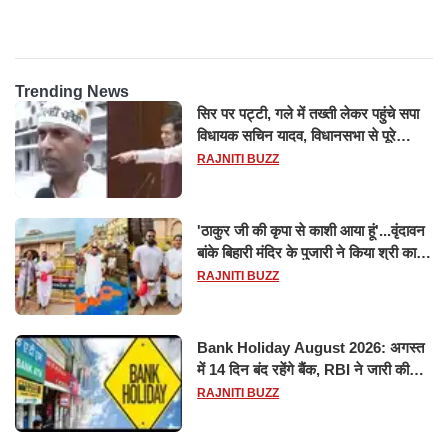
होश
Trending News
सिर पर पट्टी, गले में तख्ती लेकर पहुंचे सपा
विधायक सचिन यादव, विधानसभा से पूरे
मानसून सत्र के लिए किया गया निलंबित
RAJNITI BUZZ
'ठाकुर जी की कृपा से काशी आया हूं'...वृंदावन
बांके बिहारी मंदिर के पुजारी ने किया श्री काशी
विश्वनाथ का जलाभिषेक
RAJNITI BUZZ
Bank Holiday August 2026: अगस्त
में 14 दिन बंद रहेंगे बैंक, RBI ने जारी की
छुट्टियों की लिस्ट​​​​​​​
RAJNITI BUZZ