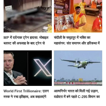
हमला
के घाट
MP में दर्दनाक ट्रेन हादसा: मोबाइल
चंदौली के समूदपुर में भक्ति का
ब्लास्ट की अफवाह के बाद ट्रेन से
महासंगम: संत समागम और हरिकथा में
उतरकर भागे यात्री, दूसरी ट्रेन ने
उमड़ी श्रद्धालुओं की भीड़
रौंदा, 4 की मौत
World First Trillionaire: एलन
आत्मनिर्भर भारत को मिली नई उड़ान,
मस्क ने रचा इतिहास, अब कहलाएंगे
वडोदरा में बने पहले C-295 विमान का
ट्रिलेनियर, नेटवर्थ जान उड़ जाएंगे
सफल परीक्षण