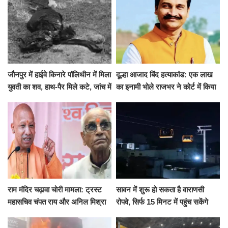
जौनपुर में हाईवे किनारे पॉलिथीन में मिला
दूल्हा आजाद बिंद हत्याकांड: एक लाख
युवती का शव, हाथ-पैर मिले कटे, जांच में
का इनामी भोले राजभर ने कोर्ट में किया
जुटी पुलिस
सरेंडर, 14 दिन के लिए भेजा गया जेल
राम मंदिर चढ़ावा चोरी मामला: ट्रस्ट
सावन में शुरू हो सकता है वाराणसी
महासचिव चंपत राय और अनिल मिश्रा
रोपवे, सिर्फ 15 मिनट में पहुंच सकेंगे
ने दिया इस्तीफा, बोले CM योगी-किसी
कैंट से गोदौलिया, देना होगा इतना
को नहीं...
किराया