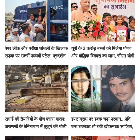
पेपर लीक और परीक्षा धांधली के खिलाफ
यूपी के 2 करोड़ बच्चों को मिलेगा पोषण
सड़क पर उतरीं पल्लवी पटेल, प्रदर्शन
और बौद्धिक विकास का लाभ, सीएम योगी
से पहले पुलिस ने लिया हिरासत में
ने शुरू किया सुपोषण मिशन-2
सगाई की तैयारियों के बीच पसरा मातम:
इंस्टाग्राम पर इश्क चढ़ा परवान...पति
वाराणसी के बेनियाबाग में बुजुर्ग की गोली
बना रुकावट तो रची खौफनाक साजिश,
मारकर हत्या, दो दिन पहले भी हुआ था
खीर में नींद की गोली देकर उतारा मौत