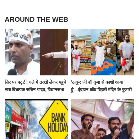
AROUND THE WEB
सिर पर पट्टी, गले में तख्ती लेकर पहुंचे
'ठाकुर जी की कृपा से काशी आया
सपा विधायक सचिन यादव, विधानसभा
हूं'...वृंदावन बांके बिहारी मंदिर के पुजारी
से पूरे मानसून सत्र के लिए किया गया
ने किया श्री काशी विश्वनाथ का
निलंबित
जलाभिषेक