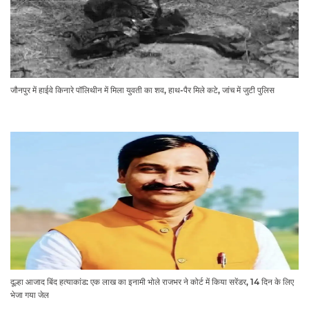
जौनपुर में हाईवे किनारे पॉलिथीन में मिला युवती का शव, हाथ-पैर मिले कटे, जांच में जुटी पुलिस
दूल्हा आजाद बिंद हत्याकांड: एक लाख का इनामी भोले राजभर ने कोर्ट में किया सरेंडर, 14 दिन के लिए
भेजा गया जेल