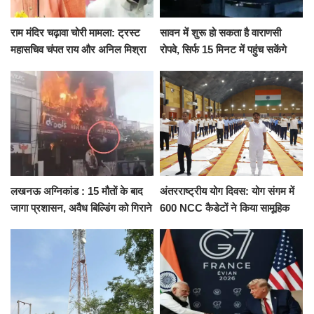
राम मंदिर चढ़ावा चोरी मामला: ट्रस्ट
सावन में शुरू हो सकता है वाराणसी
महासचिव चंपत राय और अनिल मिश्रा
रोपवे, सिर्फ 15 मिनट में पहुंच सकेंगे
ने दिया इस्तीफा, बोले CM योगी-किसी
कैंट से गोदौलिया, देना होगा इतना
को नहीं...
किराया
लखनऊ अग्निकांड : 15 मौतों के बाद
अंतरराष्ट्रीय योग दिवस: योग संगम में
जागा प्रशासन, अवैध बिल्डिंग को गिराने
600 NCC कैडेटों ने किया सामूहिक
का नोटिस, SIT जांच शुरू
योगाभ्यास, स्वस्थ जीवन का लिया
संकल्प