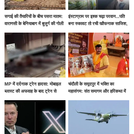
सगाई की तैयारियों के बीच पसरा मातम:
इंस्टाग्राम पर इश्क चढ़ा परवान...पति
वाराणसी के बेनियाबाग में बुजुर्ग की गोली
बना रुकावट तो रची खौफनाक साजिश,
मारकर हत्या, दो दिन पहले भी हुआ था
खीर में नींद की गोली देकर उतारा मौत
हमला
के घाट
MP में दर्दनाक ट्रेन हादसा: मोबाइल
चंदौली के समूदपुर में भक्ति का
ब्लास्ट की अफवाह के बाद ट्रेन से
महासंगम: संत समागम और हरिकथा में
उतरकर भागे यात्री, दूसरी ट्रेन ने
उमड़ी श्रद्धालुओं की भीड़
रौंदा, 4 की मौत