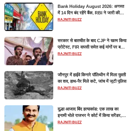
Bank Holiday August 2026: अगस्त
में 14 दिन बंद रहेंगे बैंक, RBI ने जारी की
छुट्टियों की लिस्ट​​​​​​​
RAJNITI BUZZ
सरकार से बातचीत के बाद CJP ने खत्म किया
प्रोटेस्ट, FIR वापसी समेत कई मांगों पर बनी
सहमति
RAJNITI BUZZ
जौनपुर में हाईवे किनारे पॉलिथीन में मिला युवती
का शव, हाथ-पैर मिले कटे, जांच में जुटी पुलिस
RAJNITI BUZZ
दूल्हा आजाद बिंद हत्याकांड: एक लाख का
इनामी भोले राजभर ने कोर्ट में किया सरेंडर,
14 दिन के लिए भेजा गया जेल
RAJNITI BUZZ