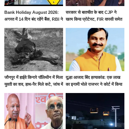
Bank Holiday August 2026:
सरकार से बातचीत के बाद CJP ने
अगस्त में 14 दिन बंद रहेंगे बैंक, RBI ने
खत्म किया प्रोटेस्ट, FIR वापसी समेत
जारी की छुट्टियों की लिस्ट​​​​​​​
कई मांगों पर बनी सहमति
जौनपुर में हाईवे किनारे पॉलिथीन में मिला
दूल्हा आजाद बिंद हत्याकांड: एक लाख
युवती का शव, हाथ-पैर मिले कटे, जांच में
का इनामी भोले राजभर ने कोर्ट में किया
जुटी पुलिस
सरेंडर, 14 दिन के लिए भेजा गया जेल