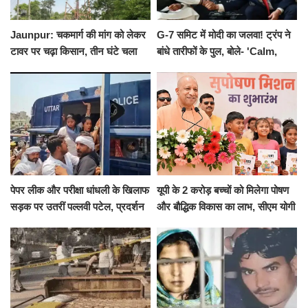
Jaunpur: चकमार्ग की मांग को लेकर
G-7 समिट में मोदी का जलवा! ट्रंप ने
टावर पर चढ़ा किसान, तीन घंटे चला
बांधे तारीफों के पुल, बोले- 'Calm,
हाईवोल्टेज ड्रामा
Cool and Total Killer'
पेपर लीक और परीक्षा धांधली के खिलाफ
यूपी के 2 करोड़ बच्चों को मिलेगा पोषण
सड़क पर उतरीं पल्लवी पटेल, प्रदर्शन
और बौद्धिक विकास का लाभ, सीएम योगी
से पहले पुलिस ने लिया हिरासत में
ने शुरू किया सुपोषण मिशन-2