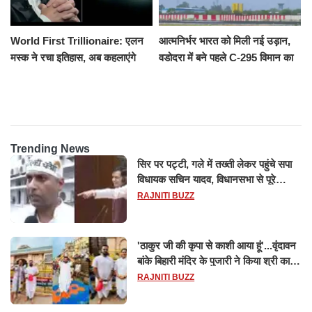
World First Trillionaire: एलन
आत्मनिर्भर भारत को मिली नई उड़ान,
मस्क ने रचा इतिहास, अब कहलाएंगे
वडोदरा में बने पहले C-295 विमान का
ट्रिलेनियर, नेटवर्थ जान उड़ जाएंगे
सफल परीक्षण
होश
Trending News
सिर पर पट्टी, गले में तख्ती लेकर पहुंचे सपा
विधायक सचिन यादव, विधानसभा से पूरे
मानसून सत्र के लिए किया गया निलंबित
RAJNITI BUZZ
'ठाकुर जी की कृपा से काशी आया हूं'...वृंदावन
बांके बिहारी मंदिर के पुजारी ने किया श्री काशी
विश्वनाथ का जलाभिषेक
RAJNITI BUZZ