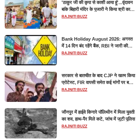
'ठाकुर जी की कृपा से काशी आया हूं'...वृंदावन
बांके बिहारी मंदिर के पुजारी ने किया श्री काशी
विश्वनाथ का जलाभिषेक
RAJNITI BUZZ
Bank Holiday August 2026: अगस्त
में 14 दिन बंद रहेंगे बैंक, RBI ने जारी की
छुट्टियों की लिस्ट​​​​​​​
RAJNITI BUZZ
सरकार से बातचीत के बाद CJP ने खत्म किया
प्रोटेस्ट, FIR वापसी समेत कई मांगों पर बनी
सहमति
RAJNITI BUZZ
जौनपुर में हाईवे किनारे पॉलिथीन में मिला युवती
का शव, हाथ-पैर मिले कटे, जांच में जुटी पुलिस
RAJNITI BUZZ