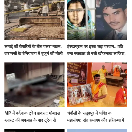
सगाई की तैयारियों के बीच पसरा मातम:
इंस्टाग्राम पर इश्क चढ़ा परवान...पति
वाराणसी के बेनियाबाग में बुजुर्ग की गोली
बना रुकावट तो रची खौफनाक साजिश,
मारकर हत्या, दो दिन पहले भी हुआ था
खीर में नींद की गोली देकर उतारा मौत
हमला
के घाट
MP में दर्दनाक ट्रेन हादसा: मोबाइल
चंदौली के समूदपुर में भक्ति का
ब्लास्ट की अफवाह के बाद ट्रेन से
महासंगम: संत समागम और हरिकथा में
उतरकर भागे यात्री, दूसरी ट्रेन ने
उमड़ी श्रद्धालुओं की भीड़