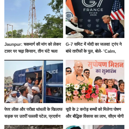
Jaunpur: चकमार्ग की मांग को लेकर
G-7 समिट में मोदी का जलवा! ट्रंप ने
टावर पर चढ़ा किसान, तीन घंटे चला
बांधे तारीफों के पुल, बोले- 'Calm,
हाईवोल्टेज ड्रामा
Cool and Total Killer'
पेपर लीक और परीक्षा धांधली के खिलाफ
यूपी के 2 करोड़ बच्चों को मिलेगा पोषण
सड़क पर उतरीं पल्लवी पटेल, प्रदर्शन
और बौद्धिक विकास का लाभ, सीएम योगी
से पहले पुलिस ने लिया हिरासत में
ने शुरू किया सुपोषण मिशन-2