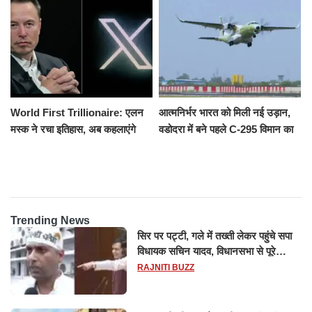
रौंदा, 4 की मौत
World First Trillionaire: एलन
आत्मनिर्भर भारत को मिली नई उड़ान,
मस्क ने रचा इतिहास, अब कहलाएंगे
वडोदरा में बने पहले C-295 विमान का
ट्रिलेनियर, नेटवर्थ जान उड़ जाएंगे
सफल परीक्षण
होश
Trending News
सिर पर पट्टी, गले में तख्ती लेकर पहुंचे सपा
विधायक सचिन यादव, विधानसभा से पूरे
मानसून सत्र के लिए किया गया निलंबित
RAJNITI BUZZ