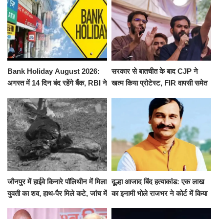
Bank Holiday August 2026:
सरकार से बातचीत के बाद CJP ने
अगस्त में 14 दिन बंद रहेंगे बैंक, RBI ने
खत्म किया प्रोटेस्ट, FIR वापसी समेत
जारी की छुट्टियों की लिस्ट​​​​​​​
कई मांगों पर बनी सहमति
जौनपुर में हाईवे किनारे पॉलिथीन में मिला
दूल्हा आजाद बिंद हत्याकांड: एक लाख
युवती का शव, हाथ-पैर मिले कटे, जांच में
का इनामी भोले राजभर ने कोर्ट में किया
जुटी पुलिस
सरेंडर, 14 दिन के लिए भेजा गया जेल