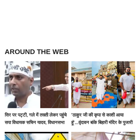
AROUND THE WEB
सिर पर पट्टी, गले में तख्ती लेकर पहुंचे
'ठाकुर जी की कृपा से काशी आया
सपा विधायक सचिन यादव, विधानसभा
हूं'...वृंदावन बांके बिहारी मंदिर के पुजारी
से पूरे मानसून सत्र के लिए किया गया
ने किया श्री काशी विश्वनाथ का
निलंबित
जलाभिषेक