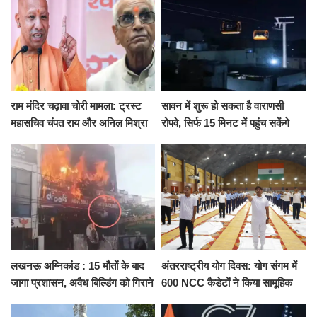
राम मंदिर चढ़ावा चोरी मामला: ट्रस्ट
सावन में शुरू हो सकता है वाराणसी
महासचिव चंपत राय और अनिल मिश्रा
रोपवे, सिर्फ 15 मिनट में पहुंच सकेंगे
ने दिया इस्तीफा, बोले CM योगी-किसी
कैंट से गोदौलिया, देना होगा इतना
को नहीं...
किराया
लखनऊ अग्निकांड : 15 मौतों के बाद
अंतरराष्ट्रीय योग दिवस: योग संगम में
जागा प्रशासन, अवैध बिल्डिंग को गिराने
600 NCC कैडेटों ने किया सामूहिक
का नोटिस, SIT जांच शुरू
योगाभ्यास, स्वस्थ जीवन का लिया
संकल्प