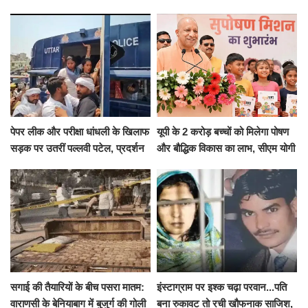
हाईवोल्टेज ड्रामा
Cool and Total Killer'
पेपर लीक और परीक्षा धांधली के खिलाफ
यूपी के 2 करोड़ बच्चों को मिलेगा पोषण
सड़क पर उतरीं पल्लवी पटेल, प्रदर्शन
और बौद्धिक विकास का लाभ, सीएम योगी
से पहले पुलिस ने लिया हिरासत में
ने शुरू किया सुपोषण मिशन-2
सगाई की तैयारियों के बीच पसरा मातम:
इंस्टाग्राम पर इश्क चढ़ा परवान...पति
वाराणसी के बेनियाबाग में बुजुर्ग की गोली
बना रुकावट तो रची खौफनाक साजिश,