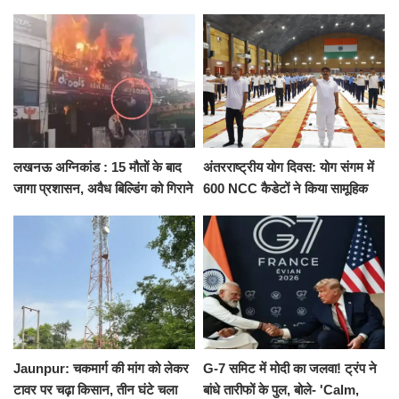
ने दिया इस्तीफा, बोले CM योगी-किसी
कैंट से गोदौलिया, देना होगा इतना
को नहीं...
किराया
लखनऊ अग्निकांड : 15 मौतों के बाद
अंतरराष्ट्रीय योग दिवस: योग संगम में
जागा प्रशासन, अवैध बिल्डिंग को गिराने
600 NCC कैडेटों ने किया सामूहिक
का नोटिस, SIT जांच शुरू
योगाभ्यास, स्वस्थ जीवन का लिया
संकल्प
Jaunpur: चकमार्ग की मांग को लेकर
G-7 समिट में मोदी का जलवा! ट्रंप ने
टावर पर चढ़ा किसान, तीन घंटे चला
बांधे तारीफों के पुल, बोले- 'Calm,