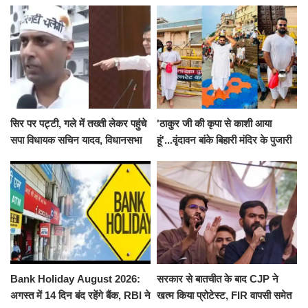
सिर पर पट्टी, गले में तख्ती लेकर पहुंचे
'ठाकुर जी की कृपा से काशी आया
सपा विधायक सचिन यादव, विधानसभा
हूं'...वृंदावन बांके बिहारी मंदिर के पुजारी
से पूरे मानसून सत्र के लिए किया गया
ने किया श्री काशी विश्वनाथ का
निलंबित
जलाभिषेक
Bank Holiday August 2026:
सरकार से बातचीत के बाद CJP ने
अगस्त में 14 दिन बंद रहेंगे बैंक, RBI ने
खत्म किया प्रोटेस्ट, FIR वापसी समेत