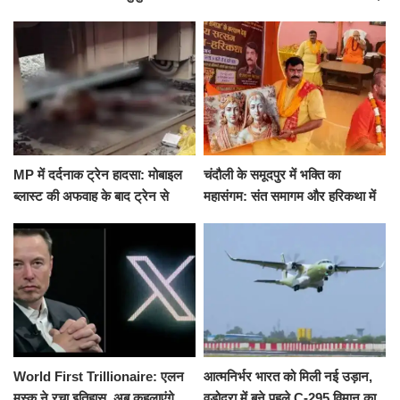
मारकर हत्या, दो दिन पहले भी हुआ था
खीर में नींद की गोली देकर उतारा मौत
हमला
के घाट
MP में दर्दनाक ट्रेन हादसा: मोबाइल
चंदौली के समूदपुर में भक्ति का
ब्लास्ट की अफवाह के बाद ट्रेन से
महासंगम: संत समागम और हरिकथा में
उतरकर भागे यात्री, दूसरी ट्रेन ने
उमड़ी श्रद्धालुओं की भीड़
रौंदा, 4 की मौत
World First Trillionaire: एलन
आत्मनिर्भर भारत को मिली नई उड़ान,
मस्क ने रचा इतिहास, अब कहलाएंगे
वडोदरा में बने पहले C-295 विमान का