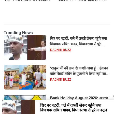
ट्रिलेनियर, नेटवर्थ जान उड़ जाएंगे
सफल परीक्षण
होश
Trending News
सिर पर पट्टी, गले में तख्ती लेकर पहुंचे सपा
विधायक सचिन यादव, विधानसभा से पूरे
मानसून सत्र के लिए किया गया निलंबित
RAJNITI BUZZ
'ठाकुर जी की कृपा से काशी आया हूं'...वृंदावन
बांके बिहारी मंदिर के पुजारी ने किया श्री काशी
विश्वनाथ का जलाभिषेक
RAJNITI BUZZ
Bank Holiday August 2026: अगस्त
में 14 दिन बंद रहेंगे बैंक, RBI ने जारी की
छुट्टियों की लिस्ट​​​​​​​
RAJNITI BUZZ