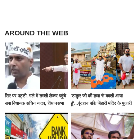
AROUND THE WEB
सिर पर पट्टी, गले में तख्ती लेकर पहुंचे
'ठाकुर जी की कृपा से काशी आया
सपा विधायक सचिन यादव, विधानसभा
हूं'...वृंदावन बांके बिहारी मंदिर के पुजारी
से पूरे मानसून सत्र के लिए किया गया
ने किया श्री काशी विश्वनाथ का
निलंबित
जलाभिषेक