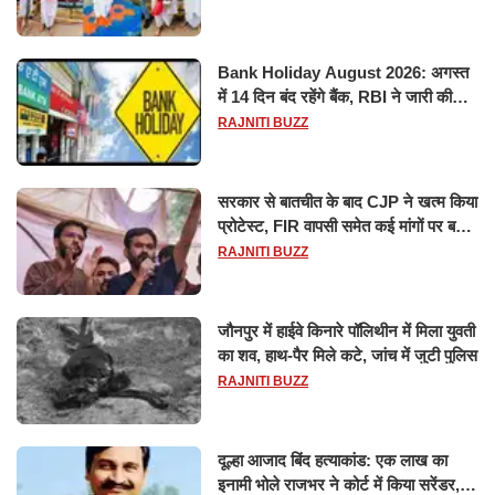
Bank Holiday August 2026: अगस्त
में 14 दिन बंद रहेंगे बैंक, RBI ने जारी की
छुट्टियों की लिस्ट​​​​​​​
RAJNITI BUZZ
सरकार से बातचीत के बाद CJP ने खत्म किया
प्रोटेस्ट, FIR वापसी समेत कई मांगों पर बनी
सहमति
RAJNITI BUZZ
जौनपुर में हाईवे किनारे पॉलिथीन में मिला युवती
का शव, हाथ-पैर मिले कटे, जांच में जुटी पुलिस
RAJNITI BUZZ
दूल्हा आजाद बिंद हत्याकांड: एक लाख का
इनामी भोले राजभर ने कोर्ट में किया सरेंडर,