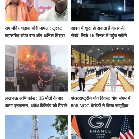
राम मंदिर चढ़ावा चोरी मामला: ट्रस्ट
सावन में शुरू हो सकता है वाराणसी
महासचिव चंपत राय और अनिल मिश्रा
रोपवे, सिर्फ 15 मिनट में पहुंच सकेंगे
ने दिया इस्तीफा, बोले CM योगी-किसी
कैंट से गोदौलिया, देना होगा इतना
को नहीं...
किराया
लखनऊ अग्निकांड : 15 मौतों के बाद
अंतरराष्ट्रीय योग दिवस: योग संगम में
जागा प्रशासन, अवैध बिल्डिंग को गिराने
600 NCC कैडेटों ने किया सामूहिक
का नोटिस, SIT जांच शुरू
योगाभ्यास, स्वस्थ जीवन का लिया
संकल्प