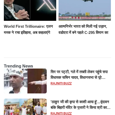
World First Trillionaire: एलन
आत्मनिर्भर भारत को मिली नई उड़ान,
मस्क ने रचा इतिहास, अब कहलाएंगे
वडोदरा में बने पहले C-295 विमान का
ट्रिलेनियर, नेटवर्थ जान उड़ जाएंगे
सफल परीक्षण
होश
Trending News
सिर पर पट्टी, गले में तख्ती लेकर पहुंचे सपा
विधायक सचिन यादव, विधानसभा से पूरे
मानसून सत्र के लिए किया गया निलंबित
RAJNITI BUZZ
'ठाकुर जी की कृपा से काशी आया हूं'...वृंदावन
बांके बिहारी मंदिर के पुजारी ने किया श्री काशी
विश्वनाथ का जलाभिषेक
RAJNITI BUZZ