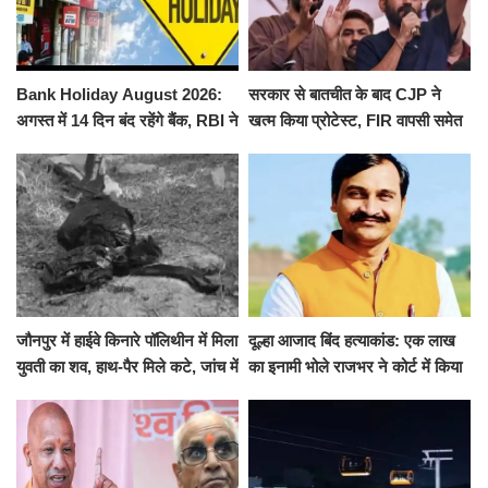
Bank Holiday August 2026:
सरकार से बातचीत के बाद CJP ने
अगस्त में 14 दिन बंद रहेंगे बैंक, RBI ने
खत्म किया प्रोटेस्ट, FIR वापसी समेत
जारी की छुट्टियों की लिस्ट​​​​​​​
कई मांगों पर बनी सहमति
जौनपुर में हाईवे किनारे पॉलिथीन में मिला
दूल्हा आजाद बिंद हत्याकांड: एक लाख
युवती का शव, हाथ-पैर मिले कटे, जांच में
का इनामी भोले राजभर ने कोर्ट में किया
जुटी पुलिस
सरेंडर, 14 दिन के लिए भेजा गया जेल