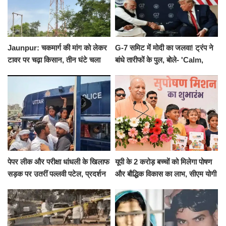
Jaunpur: चकमार्ग की मांग को लेकर
G-7 समिट में मोदी का जलवा! ट्रंप ने
टावर पर चढ़ा किसान, तीन घंटे चला
बांधे तारीफों के पुल, बोले- 'Calm,
हाईवोल्टेज ड्रामा
Cool and Total Killer'
पेपर लीक और परीक्षा धांधली के खिलाफ
यूपी के 2 करोड़ बच्चों को मिलेगा पोषण
सड़क पर उतरीं पल्लवी पटेल, प्रदर्शन
और बौद्धिक विकास का लाभ, सीएम योगी
से पहले पुलिस ने लिया हिरासत में
ने शुरू किया सुपोषण मिशन-2