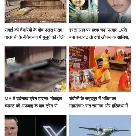
सगाई की तैयारियों के बीच पसरा मातम:
इंस्टाग्राम पर इश्क चढ़ा परवान...पति
वाराणसी के बेनियाबाग में बुजुर्ग की गोली
बना रुकावट तो रची खौफनाक साजिश,
मारकर हत्या, दो दिन पहले भी हुआ था
खीर में नींद की गोली देकर उतारा मौत
हमला
के घाट
MP में दर्दनाक ट्रेन हादसा: मोबाइल
चंदौली के समूदपुर में भक्ति का
ब्लास्ट की अफवाह के बाद ट्रेन से
महासंगम: संत समागम और हरिकथा में
उतरकर भागे यात्री, दूसरी ट्रेन ने
उमड़ी श्रद्धालुओं की भीड़
रौंदा, 4 की मौत