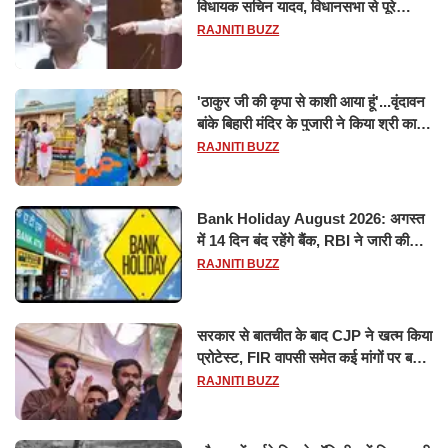
विधायक सचिन यादव, विधानसभा से पूरे
मानसून सत्र के लिए किया गया निलंबित
RAJNITI BUZZ
'ठाकुर जी की कृपा से काशी आया हूं'...वृंदावन
बांके बिहारी मंदिर के पुजारी ने किया श्री काशी
विश्वनाथ का जलाभिषेक
RAJNITI BUZZ
Bank Holiday August 2026: अगस्त
में 14 दिन बंद रहेंगे बैंक, RBI ने जारी की
छुट्टियों की लिस्ट​​​​​​​
RAJNITI BUZZ
सरकार से बातचीत के बाद CJP ने खत्म किया
प्रोटेस्ट, FIR वापसी समेत कई मांगों पर बनी
सहमति
RAJNITI BUZZ