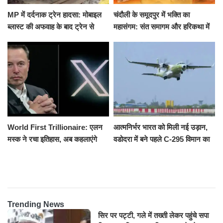
MP में दर्दनाक ट्रेन हादसा: मोबाइल
चंदौली के समूदपुर में भक्ति का
ब्लास्ट की अफवाह के बाद ट्रेन से
महासंगम: संत समागम और हरिकथा में
उतरकर भागे यात्री, दूसरी ट्रेन ने
उमड़ी श्रद्धालुओं की भीड़
रौंदा, 4 की मौत
World First Trillionaire: एलन
आत्मनिर्भर भारत को मिली नई उड़ान,
मस्क ने रचा इतिहास, अब कहलाएंगे
वडोदरा में बने पहले C-295 विमान का
ट्रिलेनियर, नेटवर्थ जान उड़ जाएंगे
सफल परीक्षण
होश
Trending News
सिर पर पट्टी, गले में तख्ती लेकर पहुंचे सपा