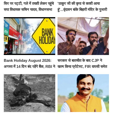
सिर पर पट्टी, गले में तख्ती लेकर पहुंचे
'ठाकुर जी की कृपा से काशी आया
सपा विधायक सचिन यादव, विधानसभा
हूं'...वृंदावन बांके बिहारी मंदिर के पुजारी
से पूरे मानसून सत्र के लिए किया गया
ने किया श्री काशी विश्वनाथ का
निलंबित
जलाभिषेक
Bank Holiday August 2026:
सरकार से बातचीत के बाद CJP ने
अगस्त में 14 दिन बंद रहेंगे बैंक, RBI ने
खत्म किया प्रोटेस्ट, FIR वापसी समेत
जारी की छुट्टियों की लिस्ट​​​​​​​
कई मांगों पर बनी सहमति