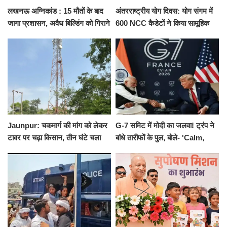
लखनऊ अग्निकांड : 15 मौतों के बाद
अंतरराष्ट्रीय योग दिवस: योग संगम में
जागा प्रशासन, अवैध बिल्डिंग को गिराने
600 NCC कैडेटों ने किया सामूहिक
का नोटिस, SIT जांच शुरू
योगाभ्यास, स्वस्थ जीवन का लिया
संकल्प
Jaunpur: चकमार्ग की मांग को लेकर
G-7 समिट में मोदी का जलवा! ट्रंप ने
टावर पर चढ़ा किसान, तीन घंटे चला
बांधे तारीफों के पुल, बोले- 'Calm,
हाईवोल्टेज ड्रामा
Cool and Total Killer'