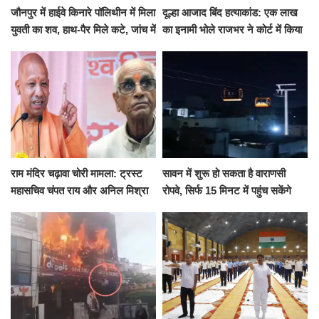
जौनपुर में हाईवे किनारे पॉलिथीन में मिला
दूल्हा आजाद बिंद हत्याकांड: एक लाख
युवती का शव, हाथ-पैर मिले कटे, जांच में
का इनामी भोले राजभर ने कोर्ट में किया
जुटी पुलिस
सरेंडर, 14 दिन के लिए भेजा गया जेल
राम मंदिर चढ़ावा चोरी मामला: ट्रस्ट
सावन में शुरू हो सकता है वाराणसी
महासचिव चंपत राय और अनिल मिश्रा
रोपवे, सिर्फ 15 मिनट में पहुंच सकेंगे
ने दिया इस्तीफा, बोले CM योगी-किसी
कैंट से गोदौलिया, देना होगा इतना
को नहीं...
किराया