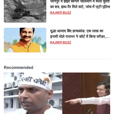
जौनपुर में हाईवे किनारे पॉलिथीन में मिला युवती
का शव, हाथ-पैर मिले कटे, जांच में जुटी पुलिस
RAJNITI BUZZ
दूल्हा आजाद बिंद हत्याकांड: एक लाख का
इनामी भोले राजभर ने कोर्ट में किया सरेंडर,
14 दिन के लिए भेजा गया जेल
RAJNITI BUZZ
Recommended