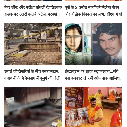
पेपर लीक और परीक्षा धांधली के खिलाफ
यूपी के 2 करोड़ बच्चों को मिलेगा पोषण
सड़क पर उतरीं पल्लवी पटेल, प्रदर्शन
और बौद्धिक विकास का लाभ, सीएम योगी
से पहले पुलिस ने लिया हिरासत में
ने शुरू किया सुपोषण मिशन-2
सगाई की तैयारियों के बीच पसरा मातम:
इंस्टाग्राम पर इश्क चढ़ा परवान...पति
वाराणसी के बेनियाबाग में बुजुर्ग की गोली
बना रुकावट तो रची खौफनाक साजिश,
मारकर हत्या, दो दिन पहले भी हुआ था
खीर में नींद की गोली देकर उतारा मौत
हमला
के घाट