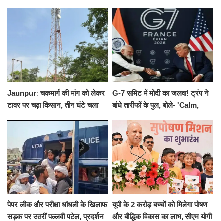
का नोटिस, SIT जांच शुरू
योगाभ्यास, स्वस्थ जीवन का लिया
संकल्प
Jaunpur: चकमार्ग की मांग को लेकर
G-7 समिट में मोदी का जलवा! ट्रंप ने
टावर पर चढ़ा किसान, तीन घंटे चला
बांधे तारीफों के पुल, बोले- 'Calm,
हाईवोल्टेज ड्रामा
Cool and Total Killer'
पेपर लीक और परीक्षा धांधली के खिलाफ
यूपी के 2 करोड़ बच्चों को मिलेगा पोषण
सड़क पर उतरीं पल्लवी पटेल, प्रदर्शन
और बौद्धिक विकास का लाभ, सीएम योगी