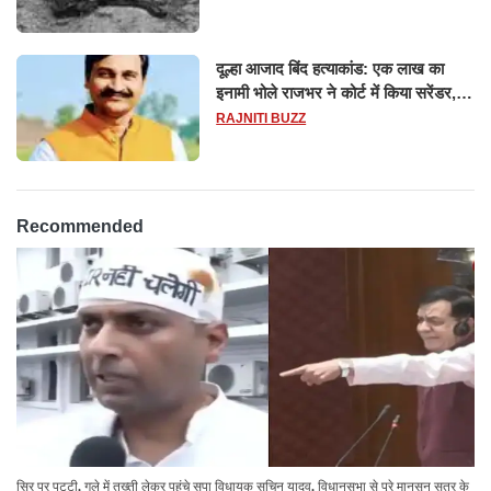
दूल्हा आजाद बिंद हत्याकांड: एक लाख का
इनामी भोले राजभर ने कोर्ट में किया सरेंडर,
14 दिन के लिए भेजा गया जेल
RAJNITI BUZZ
Recommended
सिर पर पट्टी, गले में तख्ती लेकर पहुंचे सपा विधायक सचिन यादव, विधानसभा से पूरे मानसून सत्र के