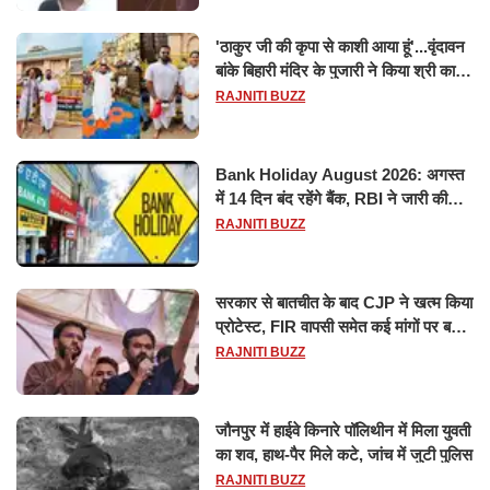
'ठाकुर जी की कृपा से काशी आया हूं'...वृंदावन
बांके बिहारी मंदिर के पुजारी ने किया श्री काशी
विश्वनाथ का जलाभिषेक
RAJNITI BUZZ
Bank Holiday August 2026: अगस्त
में 14 दिन बंद रहेंगे बैंक, RBI ने जारी की
छुट्टियों की लिस्ट​​​​​​​
RAJNITI BUZZ
सरकार से बातचीत के बाद CJP ने खत्म किया
प्रोटेस्ट, FIR वापसी समेत कई मांगों पर बनी
सहमति
RAJNITI BUZZ
जौनपुर में हाईवे किनारे पॉलिथीन में मिला युवती
का शव, हाथ-पैर मिले कटे, जांच में जुटी पुलिस
RAJNITI BUZZ