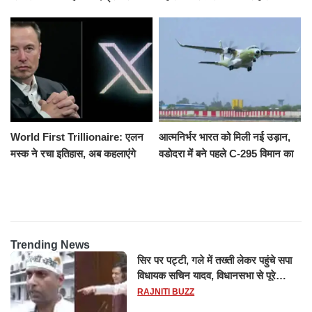
उतरकर भागे यात्री, दूसरी ट्रेन ने
उमड़ी श्रद्धालुओं की भीड़
रौंदा, 4 की मौत
World First Trillionaire: एलन
आत्मनिर्भर भारत को मिली नई उड़ान,
मस्क ने रचा इतिहास, अब कहलाएंगे
वडोदरा में बने पहले C-295 विमान का
ट्रिलेनियर, नेटवर्थ जान उड़ जाएंगे
सफल परीक्षण
होश
Trending News
सिर पर पट्टी, गले में तख्ती लेकर पहुंचे सपा
विधायक सचिन यादव, विधानसभा से पूरे
मानसून सत्र के लिए किया गया निलंबित
RAJNITI BUZZ