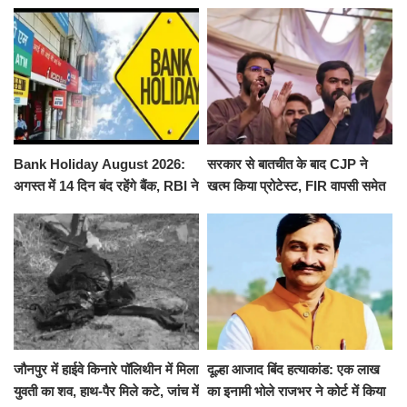
से पूरे मानसून सत्र के लिए किया गया
ने किया श्री काशी विश्वनाथ का
निलंबित
जलाभिषेक
Bank Holiday August 2026:
सरकार से बातचीत के बाद CJP ने
अगस्त में 14 दिन बंद रहेंगे बैंक, RBI ने
खत्म किया प्रोटेस्ट, FIR वापसी समेत
जारी की छुट्टियों की लिस्ट​​​​​​​
कई मांगों पर बनी सहमति
जौनपुर में हाईवे किनारे पॉलिथीन में मिला
दूल्हा आजाद बिंद हत्याकांड: एक लाख
युवती का शव, हाथ-पैर मिले कटे, जांच में
का इनामी भोले राजभर ने कोर्ट में किया