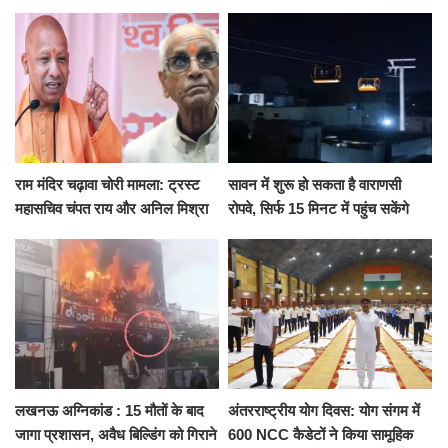
जुटी पुलिस
सरेंडर, 14 दिन के लिए भेजा गया जेल
राम मंदिर चढ़ावा चोरी मामला: ट्रस्ट
सावन में शुरू हो सकता है वाराणसी
महासचिव चंपत राय और अनिल मिश्रा
रोपवे, सिर्फ 15 मिनट में पहुंच सकेंगे
ने दिया इस्तीफा, बोले CM योगी-किसी
कैंट से गोदौलिया, देना होगा इतना
को नहीं...
किराया
लखनऊ अग्निकांड : 15 मौतों के बाद
अंतरराष्ट्रीय योग दिवस: योग संगम में
जागा प्रशासन, अवैध बिल्डिंग को गिराने
600 NCC कैडेटों ने किया सामूहिक