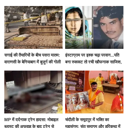
से पहले पुलिस ने लिया हिरासत में
ने शुरू किया सुपोषण मिशन-2
सगाई की तैयारियों के बीच पसरा मातम:
इंस्टाग्राम पर इश्क चढ़ा परवान...पति
वाराणसी के बेनियाबाग में बुजुर्ग की गोली
बना रुकावट तो रची खौफनाक साजिश,
मारकर हत्या, दो दिन पहले भी हुआ था
खीर में नींद की गोली देकर उतारा मौत
हमला
के घाट
MP में दर्दनाक ट्रेन हादसा: मोबाइल
चंदौली के समूदपुर में भक्ति का
ब्लास्ट की अफवाह के बाद ट्रेन से
महासंगम: संत समागम और हरिकथा में