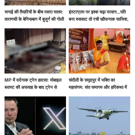
सगाई की तैयारियों के बीच पसरा मातम:
इंस्टाग्राम पर इश्क चढ़ा परवान...पति
वाराणसी के बेनियाबाग में बुजुर्ग की गोली
बना रुकावट तो रची खौफनाक साजिश,
मारकर हत्या, दो दिन पहले भी हुआ था
खीर में नींद की गोली देकर उतारा मौत
हमला
के घाट
MP में दर्दनाक ट्रेन हादसा: मोबाइल
चंदौली के समूदपुर में भक्ति का
ब्लास्ट की अफवाह के बाद ट्रेन से
महासंगम: संत समागम और हरिकथा में
उतरकर भागे यात्री, दूसरी ट्रेन ने
उमड़ी श्रद्धालुओं की भीड़
रौंदा, 4 की मौत