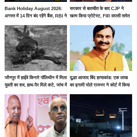
Bank Holiday August 2026:
सरकार से बातचीत के बाद CJP ने
अगस्त में 14 दिन बंद रहेंगे बैंक, RBI ने
खत्म किया प्रोटेस्ट, FIR वापसी समेत
जारी की छुट्टियों की लिस्ट​​​​​​​
कई मांगों पर बनी सहमति
जौनपुर में हाईवे किनारे पॉलिथीन में मिला
दूल्हा आजाद बिंद हत्याकांड: एक लाख
युवती का शव, हाथ-पैर मिले कटे, जांच में
का इनामी भोले राजभर ने कोर्ट में किया
जुटी पुलिस
सरेंडर, 14 दिन के लिए भेजा गया जेल