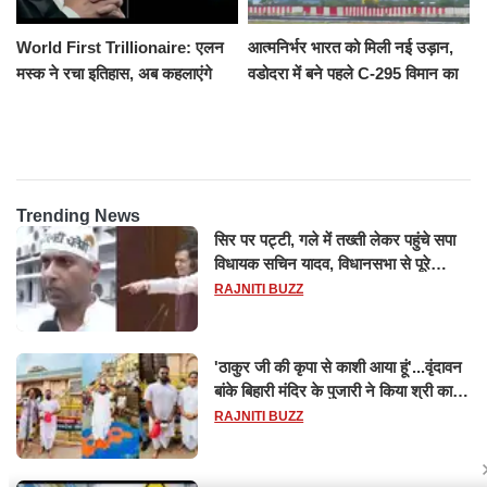
World First Trillionaire: एलन
आत्मनिर्भर भारत को मिली नई उड़ान,
मस्क ने रचा इतिहास, अब कहलाएंगे
वडोदरा में बने पहले C-295 विमान का
ट्रिलेनियर, नेटवर्थ जान उड़ जाएंगे
सफल परीक्षण
होश
Trending News
सिर पर पट्टी, गले में तख्ती लेकर पहुंचे सपा
विधायक सचिन यादव, विधानसभा से पूरे
मानसून सत्र के लिए किया गया निलंबित
RAJNITI BUZZ
'ठाकुर जी की कृपा से काशी आया हूं'...वृंदावन
बांके बिहारी मंदिर के पुजारी ने किया श्री काशी
विश्वनाथ का जलाभिषेक
RAJNITI BUZZ