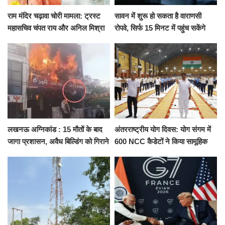
राम मंदिर चढ़ावा चोरी मामला: ट्रस्ट
सावन में शुरू हो सकता है वाराणसी
महासचिव चंपत राय और अनिल मिश्रा
रोपवे, सिर्फ 15 मिनट में पहुंच सकेंगे
ने दिया इस्तीफा, बोले CM योगी-किसी
कैंट से गोदौलिया, देना होगा इतना
को नहीं...
किराया
लखनऊ अग्निकांड : 15 मौतों के बाद
अंतरराष्ट्रीय योग दिवस: योग संगम में
जागा प्रशासन, अवैध बिल्डिंग को गिराने
600 NCC कैडेटों ने किया सामूहिक
का नोटिस, SIT जांच शुरू
योगाभ्यास, स्वस्थ जीवन का लिया
संकल्प