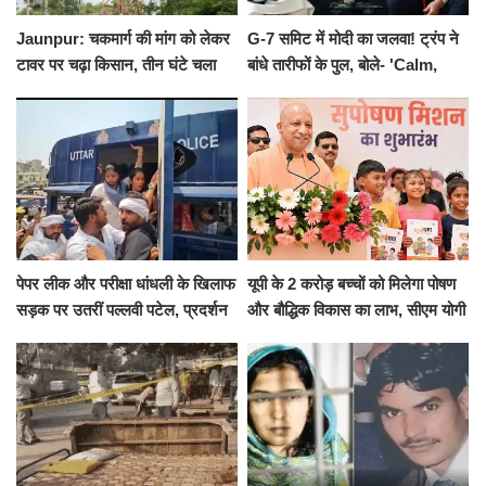
Jaunpur: चकमार्ग की मांग को लेकर
G-7 समिट में मोदी का जलवा! ट्रंप ने
टावर पर चढ़ा किसान, तीन घंटे चला
बांधे तारीफों के पुल, बोले- 'Calm,
हाईवोल्टेज ड्रामा
Cool and Total Killer'
पेपर लीक और परीक्षा धांधली के खिलाफ
यूपी के 2 करोड़ बच्चों को मिलेगा पोषण
सड़क पर उतरीं पल्लवी पटेल, प्रदर्शन
और बौद्धिक विकास का लाभ, सीएम योगी
से पहले पुलिस ने लिया हिरासत में
ने शुरू किया सुपोषण मिशन-2