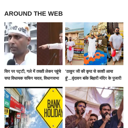
AROUND THE WEB
सिर पर पट्टी, गले में तख्ती लेकर पहुंचे
'ठाकुर जी की कृपा से काशी आया
सपा विधायक सचिन यादव, विधानसभा
हूं'...वृंदावन बांके बिहारी मंदिर के पुजारी
से पूरे मानसून सत्र के लिए किया गया
ने किया श्री काशी विश्वनाथ का
निलंबित
जलाभिषेक