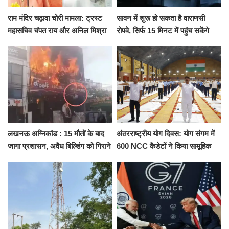
राम मंदिर चढ़ावा चोरी मामला: ट्रस्ट
सावन में शुरू हो सकता है वाराणसी
महासचिव चंपत राय और अनिल मिश्रा
रोपवे, सिर्फ 15 मिनट में पहुंच सकेंगे
ने दिया इस्तीफा, बोले CM योगी-किसी
कैंट से गोदौलिया, देना होगा इतना
को नहीं...
किराया
लखनऊ अग्निकांड : 15 मौतों के बाद
अंतरराष्ट्रीय योग दिवस: योग संगम में
जागा प्रशासन, अवैध बिल्डिंग को गिराने
600 NCC कैडेटों ने किया सामूहिक
का नोटिस, SIT जांच शुरू
योगाभ्यास, स्वस्थ जीवन का लिया
संकल्प