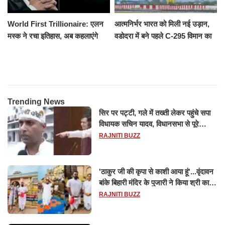
World First Trillionaire: एलन
आत्मनिर्भर भारत को मिली नई उड़ान,
मस्क ने रचा इतिहास, अब कहलाएंगे
वडोदरा में बने पहले C-295 विमान का
ट्रिलेनियर, नेटवर्थ जान उड़ जाएंगे
सफल परीक्षण
होश
Trending News
सिर पर पट्टी, गले में तख्ती लेकर पहुंचे सपा
विधायक सचिन यादव, विधानसभा से पूरे
मानसून सत्र के लिए किया गया निलंबित
RAJNITI BUZZ
'ठाकुर जी की कृपा से काशी आया हूं'...वृंदावन
बांके बिहारी मंदिर के पुजारी ने किया श्री काशी
विश्वनाथ का जलाभिषेक
RAJNITI BUZZ