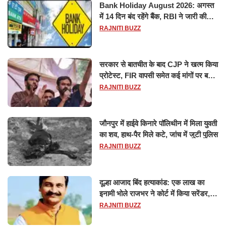
Bank Holiday August 2026: अगस्त
में 14 दिन बंद रहेंगे बैंक, RBI ने जारी की
छुट्टियों की लिस्ट​​​​​​​
RAJNITI BUZZ
सरकार से बातचीत के बाद CJP ने खत्म किया
प्रोटेस्ट, FIR वापसी समेत कई मांगों पर बनी
सहमति
RAJNITI BUZZ
जौनपुर में हाईवे किनारे पॉलिथीन में मिला युवती
का शव, हाथ-पैर मिले कटे, जांच में जुटी पुलिस
RAJNITI BUZZ
दूल्हा आजाद बिंद हत्याकांड: एक लाख का
इनामी भोले राजभर ने कोर्ट में किया सरेंडर,
14 दिन के लिए भेजा गया जेल
RAJNITI BUZZ