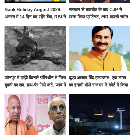
Bank Holiday August 2026:
सरकार से बातचीत के बाद CJP ने
अगस्त में 14 दिन बंद रहेंगे बैंक, RBI ने
खत्म किया प्रोटेस्ट, FIR वापसी समेत
जारी की छुट्टियों की लिस्ट​​​​​​​
कई मांगों पर बनी सहमति
जौनपुर में हाईवे किनारे पॉलिथीन में मिला
दूल्हा आजाद बिंद हत्याकांड: एक लाख
युवती का शव, हाथ-पैर मिले कटे, जांच में
का इनामी भोले राजभर ने कोर्ट में किया
जुटी पुलिस
सरेंडर, 14 दिन के लिए भेजा गया जेल