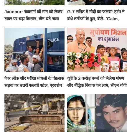
Jaunpur: चकमार्ग की मांग को लेकर
G-7 समिट में मोदी का जलवा! ट्रंप ने
टावर पर चढ़ा किसान, तीन घंटे चला
बांधे तारीफों के पुल, बोले- 'Calm,
हाईवोल्टेज ड्रामा
Cool and Total Killer'
पेपर लीक और परीक्षा धांधली के खिलाफ
यूपी के 2 करोड़ बच्चों को मिलेगा पोषण
सड़क पर उतरीं पल्लवी पटेल, प्रदर्शन
और बौद्धिक विकास का लाभ, सीएम योगी
से पहले पुलिस ने लिया हिरासत में
ने शुरू किया सुपोषण मिशन-2