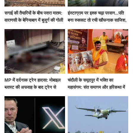
सगाई की तैयारियों के बीच पसरा मातम:
इंस्टाग्राम पर इश्क चढ़ा परवान...पति
वाराणसी के बेनियाबाग में बुजुर्ग की गोली
बना रुकावट तो रची खौफनाक साजिश,
मारकर हत्या, दो दिन पहले भी हुआ था
खीर में नींद की गोली देकर उतारा मौत
हमला
के घाट
MP में दर्दनाक ट्रेन हादसा: मोबाइल
चंदौली के समूदपुर में भक्ति का
ब्लास्ट की अफवाह के बाद ट्रेन से
महासंगम: संत समागम और हरिकथा में
उतरकर भागे यात्री, दूसरी ट्रेन ने
उमड़ी श्रद्धालुओं की भीड़
रौंदा, 4 की मौत