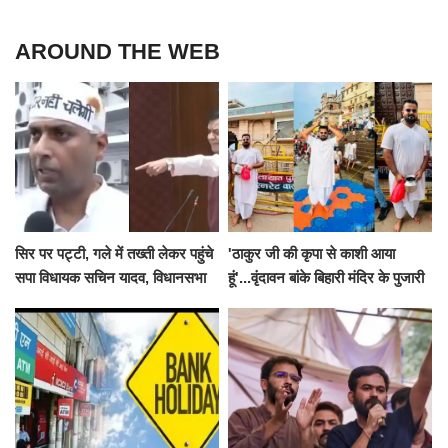
AROUND THE WEB
सिर पर पट्टी, गले में तख्ती लेकर पहुंचे
'ठाकुर जी की कृपा से काशी आया
सपा विधायक सचिन यादव, विधानसभा
हूं'...वृंदावन बांके बिहारी मंदिर के पुजारी
से पूरे मानसून सत्र के लिए किया गया
ने किया श्री काशी विश्वनाथ का
निलंबित
जलाभिषेक