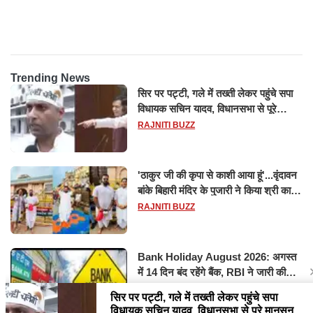
ट्रिलेनियर, नेटवर्थ जान उड़ जाएंगे
सफल परीक्षण
होश
Trending News
सिर पर पट्टी, गले में तख्ती लेकर पहुंचे सपा
विधायक सचिन यादव, विधानसभा से पूरे
मानसून सत्र के लिए किया गया निलंबित
RAJNITI BUZZ
'ठाकुर जी की कृपा से काशी आया हूं'...वृंदावन
बांके बिहारी मंदिर के पुजारी ने किया श्री काशी
विश्वनाथ का जलाभिषेक
RAJNITI BUZZ
Bank Holiday August 2026: अगस्त
में 14 दिन बंद रहेंगे बैंक, RBI ने जारी की
छुट्टियों की लिस्ट​​​​​​​
RAJNITI BUZZ