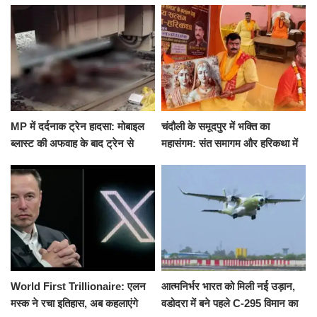
मारकर हत्या, दो दिन पहले भी हुआ था
खीर में नींद की गोली देकर उतारा मौत
हमला
के घाट
MP में दर्दनाक ट्रेन हादसा: मोबाइल
चंदौली के समूदपुर में भक्ति का
ब्लास्ट की अफवाह के बाद ट्रेन से
महासंगम: संत समागम और हरिकथा में
उतरकर भागे यात्री, दूसरी ट्रेन ने
उमड़ी श्रद्धालुओं की भीड़
रौंदा, 4 की मौत
World First Trillionaire: एलन
आत्मनिर्भर भारत को मिली नई उड़ान,
मस्क ने रचा इतिहास, अब कहलाएंगे
वडोदरा में बने पहले C-295 विमान का