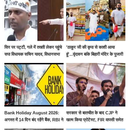
सिर पर पट्टी, गले में तख्ती लेकर पहुंचे
'ठाकुर जी की कृपा से काशी आया
सपा विधायक सचिन यादव, विधानसभा
हूं'...वृंदावन बांके बिहारी मंदिर के पुजारी
से पूरे मानसून सत्र के लिए किया गया
ने किया श्री काशी विश्वनाथ का
निलंबित
जलाभिषेक
Bank Holiday August 2026:
सरकार से बातचीत के बाद CJP ने
अगस्त में 14 दिन बंद रहेंगे बैंक, RBI ने
खत्म किया प्रोटेस्ट, FIR वापसी समेत
जारी की छुट्टियों की लिस्ट​​​​​​​
कई मांगों पर बनी सहमति