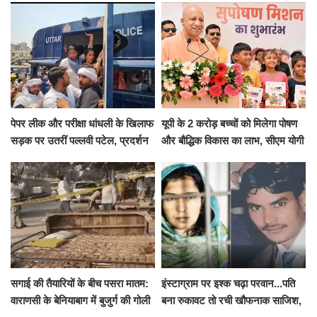
पेपर लीक और परीक्षा धांधली के खिलाफ
यूपी के 2 करोड़ बच्चों को मिलेगा पोषण
सड़क पर उतरीं पल्लवी पटेल, प्रदर्शन
और बौद्धिक विकास का लाभ, सीएम योगी
से पहले पुलिस ने लिया हिरासत में
ने शुरू किया सुपोषण मिशन-2
सगाई की तैयारियों के बीच पसरा मातम:
इंस्टाग्राम पर इश्क चढ़ा परवान...पति
वाराणसी के बेनियाबाग में बुजुर्ग की गोली
बना रुकावट तो रची खौफनाक साजिश,