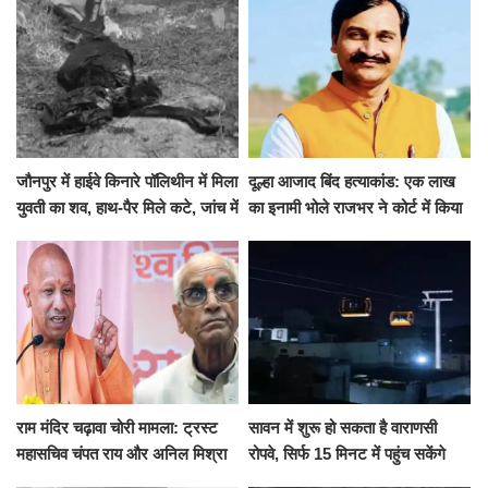
जौनपुर में हाईवे किनारे पॉलिथीन में मिला
दूल्हा आजाद बिंद हत्याकांड: एक लाख
युवती का शव, हाथ-पैर मिले कटे, जांच में
का इनामी भोले राजभर ने कोर्ट में किया
जुटी पुलिस
सरेंडर, 14 दिन के लिए भेजा गया जेल
राम मंदिर चढ़ावा चोरी मामला: ट्रस्ट
सावन में शुरू हो सकता है वाराणसी
महासचिव चंपत राय और अनिल मिश्रा
रोपवे, सिर्फ 15 मिनट में पहुंच सकेंगे
ने दिया इस्तीफा, बोले CM योगी-किसी
कैंट से गोदौलिया, देना होगा इतना