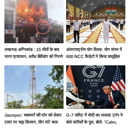
को नहीं...
किराया
लखनऊ अग्निकांड : 15 मौतों के बाद
अंतरराष्ट्रीय योग दिवस: योग संगम में
जागा प्रशासन, अवैध बिल्डिंग को गिराने
600 NCC कैडेटों ने किया सामूहिक
का नोटिस, SIT जांच शुरू
योगाभ्यास, स्वस्थ जीवन का लिया
संकल्प
Jaunpur: चकमार्ग की मांग को लेकर
G-7 समिट में मोदी का जलवा! ट्रंप ने
टावर पर चढ़ा किसान, तीन घंटे चला
बांधे तारीफों के पुल, बोले- 'Calm,
हाईवोल्टेज ड्रामा
Cool and Total Killer'