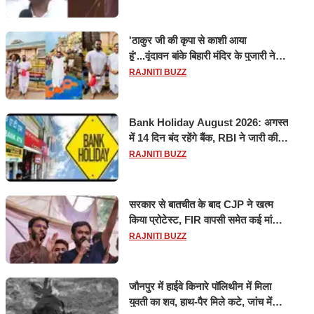
'ठाकुर जी की कृपा से काशी आया
हूं'...वृंदावन बांके बिहारी मंदिर के पुजारी ने
किया श्री काशी विश्वनाथ का जलाभिषेक
RAJNITI BUZZ
Bank Holiday August 2026: अगस्त
में 14 दिन बंद रहेंगे बैंक, RBI ने जारी की
छुट्टियों की लिस्ट​​​​​​​
RAJNITI BUZZ
सरकार से बातचीत के बाद CJP ने खत्म
किया प्रोटेस्ट, FIR वापसी समेत कई मांगों
पर बनी सहमति
RAJNITI BUZZ
जौनपुर में हाईवे किनारे पॉलिथीन में मिला
युवती का शव, हाथ-पैर मिले कटे, जांच में