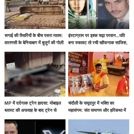
सगाई की तैयारियों के बीच पसरा मातम:
इंस्टाग्राम पर इश्क चढ़ा परवान...पति
वाराणसी के बेनियाबाग में बुजुर्ग की गोली
बना रुकावट तो रची खौफनाक साजिश,
मारकर हत्या, दो दिन पहले भी हुआ था
खीर में नींद की गोली देकर उतारा मौत
हमला
के घाट
MP में दर्दनाक ट्रेन हादसा: मोबाइल
चंदौली के समूदपुर में भक्ति का
ब्लास्ट की अफवाह के बाद ट्रेन से
महासंगम: संत समागम और हरिकथा में
उतरकर भागे यात्री, दूसरी ट्रेन ने
उमड़ी श्रद्धालुओं की भीड़
रौंदा, 4 की मौत