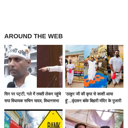
AROUND THE WEB
सिर पर पट्टी, गले में तख्ती लेकर पहुंचे
'ठाकुर जी की कृपा से काशी आया
सपा विधायक सचिन यादव, विधानसभा
हूं'...वृंदावन बांके बिहारी मंदिर के पुजारी
से पूरे मानसून सत्र के लिए किया गया
ने किया श्री काशी विश्वनाथ का
निलंबित
जलाभिषेक