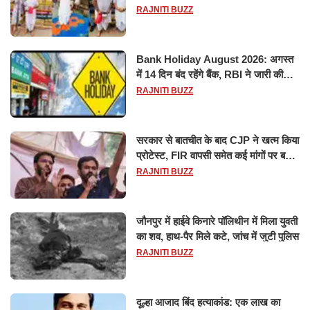
विश्वनाथ का जलाभिषेक
RAJNITI BUZZ
Bank Holiday August 2026: अगस्त
में 14 दिन बंद रहेंगे बैंक, RBI ने जारी की
छुट्टियों की लिस्ट​​​​​​​
RAJNITI BUZZ
सरकार से बातचीत के बाद CJP ने खत्म किया
प्रोटेस्ट, FIR वापसी समेत कई मांगों पर बनी
सहमति
RAJNITI BUZZ
जौनपुर में हाईवे किनारे पॉलिथीन में मिला युवती
का शव, हाथ-पैर मिले कटे, जांच में जुटी पुलिस
RAJNITI BUZZ
दूल्हा आजाद बिंद हत्याकांड: एक लाख का