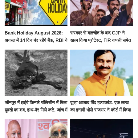
Bank Holiday August 2026:
सरकार से बातचीत के बाद CJP ने
अगस्त में 14 दिन बंद रहेंगे बैंक, RBI ने
खत्म किया प्रोटेस्ट, FIR वापसी समेत
जारी की छुट्टियों की लिस्ट​​​​​​​
कई मांगों पर बनी सहमति
जौनपुर में हाईवे किनारे पॉलिथीन में मिला
दूल्हा आजाद बिंद हत्याकांड: एक लाख
युवती का शव, हाथ-पैर मिले कटे, जांच में
का इनामी भोले राजभर ने कोर्ट में किया
जुटी पुलिस
सरेंडर, 14 दिन के लिए भेजा गया जेल