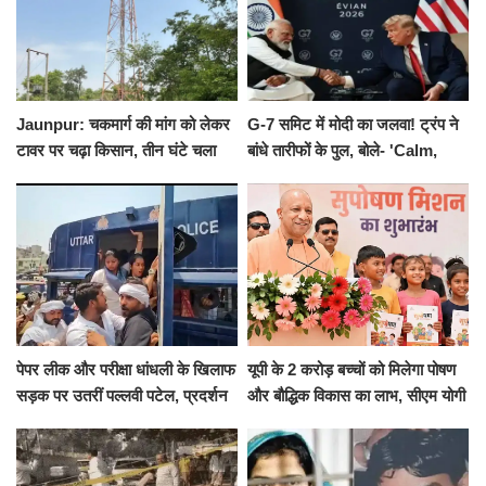
Jaunpur: चकमार्ग की मांग को लेकर
G-7 समिट में मोदी का जलवा! ट्रंप ने
टावर पर चढ़ा किसान, तीन घंटे चला
बांधे तारीफों के पुल, बोले- 'Calm,
हाईवोल्टेज ड्रामा
Cool and Total Killer'
पेपर लीक और परीक्षा धांधली के खिलाफ
यूपी के 2 करोड़ बच्चों को मिलेगा पोषण
सड़क पर उतरीं पल्लवी पटेल, प्रदर्शन
और बौद्धिक विकास का लाभ, सीएम योगी
से पहले पुलिस ने लिया हिरासत में
ने शुरू किया सुपोषण मिशन-2