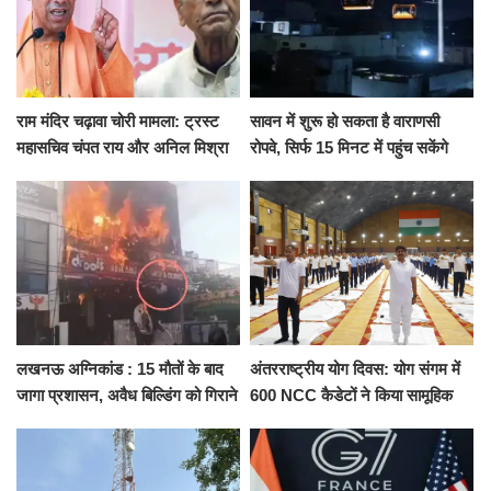
राम मंदिर चढ़ावा चोरी मामला: ट्रस्ट
सावन में शुरू हो सकता है वाराणसी
महासचिव चंपत राय और अनिल मिश्रा
रोपवे, सिर्फ 15 मिनट में पहुंच सकेंगे
ने दिया इस्तीफा, बोले CM योगी-किसी
कैंट से गोदौलिया, देना होगा इतना
को नहीं...
किराया
लखनऊ अग्निकांड : 15 मौतों के बाद
अंतरराष्ट्रीय योग दिवस: योग संगम में
जागा प्रशासन, अवैध बिल्डिंग को गिराने
600 NCC कैडेटों ने किया सामूहिक
का नोटिस, SIT जांच शुरू
योगाभ्यास, स्वस्थ जीवन का लिया
संकल्प