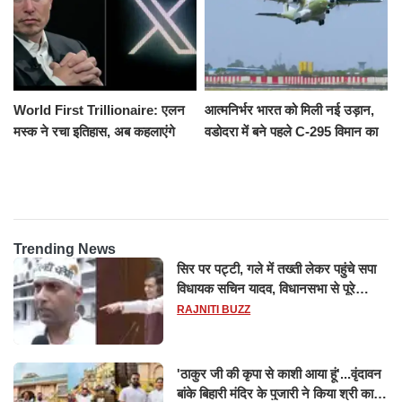
World First Trillionaire: एलन
आत्मनिर्भर भारत को मिली नई उड़ान,
मस्क ने रचा इतिहास, अब कहलाएंगे
वडोदरा में बने पहले C-295 विमान का
ट्रिलेनियर, नेटवर्थ जान उड़ जाएंगे
सफल परीक्षण
होश
Trending News
सिर पर पट्टी, गले में तख्ती लेकर पहुंचे सपा
विधायक सचिन यादव, विधानसभा से पूरे
मानसून सत्र के लिए किया गया निलंबित
RAJNITI BUZZ
'ठाकुर जी की कृपा से काशी आया हूं'...वृंदावन
बांके बिहारी मंदिर के पुजारी ने किया श्री काशी