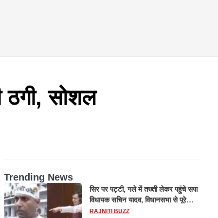
ी ठगी, सोशल
Trending News
सिर पर पट्टी, गले में तख्ती लेकर पहुंचे सपा
विधायक सचिन यादव, विधानसभा से पूरे
मानसून सत्र के लिए किया गया निलंबित
RAJNITI BUZZ