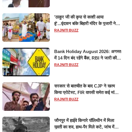
'ठाकुर जी की कृपा से काशी आया
हूं'...वृंदावन बांके बिहारी मंदिर के पुजारी ने
किया श्री काशी विश्वनाथ का जलाभिषेक
RAJNITI BUZZ
Bank Holiday August 2026: अगस्त
में 14 दिन बंद रहेंगे बैंक, RBI ने जारी की
छुट्टियों की लिस्ट​​​​​​​
RAJNITI BUZZ
सरकार से बातचीत के बाद CJP ने खत्म
किया प्रोटेस्ट, FIR वापसी समेत कई मांगों
पर बनी सहमति
RAJNITI BUZZ
जौनपुर में हाईवे किनारे पॉलिथीन में मिला
युवती का शव, हाथ-पैर मिले कटे, जांच में