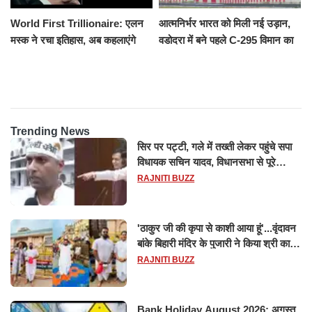
World First Trillionaire: एलन
आत्मनिर्भर भारत को मिली नई उड़ान,
मस्क ने रचा इतिहास, अब कहलाएंगे
वडोदरा में बने पहले C-295 विमान का
ट्रिलेनियर, नेटवर्थ जान उड़ जाएंगे
सफल परीक्षण
होश
Trending News
सिर पर पट्टी, गले में तख्ती लेकर पहुंचे सपा
विधायक सचिन यादव, विधानसभा से पूरे
मानसून सत्र के लिए किया गया निलंबित
RAJNITI BUZZ
'ठाकुर जी की कृपा से काशी आया हूं'...वृंदावन
बांके बिहारी मंदिर के पुजारी ने किया श्री काशी
विश्वनाथ का जलाभिषेक
RAJNITI BUZZ
Bank Holiday August 2026: अगस्त