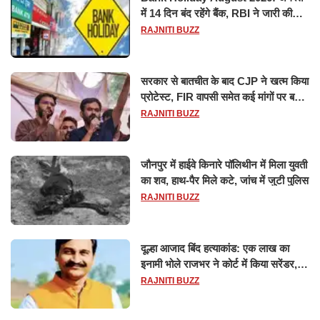
में 14 दिन बंद रहेंगे बैंक, RBI ने जारी की
छुट्टियों की लिस्ट​​​​​​​
RAJNITI BUZZ
सरकार से बातचीत के बाद CJP ने खत्म किया
प्रोटेस्ट, FIR वापसी समेत कई मांगों पर बनी
सहमति
RAJNITI BUZZ
जौनपुर में हाईवे किनारे पॉलिथीन में मिला युवती
का शव, हाथ-पैर मिले कटे, जांच में जुटी पुलिस
RAJNITI BUZZ
दूल्हा आजाद बिंद हत्याकांड: एक लाख का
इनामी भोले राजभर ने कोर्ट में किया सरेंडर,
14 दिन के लिए भेजा गया जेल
RAJNITI BUZZ