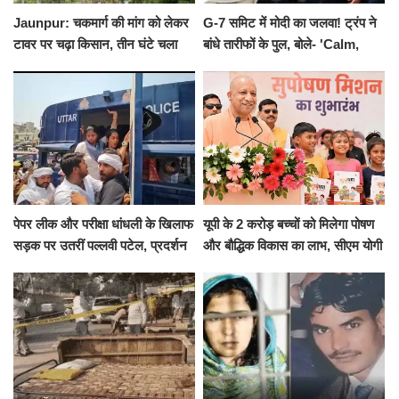
Jaunpur: चकमार्ग की मांग को लेकर
G-7 समिट में मोदी का जलवा! ट्रंप ने
टावर पर चढ़ा किसान, तीन घंटे चला
बांधे तारीफों के पुल, बोले- 'Calm,
हाईवोल्टेज ड्रामा
Cool and Total Killer'
पेपर लीक और परीक्षा धांधली के खिलाफ
यूपी के 2 करोड़ बच्चों को मिलेगा पोषण
सड़क पर उतरीं पल्लवी पटेल, प्रदर्शन
और बौद्धिक विकास का लाभ, सीएम योगी
से पहले पुलिस ने लिया हिरासत में
ने शुरू किया सुपोषण मिशन-2