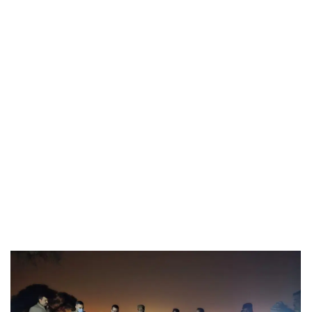
निलंबित