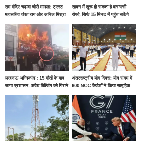
राम मंदिर चढ़ावा चोरी मामला: ट्रस्ट
सावन में शुरू हो सकता है वाराणसी
महासचिव चंपत राय और अनिल मिश्रा
रोपवे, सिर्फ 15 मिनट में पहुंच सकेंगे
ने दिया इस्तीफा, बोले CM योगी-किसी
कैंट से गोदौलिया, देना होगा इतना
को नहीं...
किराया
लखनऊ अग्निकांड : 15 मौतों के बाद
अंतरराष्ट्रीय योग दिवस: योग संगम में
जागा प्रशासन, अवैध बिल्डिंग को गिराने
600 NCC कैडेटों ने किया सामूहिक
का नोटिस, SIT जांच शुरू
योगाभ्यास, स्वस्थ जीवन का लिया
संकल्प