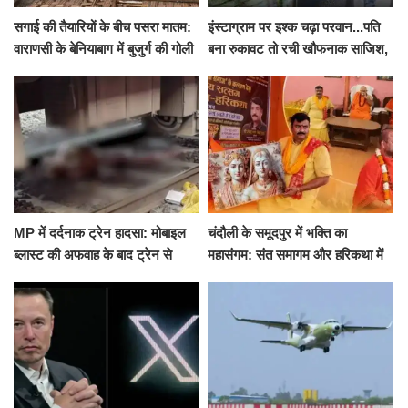
सगाई की तैयारियों के बीच पसरा मातम:
इंस्टाग्राम पर इश्क चढ़ा परवान...पति
वाराणसी के बेनियाबाग में बुजुर्ग की गोली
बना रुकावट तो रची खौफनाक साजिश,
मारकर हत्या, दो दिन पहले भी हुआ था
खीर में नींद की गोली देकर उतारा मौत
हमला
के घाट
MP में दर्दनाक ट्रेन हादसा: मोबाइल
चंदौली के समूदपुर में भक्ति का
ब्लास्ट की अफवाह के बाद ट्रेन से
महासंगम: संत समागम और हरिकथा में
उतरकर भागे यात्री, दूसरी ट्रेन ने
उमड़ी श्रद्धालुओं की भीड़
रौंदा, 4 की मौत