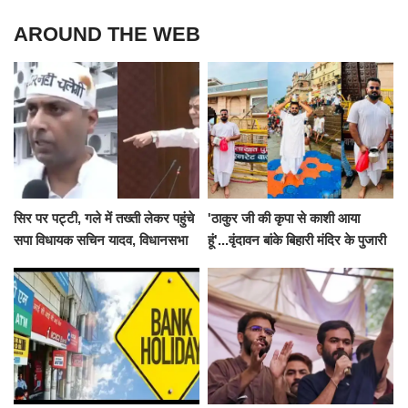
AROUND THE WEB
सिर पर पट्टी, गले में तख्ती लेकर पहुंचे
'ठाकुर जी की कृपा से काशी आया
सपा विधायक सचिन यादव, विधानसभा
हूं'...वृंदावन बांके बिहारी मंदिर के पुजारी
से पूरे मानसून सत्र के लिए किया गया
ने किया श्री काशी विश्वनाथ का
निलंबित
जलाभिषेक