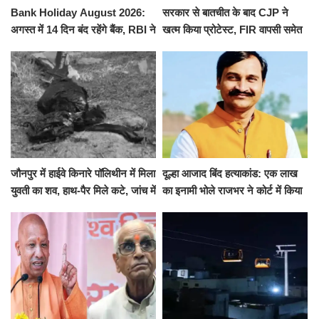
Bank Holiday August 2026:
सरकार से बातचीत के बाद CJP ने
अगस्त में 14 दिन बंद रहेंगे बैंक, RBI ने
खत्म किया प्रोटेस्ट, FIR वापसी समेत
जारी की छुट्टियों की लिस्ट​​​​​​​
कई मांगों पर बनी सहमति
जौनपुर में हाईवे किनारे पॉलिथीन में मिला
दूल्हा आजाद बिंद हत्याकांड: एक लाख
युवती का शव, हाथ-पैर मिले कटे, जांच में
का इनामी भोले राजभर ने कोर्ट में किया
जुटी पुलिस
सरेंडर, 14 दिन के लिए भेजा गया जेल