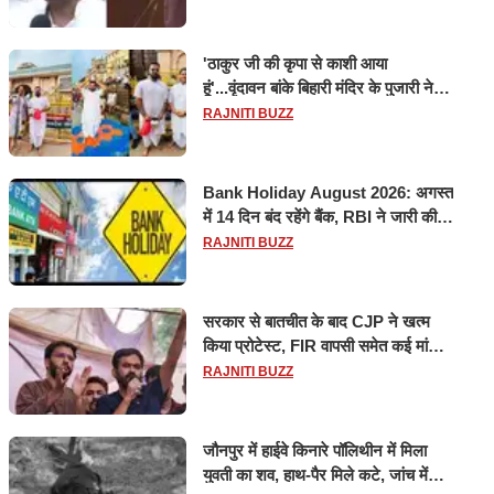
'ठाकुर जी की कृपा से काशी आया
हूं'...वृंदावन बांके बिहारी मंदिर के पुजारी ने
किया श्री काशी विश्वनाथ का जलाभिषेक
RAJNITI BUZZ
Bank Holiday August 2026: अगस्त
में 14 दिन बंद रहेंगे बैंक, RBI ने जारी की
छुट्टियों की लिस्ट​​​​​​​
RAJNITI BUZZ
सरकार से बातचीत के बाद CJP ने खत्म
किया प्रोटेस्ट, FIR वापसी समेत कई मांगों
पर बनी सहमति
RAJNITI BUZZ
जौनपुर में हाईवे किनारे पॉलिथीन में मिला
युवती का शव, हाथ-पैर मिले कटे, जांच में