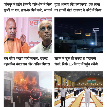
जौनपुर में हाईवे किनारे पॉलिथीन में मिला
दूल्हा आजाद बिंद हत्याकांड: एक लाख
युवती का शव, हाथ-पैर मिले कटे, जांच में
का इनामी भोले राजभर ने कोर्ट में किया
जुटी पुलिस
सरेंडर, 14 दिन के लिए भेजा गया जेल
राम मंदिर चढ़ावा चोरी मामला: ट्रस्ट
सावन में शुरू हो सकता है वाराणसी
महासचिव चंपत राय और अनिल मिश्रा
रोपवे, सिर्फ 15 मिनट में पहुंच सकेंगे
ने दिया इस्तीफा, बोले CM योगी-किसी
कैंट से गोदौलिया, देना होगा इतना
को नहीं...
किराया