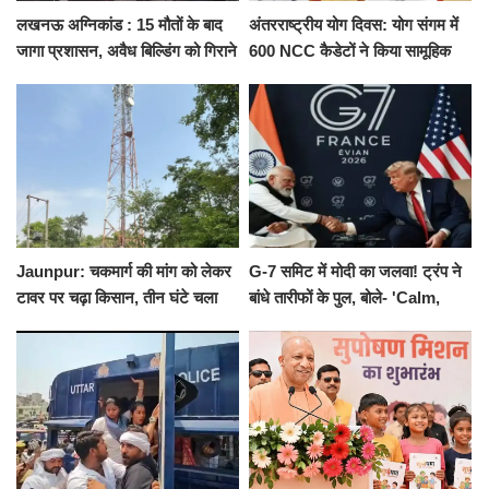
लखनऊ अग्निकांड : 15 मौतों के बाद
अंतरराष्ट्रीय योग दिवस: योग संगम में
जागा प्रशासन, अवैध बिल्डिंग को गिराने
600 NCC कैडेटों ने किया सामूहिक
का नोटिस, SIT जांच शुरू
योगाभ्यास, स्वस्थ जीवन का लिया
संकल्प
Jaunpur: चकमार्ग की मांग को लेकर
G-7 समिट में मोदी का जलवा! ट्रंप ने
टावर पर चढ़ा किसान, तीन घंटे चला
बांधे तारीफों के पुल, बोले- 'Calm,
हाईवोल्टेज ड्रामा
Cool and Total Killer'