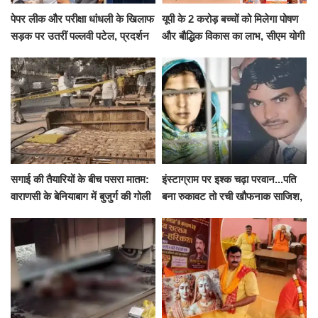
पेपर लीक और परीक्षा धांधली के खिलाफ
यूपी के 2 करोड़ बच्चों को मिलेगा पोषण
सड़क पर उतरीं पल्लवी पटेल, प्रदर्शन
और बौद्धिक विकास का लाभ, सीएम योगी
से पहले पुलिस ने लिया हिरासत में
ने शुरू किया सुपोषण मिशन-2
सगाई की तैयारियों के बीच पसरा मातम:
इंस्टाग्राम पर इश्क चढ़ा परवान...पति
वाराणसी के बेनियाबाग में बुजुर्ग की गोली
बना रुकावट तो रची खौफनाक साजिश,
मारकर हत्या, दो दिन पहले भी हुआ था
खीर में नींद की गोली देकर उतारा मौत
हमला
के घाट