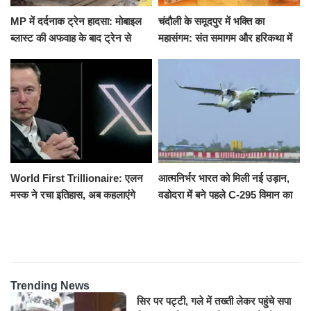
MP में दर्दनाक ट्रेन हादसा: मोबाइल
चंदौली के समूदपुर में भक्ति का
ब्लास्ट की अफवाह के बाद ट्रेन से
महासंगम: संत समागम और हरिकथा में
उतरकर भागे यात्री, दूसरी ट्रेन ने
उमड़ी श्रद्धालुओं की भीड़
रौंदा, 4 की मौत
World First Trillionaire: एलन
आत्मनिर्भर भारत को मिली नई उड़ान,
मस्क ने रचा इतिहास, अब कहलाएंगे
वडोदरा में बने पहले C-295 विमान का
ट्रिलेनियर, नेटवर्थ जान उड़ जाएंगे
सफल परीक्षण
होश
Trending News
सिर पर पट्टी, गले में तख्ती लेकर पहुंचे सपा