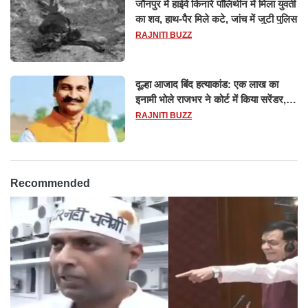
जौनपुर में हाईवे किनारे पॉलिथीन में मिला युवती
का शव, हाथ-पैर मिले कटे, जांच में जुटी पुलिस
RAJNITI BUZZ
दूल्हा आजाद बिंद हत्याकांड: एक लाख का
इनामी भोले राजभर ने कोर्ट में किया सरेंडर,
14 दिन के लिए भेजा गया जेल
RAJNITI BUZZ
Recommended