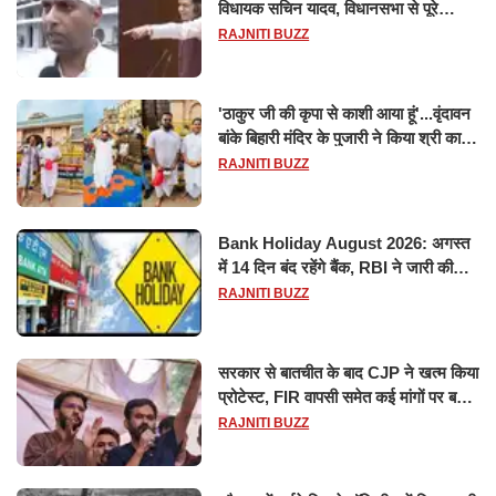
विधायक सचिन यादव, विधानसभा से पूरे
मानसून सत्र के लिए किया गया निलंबित
RAJNITI BUZZ
'ठाकुर जी की कृपा से काशी आया हूं'...वृंदावन
बांके बिहारी मंदिर के पुजारी ने किया श्री काशी
विश्वनाथ का जलाभिषेक
RAJNITI BUZZ
Bank Holiday August 2026: अगस्त
में 14 दिन बंद रहेंगे बैंक, RBI ने जारी की
छुट्टियों की लिस्ट​​​​​​​
RAJNITI BUZZ
सरकार से बातचीत के बाद CJP ने खत्म किया
प्रोटेस्ट, FIR वापसी समेत कई मांगों पर बनी
सहमति
RAJNITI BUZZ