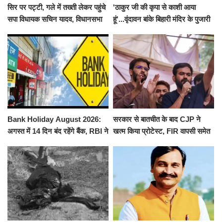
सिर पर पट्टी, गले में तख्ती लेकर पहुंचे
'ठाकुर जी की कृपा से काशी आया
सपा विधायक सचिन यादव, विधानसभा
हूं'...वृंदावन बांके बिहारी मंदिर के पुजारी
से पूरे मानसून सत्र के लिए किया गया
ने किया श्री काशी विश्वनाथ का
निलंबित
जलाभिषेक
Bank Holiday August 2026:
सरकार से बातचीत के बाद CJP ने
अगस्त में 14 दिन बंद रहेंगे बैंक, RBI ने
खत्म किया प्रोटेस्ट, FIR वापसी समेत
जारी की छुट्टियों की लिस्ट​​​​​​​
कई मांगों पर बनी सहमति