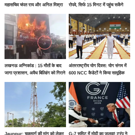
महासचिव चंपत राय और अनिल मिश्रा
रोपवे, सिर्फ 15 मिनट में पहुंच सकेंगे
ने दिया इस्तीफा, बोले CM योगी-किसी
कैंट से गोदौलिया, देना होगा इतना
को नहीं...
किराया
लखनऊ अग्निकांड : 15 मौतों के बाद
अंतरराष्ट्रीय योग दिवस: योग संगम में
जागा प्रशासन, अवैध बिल्डिंग को गिराने
600 NCC कैडेटों ने किया सामूहिक
का नोटिस, SIT जांच शुरू
योगाभ्यास, स्वस्थ जीवन का लिया
संकल्प
Jaunpur: चकमार्ग की मांग को लेकर
G-7 समिट में मोदी का जलवा! ट्रंप ने