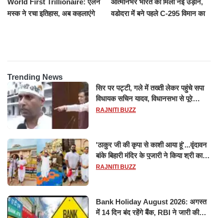
World First Trillionaire: एलन
आत्मनिर्भर भारत को मिली नई उड़ान,
मस्क ने रचा इतिहास, अब कहलाएंगे
वडोदरा में बने पहले C-295 विमान का
ट्रिलेनियर, नेटवर्थ जान उड़ जाएंगे
सफल परीक्षण
होश
Trending News
सिर पर पट्टी, गले में तख्ती लेकर पहुंचे सपा
विधायक सचिन यादव, विधानसभा से पूरे
मानसून सत्र के लिए किया गया निलंबित
RAJNITI BUZZ
'ठाकुर जी की कृपा से काशी आया हूं'...वृंदावन
बांके बिहारी मंदिर के पुजारी ने किया श्री काशी
विश्वनाथ का जलाभिषेक
RAJNITI BUZZ
Bank Holiday August 2026: अगस्त
में 14 दिन बंद रहेंगे बैंक, RBI ने जारी की