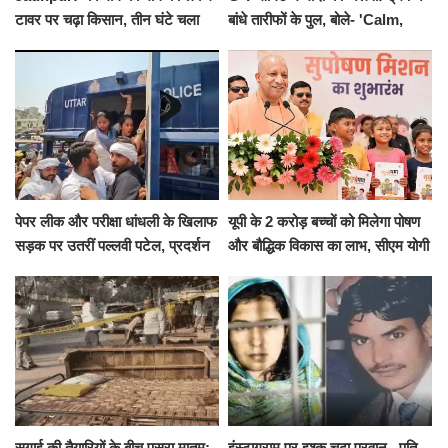
टावर पर चढ़ा किसान, तीन घंटे चला
बांधे तारीफों के पुल, बोले- 'Calm,
हाईवोल्टेज ड्रामा
Cool and Total Killer'
पेपर लीक और परीक्षा धांधली के खिलाफ
यूपी के 2 करोड़ बच्चों को मिलेगा पोषण
सड़क पर उतरीं पल्लवी पटेल, प्रदर्शन
और बौद्धिक विकास का लाभ, सीएम योगी
से पहले पुलिस ने लिया हिरासत में
ने शुरू किया सुपोषण मिशन-2
सगाई की तैयारियों के बीच पसरा मातम:
इंस्टाग्राम पर इश्क चढ़ा परवान...पति