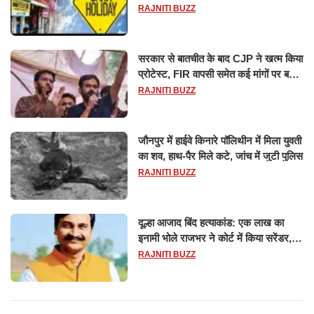
छुट्टियों की लिस्ट​​​​​​​
RAJNITI BUZZ
सरकार से बातचीत के बाद CJP ने खत्म किया
प्रोटेस्ट, FIR वापसी समेत कई मांगों पर बनी
सहमति
RAJNITI BUZZ
जौनपुर में हाईवे किनारे पॉलिथीन में मिला युवती
का शव, हाथ-पैर मिले कटे, जांच में जुटी पुलिस
RAJNITI BUZZ
दूल्हा आजाद बिंद हत्याकांड: एक लाख का
इनामी भोले राजभर ने कोर्ट में किया सरेंडर,
14 दिन के लिए भेजा गया जेल
RAJNITI BUZZ