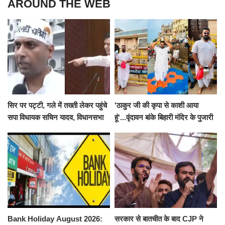
AROUND THE WEB
सिर पर पट्टी, गले में तख्ती लेकर पहुंचे
'ठाकुर जी की कृपा से काशी आया
सपा विधायक सचिन यादव, विधानसभा
हूं'...वृंदावन बांके बिहारी मंदिर के पुजारी
से पूरे मानसून सत्र के लिए किया गया
ने किया श्री काशी विश्वनाथ का
निलंबित
जलाभिषेक
Bank Holiday August 2026:
सरकार से बातचीत के बाद CJP ने