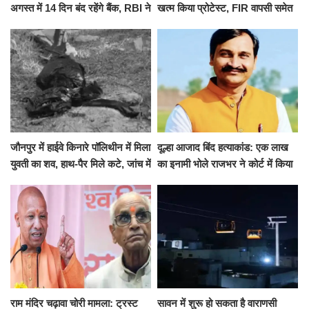
अगस्त में 14 दिन बंद रहेंगे बैंक, RBI ने
खत्म किया प्रोटेस्ट, FIR वापसी समेत
जारी की छुट्टियों की लिस्ट​​​​​​​
कई मांगों पर बनी सहमति
जौनपुर में हाईवे किनारे पॉलिथीन में मिला
दूल्हा आजाद बिंद हत्याकांड: एक लाख
युवती का शव, हाथ-पैर मिले कटे, जांच में
का इनामी भोले राजभर ने कोर्ट में किया
जुटी पुलिस
सरेंडर, 14 दिन के लिए भेजा गया जेल
राम मंदिर चढ़ावा चोरी मामला: ट्रस्ट
सावन में शुरू हो सकता है वाराणसी