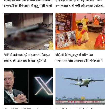
वाराणसी के बेनियाबाग में बुजुर्ग की गोली
बना रुकावट तो रची खौफनाक साजिश,
मारकर हत्या, दो दिन पहले भी हुआ था
खीर में नींद की गोली देकर उतारा मौत
हमला
के घाट
MP में दर्दनाक ट्रेन हादसा: मोबाइल
चंदौली के समूदपुर में भक्ति का
ब्लास्ट की अफवाह के बाद ट्रेन से
महासंगम: संत समागम और हरिकथा में
उतरकर भागे यात्री, दूसरी ट्रेन ने
उमड़ी श्रद्धालुओं की भीड़
रौंदा, 4 की मौत