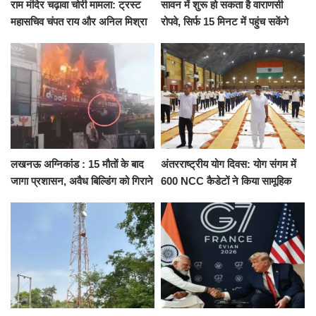
राम मंदिर चढ़ावा चोरी मामला: ट्रस्ट
सावन में शुरू हो सकता है वाराणसी
महासचिव चंपत राय और अनिल मिश्रा
रोपवे, सिर्फ 15 मिनट में पहुंच सकेंगे
ने दिया इस्तीफा, बोले CM योगी-किसी
कैंट से गोदौलिया, देना होगा इतना
को नहीं...
किराया
लखनऊ अग्निकांड : 15 मौतों के बाद
अंतरराष्ट्रीय योग दिवस: योग संगम में
जागा प्रशासन, अवैध बिल्डिंग को गिराने
600 NCC कैडेटों ने किया सामूहिक
का नोटिस, SIT जांच शुरू
योगाभ्यास, स्वस्थ जीवन का लिया
संकल्प