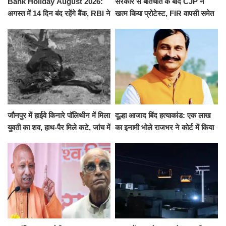
Bank Holiday August 2026:
सरकार से बातचीत के बाद CJP ने
अगस्त में 14 दिन बंद रहेंगे बैंक, RBI ने
खत्म किया प्रोटेस्ट, FIR वापसी समेत
जारी की छुट्टियों की लिस्ट​​​​​​​
कई मांगों पर बनी सहमति
जौनपुर में हाईवे किनारे पॉलिथीन में मिला
दूल्हा आजाद बिंद हत्याकांड: एक लाख
युवती का शव, हाथ-पैर मिले कटे, जांच में
का इनामी भोले राजभर ने कोर्ट में किया
जुटी पुलिस
सरेंडर, 14 दिन के लिए भेजा गया जेल