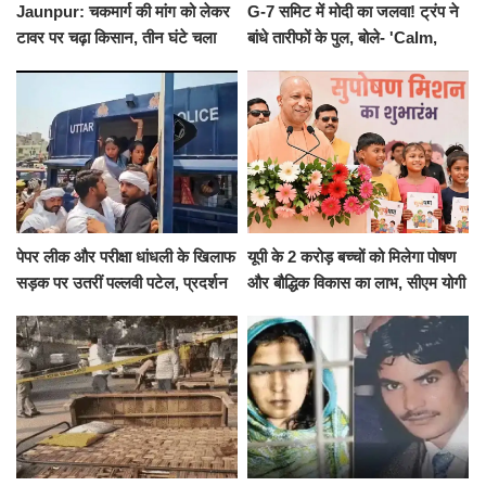
Jaunpur: चकमार्ग की मांग को लेकर
G-7 समिट में मोदी का जलवा! ट्रंप ने
टावर पर चढ़ा किसान, तीन घंटे चला
बांधे तारीफों के पुल, बोले- 'Calm,
हाईवोल्टेज ड्रामा
Cool and Total Killer'
पेपर लीक और परीक्षा धांधली के खिलाफ
यूपी के 2 करोड़ बच्चों को मिलेगा पोषण
सड़क पर उतरीं पल्लवी पटेल, प्रदर्शन
और बौद्धिक विकास का लाभ, सीएम योगी
से पहले पुलिस ने लिया हिरासत में
ने शुरू किया सुपोषण मिशन-2