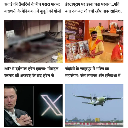
सगाई की तैयारियों के बीच पसरा मातम:
इंस्टाग्राम पर इश्क चढ़ा परवान...पति
वाराणसी के बेनियाबाग में बुजुर्ग की गोली
बना रुकावट तो रची खौफनाक साजिश,
मारकर हत्या, दो दिन पहले भी हुआ था
खीर में नींद की गोली देकर उतारा मौत
हमला
के घाट
MP में दर्दनाक ट्रेन हादसा: मोबाइल
चंदौली के समूदपुर में भक्ति का
ब्लास्ट की अफवाह के बाद ट्रेन से
महासंगम: संत समागम और हरिकथा में
उतरकर भागे यात्री, दूसरी ट्रेन ने
उमड़ी श्रद्धालुओं की भीड़
रौंदा, 4 की मौत