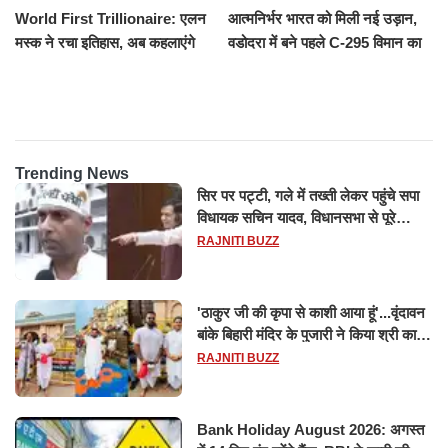
World First Trillionaire: एलन
आत्मनिर्भर भारत को मिली नई उड़ान,
मस्क ने रचा इतिहास, अब कहलाएंगे
वडोदरा में बने पहले C-295 विमान का
ट्रिलेनियर, नेटवर्थ जान उड़ जाएंगे
सफल परीक्षण
होश
Trending News
सिर पर पट्टी, गले में तख्ती लेकर पहुंचे सपा
विधायक सचिन यादव, विधानसभा से पूरे
मानसून सत्र के लिए किया गया निलंबित
RAJNITI BUZZ
'ठाकुर जी की कृपा से काशी आया हूं'...वृंदावन
बांके बिहारी मंदिर के पुजारी ने किया श्री काशी
विश्वनाथ का जलाभिषेक
RAJNITI BUZZ
Bank Holiday August 2026: अगस्त