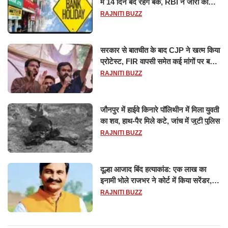
में 14 दिन बंद रहेंगे बैंक, RBI ने जारी की
छुट्टियों की लिस्ट​​​​​​​
RAJNITI BUZZ
सरकार से बातचीत के बाद CJP ने खत्म किया
प्रोटेस्ट, FIR वापसी समेत कई मांगों पर बनी
सहमति
RAJNITI BUZZ
जौनपुर में हाईवे किनारे पॉलिथीन में मिला युवती
का शव, हाथ-पैर मिले कटे, जांच में जुटी पुलिस
RAJNITI BUZZ
दूल्हा आजाद बिंद हत्याकांड: एक लाख का
इनामी भोले राजभर ने कोर्ट में किया सरेंडर,
14 दिन के लिए भेजा गया जेल
RAJNITI BUZZ