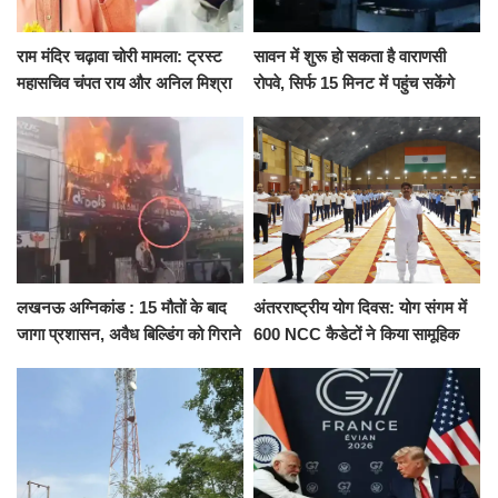
राम मंदिर चढ़ावा चोरी मामला: ट्रस्ट
सावन में शुरू हो सकता है वाराणसी
महासचिव चंपत राय और अनिल मिश्रा
रोपवे, सिर्फ 15 मिनट में पहुंच सकेंगे
ने दिया इस्तीफा, बोले CM योगी-किसी
कैंट से गोदौलिया, देना होगा इतना
को नहीं...
किराया
लखनऊ अग्निकांड : 15 मौतों के बाद
अंतरराष्ट्रीय योग दिवस: योग संगम में
जागा प्रशासन, अवैध बिल्डिंग को गिराने
600 NCC कैडेटों ने किया सामूहिक
का नोटिस, SIT जांच शुरू
योगाभ्यास, स्वस्थ जीवन का लिया
संकल्प