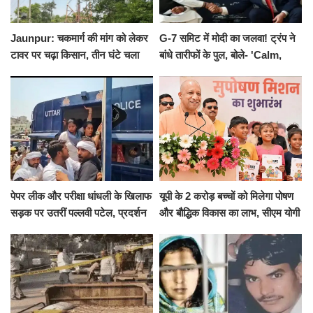
Jaunpur: चकमार्ग की मांग को लेकर
G-7 समिट में मोदी का जलवा! ट्रंप ने
टावर पर चढ़ा किसान, तीन घंटे चला
बांधे तारीफों के पुल, बोले- 'Calm,
हाईवोल्टेज ड्रामा
Cool and Total Killer'
पेपर लीक और परीक्षा धांधली के खिलाफ
यूपी के 2 करोड़ बच्चों को मिलेगा पोषण
सड़क पर उतरीं पल्लवी पटेल, प्रदर्शन
और बौद्धिक विकास का लाभ, सीएम योगी
से पहले पुलिस ने लिया हिरासत में
ने शुरू किया सुपोषण मिशन-2