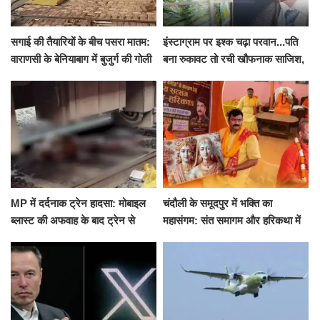
सगाई की तैयारियों के बीच पसरा मातम:
इंस्टाग्राम पर इश्क चढ़ा परवान...पति
वाराणसी के बेनियाबाग में बुजुर्ग की गोली
बना रुकावट तो रची खौफनाक साजिश,
मारकर हत्या, दो दिन पहले भी हुआ था
खीर में नींद की गोली देकर उतारा मौत
हमला
के घाट
MP में दर्दनाक ट्रेन हादसा: मोबाइल
चंदौली के समूदपुर में भक्ति का
ब्लास्ट की अफवाह के बाद ट्रेन से
महासंगम: संत समागम और हरिकथा में
उतरकर भागे यात्री, दूसरी ट्रेन ने
उमड़ी श्रद्धालुओं की भीड़
रौंदा, 4 की मौत