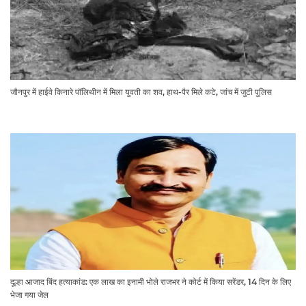
जौनपुर में हाईवे किनारे पॉलिथीन में मिला युवती का शव, हाथ-पैर मिले कटे, जांच में जुटी पुलिस
दूल्हा आजाद बिंद हत्याकांड: एक लाख का इनामी भोले राजभर ने कोर्ट में किया सरेंडर, 14 दिन के लिए
भेजा गया जेल