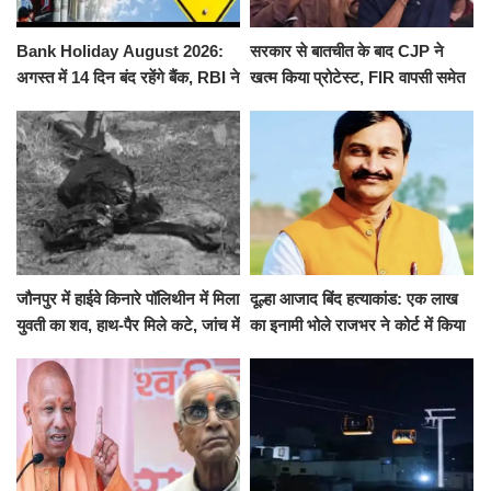
Bank Holiday August 2026:
सरकार से बातचीत के बाद CJP ने
अगस्त में 14 दिन बंद रहेंगे बैंक, RBI ने
खत्म किया प्रोटेस्ट, FIR वापसी समेत
जारी की छुट्टियों की लिस्ट​​​​​​​
कई मांगों पर बनी सहमति
जौनपुर में हाईवे किनारे पॉलिथीन में मिला
दूल्हा आजाद बिंद हत्याकांड: एक लाख
युवती का शव, हाथ-पैर मिले कटे, जांच में
का इनामी भोले राजभर ने कोर्ट में किया
जुटी पुलिस
सरेंडर, 14 दिन के लिए भेजा गया जेल