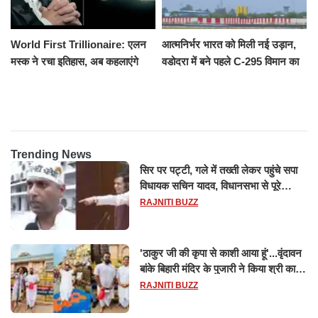
World First Trillionaire: एलन
आत्मनिर्भर भारत को मिली नई उड़ान,
मस्क ने रचा इतिहास, अब कहलाएंगे
वडोदरा में बने पहले C-295 विमान का
ट्रिलेनियर, नेटवर्थ जान उड़ जाएंगे
सफल परीक्षण
होश
Trending News
सिर पर पट्टी, गले में तख्ती लेकर पहुंचे सपा
विधायक सचिन यादव, विधानसभा से पूरे
मानसून सत्र के लिए किया गया निलंबित
RAJNITI BUZZ
'ठाकुर जी की कृपा से काशी आया हूं'...वृंदावन
बांके बिहारी मंदिर के पुजारी ने किया श्री काशी
विश्वनाथ का जलाभिषेक
RAJNITI BUZZ