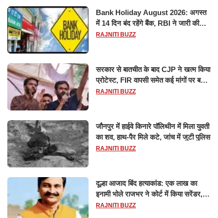
Bank Holiday August 2026: अगस्त
में 14 दिन बंद रहेंगे बैंक, RBI ने जारी की
छुट्टियों की लिस्ट​​​​​​​
RAJNITI BUZZ
सरकार से बातचीत के बाद CJP ने खत्म किया
प्रोटेस्ट, FIR वापसी समेत कई मांगों पर बनी
सहमति
RAJNITI BUZZ
जौनपुर में हाईवे किनारे पॉलिथीन में मिला युवती
का शव, हाथ-पैर मिले कटे, जांच में जुटी पुलिस
RAJNITI BUZZ
दूल्हा आजाद बिंद हत्याकांड: एक लाख का
इनामी भोले राजभर ने कोर्ट में किया सरेंडर,
14 दिन के लिए भेजा गया जेल
RAJNITI BUZZ