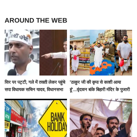
AROUND THE WEB
सिर पर पट्टी, गले में तख्ती लेकर पहुंचे
'ठाकुर जी की कृपा से काशी आया
सपा विधायक सचिन यादव, विधानसभा
हूं'...वृंदावन बांके बिहारी मंदिर के पुजारी
से पूरे मानसून सत्र के लिए किया गया
ने किया श्री काशी विश्वनाथ का
निलंबित
जलाभिषेक