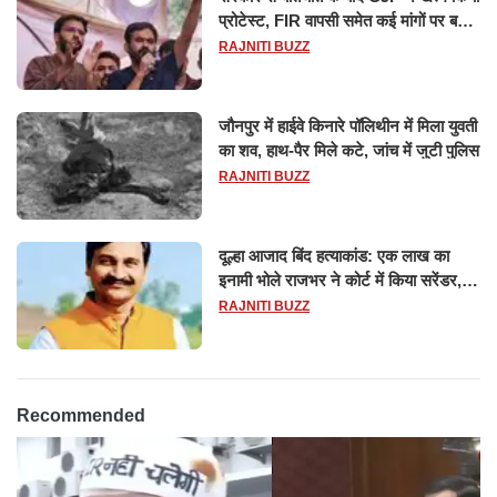
प्रोटेस्ट, FIR वापसी समेत कई मांगों पर बनी
सहमति
RAJNITI BUZZ
जौनपुर में हाईवे किनारे पॉलिथीन में मिला युवती
का शव, हाथ-पैर मिले कटे, जांच में जुटी पुलिस
RAJNITI BUZZ
दूल्हा आजाद बिंद हत्याकांड: एक लाख का
इनामी भोले राजभर ने कोर्ट में किया सरेंडर,
14 दिन के लिए भेजा गया जेल
RAJNITI BUZZ
Recommended