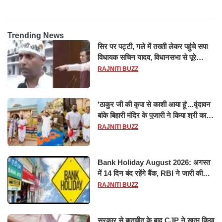
Trending News
सिर पर पट्टी, गले में तख्ती लेकर पहुंचे सपा
विधायक सचिन यादव, विधानसभा से पूरे
मानसून सत्र के लिए किया गया निलंबित
RAJNITI BUZZ
'ठाकुर जी की कृपा से काशी आया हूं'...वृंदावन
बांके बिहारी मंदिर के पुजारी ने किया श्री काशी
विश्वनाथ का जलाभिषेक
RAJNITI BUZZ
Bank Holiday August 2026: अगस्त
में 14 दिन बंद रहेंगे बैंक, RBI ने जारी की
छुट्टियों की लिस्ट​​​​​​​
RAJNITI BUZZ
सरकार से बातचीत के बाद CJP ने खत्म किया