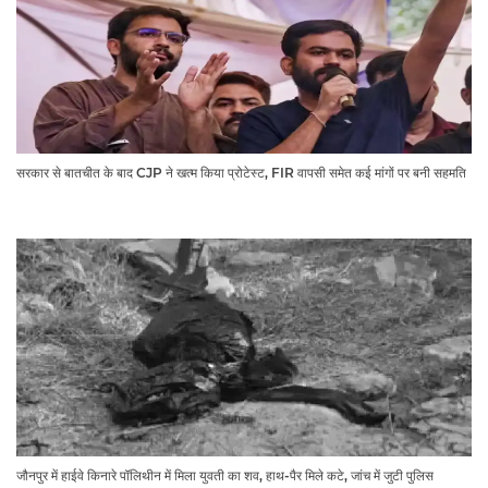
सरकार से बातचीत के बाद CJP ने खत्म किया प्रोटेस्ट, FIR वापसी समेत कई मांगों पर बनी सहमति
जौनपुर में हाईवे किनारे पॉलिथीन में मिला युवती का शव, हाथ-पैर मिले कटे, जांच में जुटी पुलिस