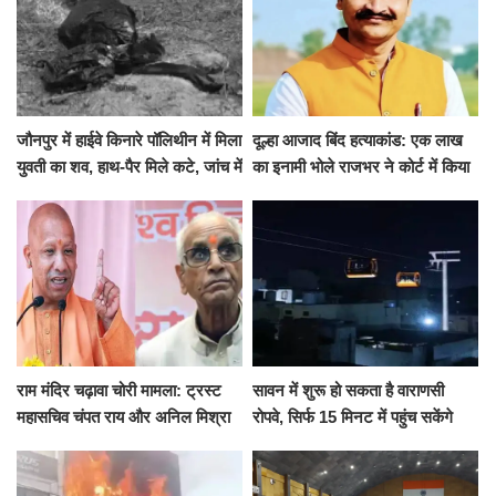
जौनपुर में हाईवे किनारे पॉलिथीन में मिला
दूल्हा आजाद बिंद हत्याकांड: एक लाख
युवती का शव, हाथ-पैर मिले कटे, जांच में
का इनामी भोले राजभर ने कोर्ट में किया
जुटी पुलिस
सरेंडर, 14 दिन के लिए भेजा गया जेल
राम मंदिर चढ़ावा चोरी मामला: ट्रस्ट
सावन में शुरू हो सकता है वाराणसी
महासचिव चंपत राय और अनिल मिश्रा
रोपवे, सिर्फ 15 मिनट में पहुंच सकेंगे
ने दिया इस्तीफा, बोले CM योगी-किसी
कैंट से गोदौलिया, देना होगा इतना
को नहीं...
किराया