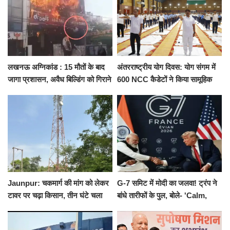
लखनऊ अग्निकांड : 15 मौतों के बाद
अंतरराष्ट्रीय योग दिवस: योग संगम में
जागा प्रशासन, अवैध बिल्डिंग को गिराने
600 NCC कैडेटों ने किया सामूहिक
का नोटिस, SIT जांच शुरू
योगाभ्यास, स्वस्थ जीवन का लिया
संकल्प
Jaunpur: चकमार्ग की मांग को लेकर
G-7 समिट में मोदी का जलवा! ट्रंप ने
टावर पर चढ़ा किसान, तीन घंटे चला
बांधे तारीफों के पुल, बोले- 'Calm,
हाईवोल्टेज ड्रामा
Cool and Total Killer'