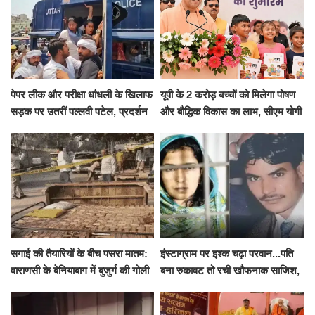
पेपर लीक और परीक्षा धांधली के खिलाफ
यूपी के 2 करोड़ बच्चों को मिलेगा पोषण
सड़क पर उतरीं पल्लवी पटेल, प्रदर्शन
और बौद्धिक विकास का लाभ, सीएम योगी
से पहले पुलिस ने लिया हिरासत में
ने शुरू किया सुपोषण मिशन-2
सगाई की तैयारियों के बीच पसरा मातम:
इंस्टाग्राम पर इश्क चढ़ा परवान...पति
वाराणसी के बेनियाबाग में बुजुर्ग की गोली
बना रुकावट तो रची खौफनाक साजिश,
मारकर हत्या, दो दिन पहले भी हुआ था
खीर में नींद की गोली देकर उतारा मौत
हमला
के घाट