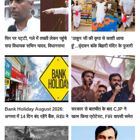
सिर पर पट्टी, गले में तख्ती लेकर पहुंचे
'ठाकुर जी की कृपा से काशी आया
सपा विधायक सचिन यादव, विधानसभा
हूं'...वृंदावन बांके बिहारी मंदिर के पुजारी
से पूरे मानसून सत्र के लिए किया गया
ने किया श्री काशी विश्वनाथ का
निलंबित
जलाभिषेक
Bank Holiday August 2026:
सरकार से बातचीत के बाद CJP ने
अगस्त में 14 दिन बंद रहेंगे बैंक, RBI ने
खत्म किया प्रोटेस्ट, FIR वापसी समेत
जारी की छुट्टियों की लिस्ट​​​​​​​
कई मांगों पर बनी सहमति