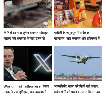
MP में दर्दनाक ट्रेन हादसा: मोबाइल
चंदौली के समूदपुर में भक्ति का
ब्लास्ट की अफवाह के बाद ट्रेन से
महासंगम: संत समागम और हरिकथा में
उतरकर भागे यात्री, दूसरी ट्रेन ने
उमड़ी श्रद्धालुओं की भीड़
रौंदा, 4 की मौत
World First Trillionaire: एलन
आत्मनिर्भर भारत को मिली नई उड़ान,
मस्क ने रचा इतिहास, अब कहलाएंगे
वडोदरा में बने पहले C-295 विमान का
ट्रिलेनियर, नेटवर्थ जान उड़ जाएंगे
सफल परीक्षण
होश