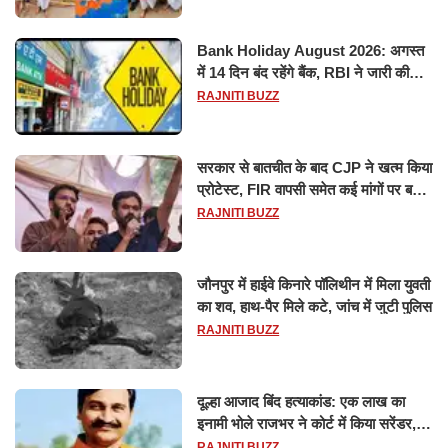
Bank Holiday August 2026: अगस्त
में 14 दिन बंद रहेंगे बैंक, RBI ने जारी की
छुट्टियों की लिस्ट​​​​​​​
RAJNITI BUZZ
सरकार से बातचीत के बाद CJP ने खत्म किया
प्रोटेस्ट, FIR वापसी समेत कई मांगों पर बनी
सहमति
RAJNITI BUZZ
जौनपुर में हाईवे किनारे पॉलिथीन में मिला युवती
का शव, हाथ-पैर मिले कटे, जांच में जुटी पुलिस
RAJNITI BUZZ
दूल्हा आजाद बिंद हत्याकांड: एक लाख का
इनामी भोले राजभर ने कोर्ट में किया सरेंडर,
14 दिन के लिए भेजा गया जेल
RAJNITI BUZZ