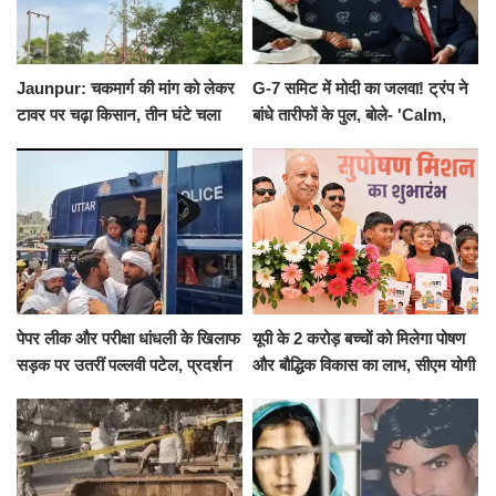
Jaunpur: चकमार्ग की मांग को लेकर
G-7 समिट में मोदी का जलवा! ट्रंप ने
टावर पर चढ़ा किसान, तीन घंटे चला
बांधे तारीफों के पुल, बोले- 'Calm,
हाईवोल्टेज ड्रामा
Cool and Total Killer'
पेपर लीक और परीक्षा धांधली के खिलाफ
यूपी के 2 करोड़ बच्चों को मिलेगा पोषण
सड़क पर उतरीं पल्लवी पटेल, प्रदर्शन
और बौद्धिक विकास का लाभ, सीएम योगी
से पहले पुलिस ने लिया हिरासत में
ने शुरू किया सुपोषण मिशन-2