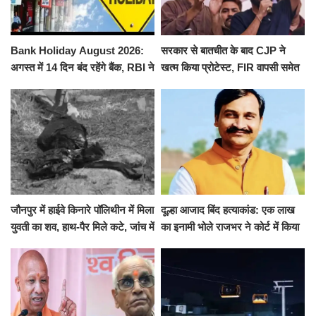
Bank Holiday August 2026:
सरकार से बातचीत के बाद CJP ने
अगस्त में 14 दिन बंद रहेंगे बैंक, RBI ने
खत्म किया प्रोटेस्ट, FIR वापसी समेत
जारी की छुट्टियों की लिस्ट​​​​​​​
कई मांगों पर बनी सहमति
जौनपुर में हाईवे किनारे पॉलिथीन में मिला
दूल्हा आजाद बिंद हत्याकांड: एक लाख
युवती का शव, हाथ-पैर मिले कटे, जांच में
का इनामी भोले राजभर ने कोर्ट में किया
जुटी पुलिस
सरेंडर, 14 दिन के लिए भेजा गया जेल