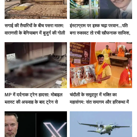
सगाई की तैयारियों के बीच पसरा मातम:
इंस्टाग्राम पर इश्क चढ़ा परवान...पति
वाराणसी के बेनियाबाग में बुजुर्ग की गोली
बना रुकावट तो रची खौफनाक साजिश,
मारकर हत्या, दो दिन पहले भी हुआ था
खीर में नींद की गोली देकर उतारा मौत
हमला
के घाट
MP में दर्दनाक ट्रेन हादसा: मोबाइल
चंदौली के समूदपुर में भक्ति का
ब्लास्ट की अफवाह के बाद ट्रेन से
महासंगम: संत समागम और हरिकथा में
उतरकर भागे यात्री, दूसरी ट्रेन ने
उमड़ी श्रद्धालुओं की भीड़
रौंदा, 4 की मौत