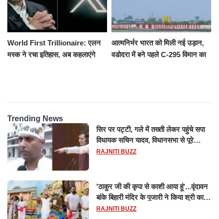
World First Trillionaire: एलन
आत्मनिर्भर भारत को मिली नई उड़ान,
मस्क ने रचा इतिहास, अब कहलाएंगे
वडोदरा में बने पहले C-295 विमान का
ट्रिलेनियर, नेटवर्थ जान उड़ जाएंगे
सफल परीक्षण
होश
Trending News
सिर पर पट्टी, गले में तख्ती लेकर पहुंचे सपा
विधायक सचिन यादव, विधानसभा से पूरे
मानसून सत्र के लिए किया गया निलंबित
RAJNITI BUZZ
'ठाकुर जी की कृपा से काशी आया हूं'...वृंदावन
बांके बिहारी मंदिर के पुजारी ने किया श्री काशी
विश्वनाथ का जलाभिषेक
RAJNITI BUZZ