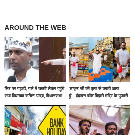
AROUND THE WEB
सिर पर पट्टी, गले में तख्ती लेकर पहुंचे
'ठाकुर जी की कृपा से काशी आया
सपा विधायक सचिन यादव, विधानसभा
हूं'...वृंदावन बांके बिहारी मंदिर के पुजारी
से पूरे मानसून सत्र के लिए किया गया
ने किया श्री काशी विश्वनाथ का
निलंबित
जलाभिषेक