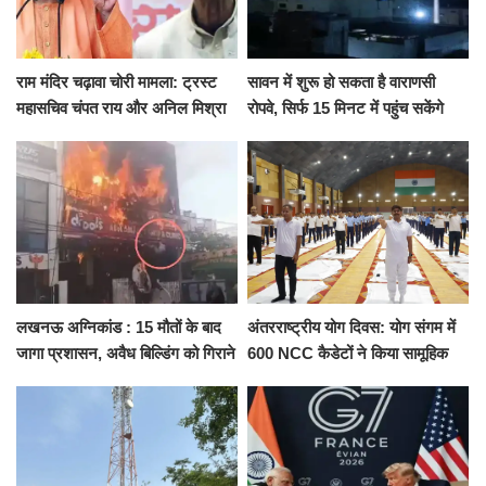
राम मंदिर चढ़ावा चोरी मामला: ट्रस्ट
सावन में शुरू हो सकता है वाराणसी
महासचिव चंपत राय और अनिल मिश्रा
रोपवे, सिर्फ 15 मिनट में पहुंच सकेंगे
ने दिया इस्तीफा, बोले CM योगी-किसी
कैंट से गोदौलिया, देना होगा इतना
को नहीं...
किराया
लखनऊ अग्निकांड : 15 मौतों के बाद
अंतरराष्ट्रीय योग दिवस: योग संगम में
जागा प्रशासन, अवैध बिल्डिंग को गिराने
600 NCC कैडेटों ने किया सामूहिक
का नोटिस, SIT जांच शुरू
योगाभ्यास, स्वस्थ जीवन का लिया
संकल्प