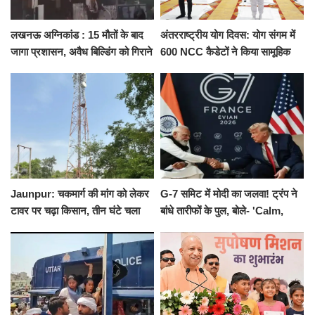
लखनऊ अग्निकांड : 15 मौतों के बाद
अंतरराष्ट्रीय योग दिवस: योग संगम में
जागा प्रशासन, अवैध बिल्डिंग को गिराने
600 NCC कैडेटों ने किया सामूहिक
का नोटिस, SIT जांच शुरू
योगाभ्यास, स्वस्थ जीवन का लिया
संकल्प
Jaunpur: चकमार्ग की मांग को लेकर
G-7 समिट में मोदी का जलवा! ट्रंप ने
टावर पर चढ़ा किसान, तीन घंटे चला
बांधे तारीफों के पुल, बोले- 'Calm,
हाईवोल्टेज ड्रामा
Cool and Total Killer'