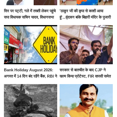
सिर पर पट्टी, गले में तख्ती लेकर पहुंचे
'ठाकुर जी की कृपा से काशी आया
सपा विधायक सचिन यादव, विधानसभा
हूं'...वृंदावन बांके बिहारी मंदिर के पुजारी
से पूरे मानसून सत्र के लिए किया गया
ने किया श्री काशी विश्वनाथ का
निलंबित
जलाभिषेक
Bank Holiday August 2026:
सरकार से बातचीत के बाद CJP ने
अगस्त में 14 दिन बंद रहेंगे बैंक, RBI ने
खत्म किया प्रोटेस्ट, FIR वापसी समेत
जारी की छुट्टियों की लिस्ट​​​​​​​
कई मांगों पर बनी सहमति