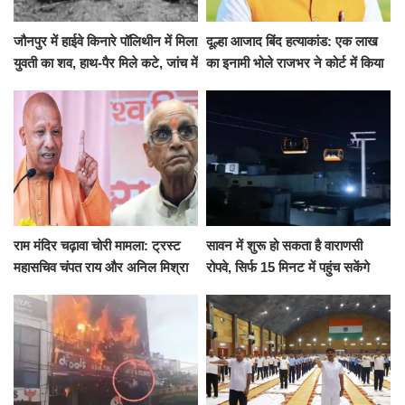
जौनपुर में हाईवे किनारे पॉलिथीन में मिला
दूल्हा आजाद बिंद हत्याकांड: एक लाख
युवती का शव, हाथ-पैर मिले कटे, जांच में
का इनामी भोले राजभर ने कोर्ट में किया
जुटी पुलिस
सरेंडर, 14 दिन के लिए भेजा गया जेल
राम मंदिर चढ़ावा चोरी मामला: ट्रस्ट
सावन में शुरू हो सकता है वाराणसी
महासचिव चंपत राय और अनिल मिश्रा
रोपवे, सिर्फ 15 मिनट में पहुंच सकेंगे
ने दिया इस्तीफा, बोले CM योगी-किसी
कैंट से गोदौलिया, देना होगा इतना
को नहीं...
किराया