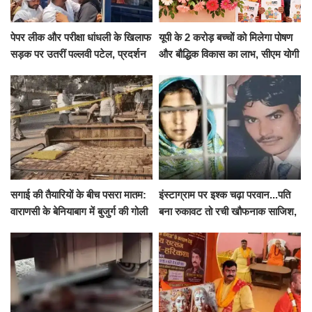
पेपर लीक और परीक्षा धांधली के खिलाफ
यूपी के 2 करोड़ बच्चों को मिलेगा पोषण
सड़क पर उतरीं पल्लवी पटेल, प्रदर्शन
और बौद्धिक विकास का लाभ, सीएम योगी
से पहले पुलिस ने लिया हिरासत में
ने शुरू किया सुपोषण मिशन-2
सगाई की तैयारियों के बीच पसरा मातम:
इंस्टाग्राम पर इश्क चढ़ा परवान...पति
वाराणसी के बेनियाबाग में बुजुर्ग की गोली
बना रुकावट तो रची खौफनाक साजिश,
मारकर हत्या, दो दिन पहले भी हुआ था
खीर में नींद की गोली देकर उतारा मौत
हमला
के घाट