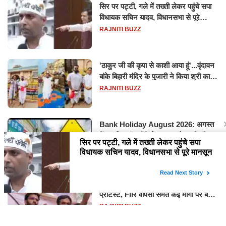
सिर पर पट्टी, गले में तख्ती लेकर पहुंचे सपा
विधायक सचिन यादव, विधानसभा से पूरे
मानसून सत्र के लिए किया गया निलंबित
RAJNITI BUZZ
'ठाकुर जी की कृपा से काशी आया हूं'...वृंदावन
बांके बिहारी मंदिर के पुजारी ने किया श्री काशी
विश्वनाथ का जलाभिषेक
RAJNITI BUZZ
Bank Holiday August 2026: अगस्त
में 14 दिन बंद रहेंगे बैंक, RBI ने जारी की
छुट्टियों की लिस्ट​​​​​​​
RAJNITI BUZZ
सरकार से बातचीत के बाद CJP ने खत्म किया
प्रोटेस्ट, FIR वापसी समेत कई मांगों पर बनी
सहमति
RAJNITI BUZZ