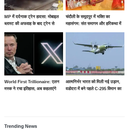
MP में दर्दनाक ट्रेन हादसा: मोबाइल
चंदौली के समूदपुर में भक्ति का
ब्लास्ट की अफवाह के बाद ट्रेन से
महासंगम: संत समागम और हरिकथा में
उतरकर भागे यात्री, दूसरी ट्रेन ने
उमड़ी श्रद्धालुओं की भीड़
रौंदा, 4 की मौत
World First Trillionaire: एलन
आत्मनिर्भर भारत को मिली नई उड़ान,
मस्क ने रचा इतिहास, अब कहलाएंगे
वडोदरा में बने पहले C-295 विमान का
ट्रिलेनियर, नेटवर्थ जान उड़ जाएंगे
सफल परीक्षण
होश
Trending News