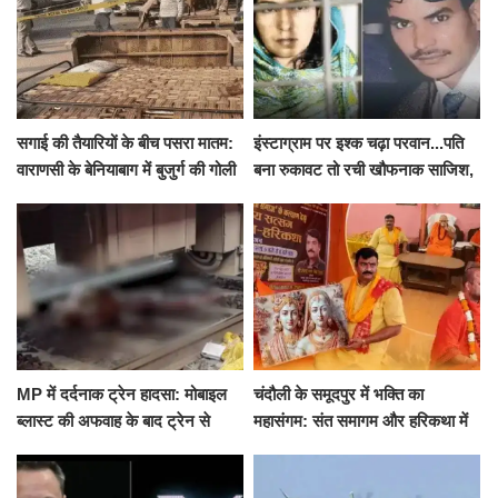
सगाई की तैयारियों के बीच पसरा मातम:
इंस्टाग्राम पर इश्क चढ़ा परवान...पति
वाराणसी के बेनियाबाग में बुजुर्ग की गोली
बना रुकावट तो रची खौफनाक साजिश,
मारकर हत्या, दो दिन पहले भी हुआ था
खीर में नींद की गोली देकर उतारा मौत
हमला
के घाट
MP में दर्दनाक ट्रेन हादसा: मोबाइल
चंदौली के समूदपुर में भक्ति का
ब्लास्ट की अफवाह के बाद ट्रेन से
महासंगम: संत समागम और हरिकथा में
उतरकर भागे यात्री, दूसरी ट्रेन ने
उमड़ी श्रद्धालुओं की भीड़
रौंदा, 4 की मौत