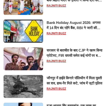
बांके बिहारी मंदिर के पुजारी ने किया श्री काशी
विश्वनाथ का जलाभिषेक
RAJNITI BUZZ
Bank Holiday August 2026: अगस्त
में 14 दिन बंद रहेंगे बैंक, RBI ने जारी की
छुट्टियों की लिस्ट​​​​​​​
RAJNITI BUZZ
सरकार से बातचीत के बाद CJP ने खत्म किया
प्रोटेस्ट, FIR वापसी समेत कई मांगों पर बनी
सहमति
RAJNITI BUZZ
जौनपुर में हाईवे किनारे पॉलिथीन में मिला युवती
का शव, हाथ-पैर मिले कटे, जांच में जुटी पुलिस
RAJNITI BUZZ
दूल्हा आजाद बिंद हत्याकांड: एक लाख का