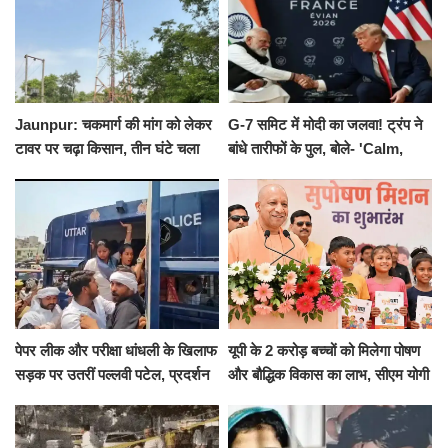
Jaunpur: चकमार्ग की मांग को लेकर
G-7 समिट में मोदी का जलवा! ट्रंप ने
टावर पर चढ़ा किसान, तीन घंटे चला
बांधे तारीफों के पुल, बोले- 'Calm,
हाईवोल्टेज ड्रामा
Cool and Total Killer'
पेपर लीक और परीक्षा धांधली के खिलाफ
यूपी के 2 करोड़ बच्चों को मिलेगा पोषण
सड़क पर उतरीं पल्लवी पटेल, प्रदर्शन
और बौद्धिक विकास का लाभ, सीएम योगी
से पहले पुलिस ने लिया हिरासत में
ने शुरू किया सुपोषण मिशन-2