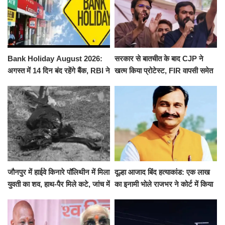
Bank Holiday August 2026:
सरकार से बातचीत के बाद CJP ने
अगस्त में 14 दिन बंद रहेंगे बैंक, RBI ने
खत्म किया प्रोटेस्ट, FIR वापसी समेत
जारी की छुट्टियों की लिस्ट​​​​​​​
कई मांगों पर बनी सहमति
जौनपुर में हाईवे किनारे पॉलिथीन में मिला
दूल्हा आजाद बिंद हत्याकांड: एक लाख
युवती का शव, हाथ-पैर मिले कटे, जांच में
का इनामी भोले राजभर ने कोर्ट में किया
जुटी पुलिस
सरेंडर, 14 दिन के लिए भेजा गया जेल