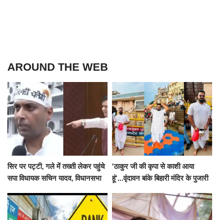
AROUND THE WEB
सिर पर पट्टी, गले में तख्ती लेकर पहुंचे
'ठाकुर जी की कृपा से काशी आया
सपा विधायक सचिन यादव, विधानसभा
हूं'...वृंदावन बांके बिहारी मंदिर के पुजारी
से पूरे मानसून सत्र के लिए किया गया
ने किया श्री काशी विश्वनाथ का
निलंबित
जलाभिषेक