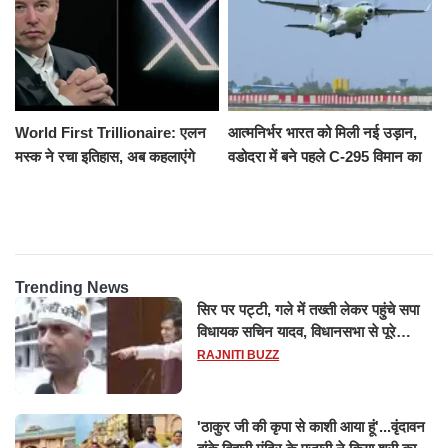
World First Trillionaire: एलन
आत्मनिर्भर भारत को मिली नई उड़ान,
मस्क ने रचा इतिहास, अब कहलाएंगे
वडोदरा में बने पहले C-295 विमान का
ट्रिलेनियर, नेटवर्थ जान उड़ जाएंगे
सफल परीक्षण
होश
Trending News
सिर पर पट्टी, गले में तख्ती लेकर पहुंचे सपा
विधायक सचिन यादव, विधानसभा से पूरे
मानसून सत्र के लिए किया गया निलंबित
RAJNITI BUZZ
'ठाकुर जी की कृपा से काशी आया हूं'...वृंदावन