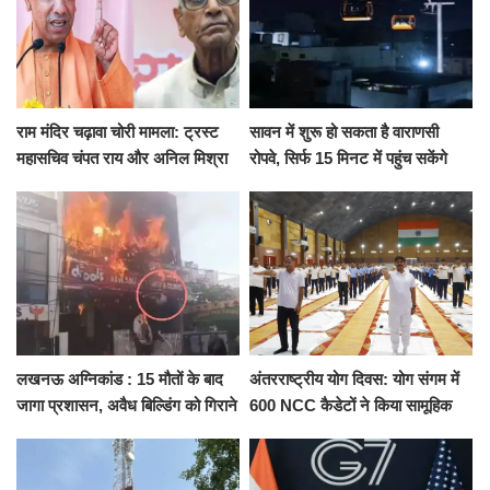
राम मंदिर चढ़ावा चोरी मामला: ट्रस्ट
सावन में शुरू हो सकता है वाराणसी
महासचिव चंपत राय और अनिल मिश्रा
रोपवे, सिर्फ 15 मिनट में पहुंच सकेंगे
ने दिया इस्तीफा, बोले CM योगी-किसी
कैंट से गोदौलिया, देना होगा इतना
को नहीं...
किराया
लखनऊ अग्निकांड : 15 मौतों के बाद
अंतरराष्ट्रीय योग दिवस: योग संगम में
जागा प्रशासन, अवैध बिल्डिंग को गिराने
600 NCC कैडेटों ने किया सामूहिक
का नोटिस, SIT जांच शुरू
योगाभ्यास, स्वस्थ जीवन का लिया
संकल्प