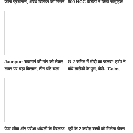
जागा प्रशासन, अवैध बिल्डिंग को गिराने
600 NCC कैडेटों ने किया सामूहिक
का नोटिस, SIT जांच शुरू
योगाभ्यास, स्वस्थ जीवन का लिया
संकल्प
Jaunpur: चकमार्ग की मांग को लेकर
G-7 समिट में मोदी का जलवा! ट्रंप ने
टावर पर चढ़ा किसान, तीन घंटे चला
बांधे तारीफों के पुल, बोले- 'Calm,
हाईवोल्टेज ड्रामा
Cool and Total Killer'
पेपर लीक और परीक्षा धांधली के खिलाफ
यूपी के 2 करोड़ बच्चों को मिलेगा पोषण