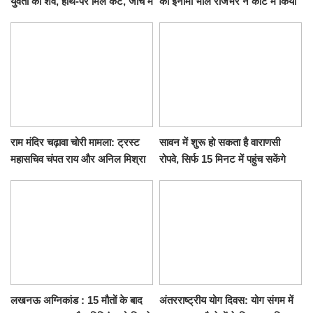
युवती का शव, हाथ-पैर मिले कटे, जांच में
का इनामी भोले राजभर ने कोर्ट में किया
जुटी पुलिस
सरेंडर, 14 दिन के लिए भेजा गया जेल
राम मंदिर चढ़ावा चोरी मामला: ट्रस्ट
सावन में शुरू हो सकता है वाराणसी
महासचिव चंपत राय और अनिल मिश्रा
रोपवे, सिर्फ 15 मिनट में पहुंच सकेंगे
ने दिया इस्तीफा, बोले CM योगी-किसी
कैंट से गोदौलिया, देना होगा इतना
को नहीं...
किराया
लखनऊ अग्निकांड : 15 मौतों के बाद
अंतरराष्ट्रीय योग दिवस: योग संगम में