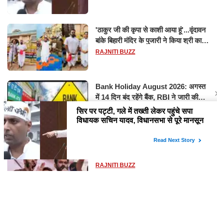
'ठाकुर जी की कृपा से काशी आया हूं'...वृंदावन
बांके बिहारी मंदिर के पुजारी ने किया श्री काशी
विश्वनाथ का जलाभिषेक
RAJNITI BUZZ
Bank Holiday August 2026: अगस्त
में 14 दिन बंद रहेंगे बैंक, RBI ने जारी की
छुट्टियों की लिस्ट​​​​​​​
RAJNITI BUZZ
सरकार से बातचीत के बाद CJP ने खत्म किया
प्रोटेस्ट, FIR वापसी समेत कई मांगों पर बनी
सहमति
RAJNITI BUZZ
जौनपुर में हाईवे किनारे पॉलिथीन में मिला युवती
का शव, हाथ-पैर मिले कटे, जांच में जुटी पुलिस