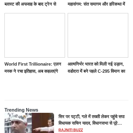
ब्लास्ट की अफवाह के बाद ट्रेन से
महासंगम: संत समागम और हरिकथा में
उतरकर भागे यात्री, दूसरी ट्रेन ने
उमड़ी श्रद्धालुओं की भीड़
रौंदा, 4 की मौत
World First Trillionaire: एलन
आत्मनिर्भर भारत को मिली नई उड़ान,
मस्क ने रचा इतिहास, अब कहलाएंगे
वडोदरा में बने पहले C-295 विमान का
ट्रिलेनियर, नेटवर्थ जान उड़ जाएंगे
सफल परीक्षण
होश
Trending News
सिर पर पट्टी, गले में तख्ती लेकर पहुंचे सपा
विधायक सचिन यादव, विधानसभा से पूरे
मानसून सत्र के लिए किया गया निलंबित
RAJNITI BUZZ