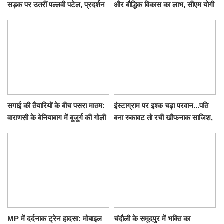
सड़क पर उतरीं पल्लवी पटेल, प्रदर्शन
और बौद्धिक विकास का लाभ, सीएम योगी
से पहले पुलिस ने लिया हिरासत में
ने शुरू किया सुपोषण मिशन-2
सगाई की तैयारियों के बीच पसरा मातम:
इंस्टाग्राम पर इश्क चढ़ा परवान...पति
वाराणसी के बेनियाबाग में बुजुर्ग की गोली
बना रुकावट तो रची खौफनाक साजिश,
मारकर हत्या, दो दिन पहले भी हुआ था
खीर में नींद की गोली देकर उतारा मौत
हमला
के घाट
MP में दर्दनाक ट्रेन हादसा: मोबाइल
चंदौली के समूदपुर में भक्ति का