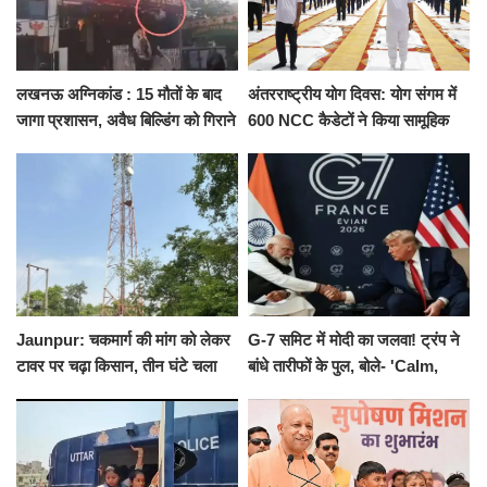
लखनऊ अग्निकांड : 15 मौतों के बाद
अंतरराष्ट्रीय योग दिवस: योग संगम में
जागा प्रशासन, अवैध बिल्डिंग को गिराने
600 NCC कैडेटों ने किया सामूहिक
का नोटिस, SIT जांच शुरू
योगाभ्यास, स्वस्थ जीवन का लिया
संकल्प
Jaunpur: चकमार्ग की मांग को लेकर
G-7 समिट में मोदी का जलवा! ट्रंप ने
टावर पर चढ़ा किसान, तीन घंटे चला
बांधे तारीफों के पुल, बोले- 'Calm,
हाईवोल्टेज ड्रामा
Cool and Total Killer'