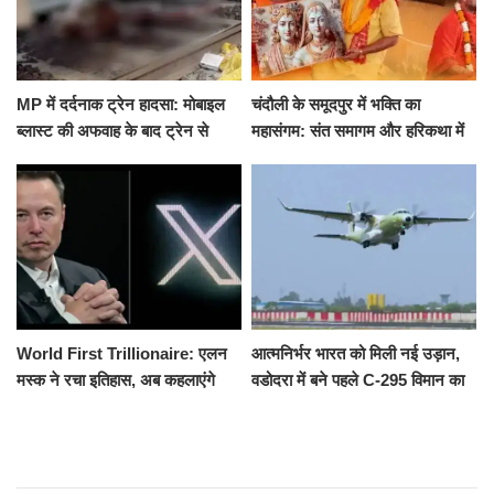
MP में दर्दनाक ट्रेन हादसा: मोबाइल
चंदौली के समूदपुर में भक्ति का
ब्लास्ट की अफवाह के बाद ट्रेन से
महासंगम: संत समागम और हरिकथा में
उतरकर भागे यात्री, दूसरी ट्रेन ने
उमड़ी श्रद्धालुओं की भीड़
रौंदा, 4 की मौत
World First Trillionaire: एलन
आत्मनिर्भर भारत को मिली नई उड़ान,
मस्क ने रचा इतिहास, अब कहलाएंगे
वडोदरा में बने पहले C-295 विमान का
ट्रिलेनियर, नेटवर्थ जान उड़ जाएंगे
सफल परीक्षण
होश