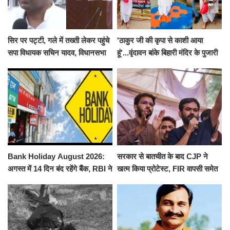
सिर पर पट्टी, गले में तख्ती लेकर पहुंचे
'ठाकुर जी की कृपा से काशी आया
सपा विधायक सचिन यादव, विधानसभा
हूं'...वृंदावन बांके बिहारी मंदिर के पुजारी
से पूरे मानसून सत्र के लिए किया गया
ने किया श्री काशी विश्वनाथ का
निलंबित
जलाभिषेक
Bank Holiday August 2026:
सरकार से बातचीत के बाद CJP ने
अगस्त में 14 दिन बंद रहेंगे बैंक, RBI ने
खत्म किया प्रोटेस्ट, FIR वापसी समेत
जारी की छुट्टियों की लिस्ट​​​​​​​
कई मांगों पर बनी सहमति