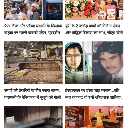
पेपर लीक और परीक्षा धांधली के खिलाफ
यूपी के 2 करोड़ बच्चों को मिलेगा पोषण
सड़क पर उतरीं पल्लवी पटेल, प्रदर्शन
और बौद्धिक विकास का लाभ, सीएम योगी
से पहले पुलिस ने लिया हिरासत में
ने शुरू किया सुपोषण मिशन-2
सगाई की तैयारियों के बीच पसरा मातम:
इंस्टाग्राम पर इश्क चढ़ा परवान...पति
वाराणसी के बेनियाबाग में बुजुर्ग की गोली
बना रुकावट तो रची खौफनाक साजिश,
मारकर हत्या, दो दिन पहले भी हुआ था
खीर में नींद की गोली देकर उतारा मौत
हमला
के घाट