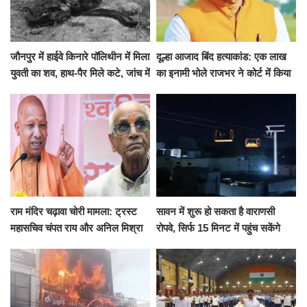
जौनपुर में हाईवे किनारे पॉलिथीन में मिला
दूल्हा आजाद बिंद हत्याकांड: एक लाख
युवती का शव, हाथ-पैर मिले कटे, जांच में
का इनामी भोले राजभर ने कोर्ट में किया
जुटी पुलिस
सरेंडर, 14 दिन के लिए भेजा गया जेल
राम मंदिर चढ़ावा चोरी मामला: ट्रस्ट
सावन में शुरू हो सकता है वाराणसी
महासचिव चंपत राय और अनिल मिश्रा
रोपवे, सिर्फ 15 मिनट में पहुंच सकेंगे
ने दिया इस्तीफा, बोले CM योगी-किसी
कैंट से गोदौलिया, देना होगा इतना
को नहीं...
किराया