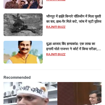
जौनपुर में हाईवे किनारे पॉलिथीन में मिला युवती
का शव, हाथ-पैर मिले कटे, जांच में जुटी पुलिस
RAJNITI BUZZ
दूल्हा आजाद बिंद हत्याकांड: एक लाख का
इनामी भोले राजभर ने कोर्ट में किया सरेंडर,
14 दिन के लिए भेजा गया जेल
RAJNITI BUZZ
Recommended