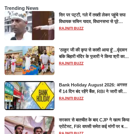
Trending News
सिर पर पट्टी, गले में तख्ती लेकर पहुंचे सपा
विधायक सचिन यादव, विधानसभा से पूरे
मानसून सत्र के लिए किया गया निलंबित
RAJNITI BUZZ
'ठाकुर जी की कृपा से काशी आया हूं'...वृंदावन
बांके बिहारी मंदिर के पुजारी ने किया श्री काशी
विश्वनाथ का जलाभिषेक
RAJNITI BUZZ
Bank Holiday August 2026: अगस्त
में 14 दिन बंद रहेंगे बैंक, RBI ने जारी की
छुट्टियों की लिस्ट​​​​​​​
RAJNITI BUZZ
सरकार से बातचीत के बाद CJP ने खत्म किया
प्रोटेस्ट, FIR वापसी समेत कई मांगों पर बनी
सहमति
RAJNITI BUZZ