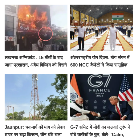
ने दिया इस्तीफा, बोले CM योगी-किसी
कैंट से गोदौलिया, देना होगा इतना
को नहीं...
किराया
लखनऊ अग्निकांड : 15 मौतों के बाद
अंतरराष्ट्रीय योग दिवस: योग संगम में
जागा प्रशासन, अवैध बिल्डिंग को गिराने
600 NCC कैडेटों ने किया सामूहिक
का नोटिस, SIT जांच शुरू
योगाभ्यास, स्वस्थ जीवन का लिया
संकल्प
Jaunpur: चकमार्ग की मांग को लेकर
G-7 समिट में मोदी का जलवा! ट्रंप ने
टावर पर चढ़ा किसान, तीन घंटे चला
बांधे तारीफों के पुल, बोले- 'Calm,