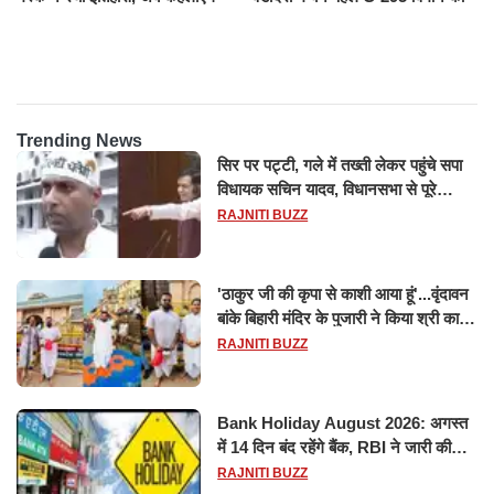
ट्रिलेनियर, नेटवर्थ जान उड़ जाएंगे
सफल परीक्षण
होश
Trending News
सिर पर पट्टी, गले में तख्ती लेकर पहुंचे सपा
विधायक सचिन यादव, विधानसभा से पूरे
मानसून सत्र के लिए किया गया निलंबित
RAJNITI BUZZ
'ठाकुर जी की कृपा से काशी आया हूं'...वृंदावन
बांके बिहारी मंदिर के पुजारी ने किया श्री काशी
विश्वनाथ का जलाभिषेक
RAJNITI BUZZ
Bank Holiday August 2026: अगस्त
में 14 दिन बंद रहेंगे बैंक, RBI ने जारी की
छुट्टियों की लिस्ट​​​​​​​
RAJNITI BUZZ