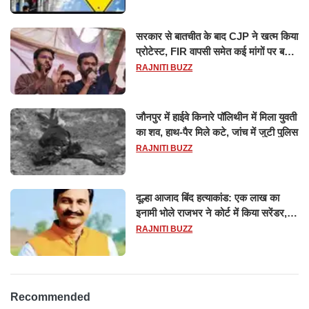
सरकार से बातचीत के बाद CJP ने खत्म किया
प्रोटेस्ट, FIR वापसी समेत कई मांगों पर बनी
सहमति
RAJNITI BUZZ
जौनपुर में हाईवे किनारे पॉलिथीन में मिला युवती
का शव, हाथ-पैर मिले कटे, जांच में जुटी पुलिस
RAJNITI BUZZ
दूल्हा आजाद बिंद हत्याकांड: एक लाख का
इनामी भोले राजभर ने कोर्ट में किया सरेंडर,
14 दिन के लिए भेजा गया जेल
RAJNITI BUZZ
Recommended