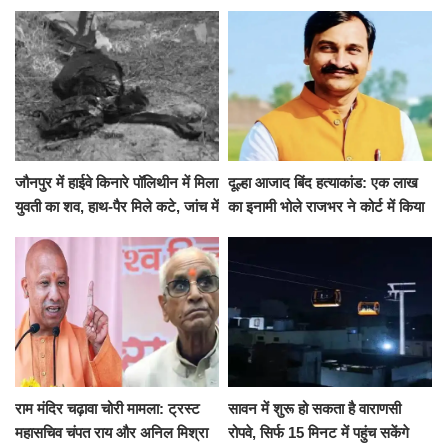
जारी की छुट्टियों की लिस्ट​​​​​​​
कई मांगों पर बनी सहमति
जौनपुर में हाईवे किनारे पॉलिथीन में मिला
दूल्हा आजाद बिंद हत्याकांड: एक लाख
युवती का शव, हाथ-पैर मिले कटे, जांच में
का इनामी भोले राजभर ने कोर्ट में किया
जुटी पुलिस
सरेंडर, 14 दिन के लिए भेजा गया जेल
राम मंदिर चढ़ावा चोरी मामला: ट्रस्ट
सावन में शुरू हो सकता है वाराणसी
महासचिव चंपत राय और अनिल मिश्रा
रोपवे, सिर्फ 15 मिनट में पहुंच सकेंगे