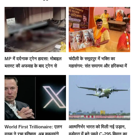
मारकर हत्या, दो दिन पहले भी हुआ था
खीर में नींद की गोली देकर उतारा मौत
हमला
के घाट
MP में दर्दनाक ट्रेन हादसा: मोबाइल
चंदौली के समूदपुर में भक्ति का
ब्लास्ट की अफवाह के बाद ट्रेन से
महासंगम: संत समागम और हरिकथा में
उतरकर भागे यात्री, दूसरी ट्रेन ने
उमड़ी श्रद्धालुओं की भीड़
रौंदा, 4 की मौत
World First Trillionaire: एलन
आत्मनिर्भर भारत को मिली नई उड़ान,
मस्क ने रचा इतिहास, अब कहलाएंगे
वडोदरा में बने पहले C-295 विमान का