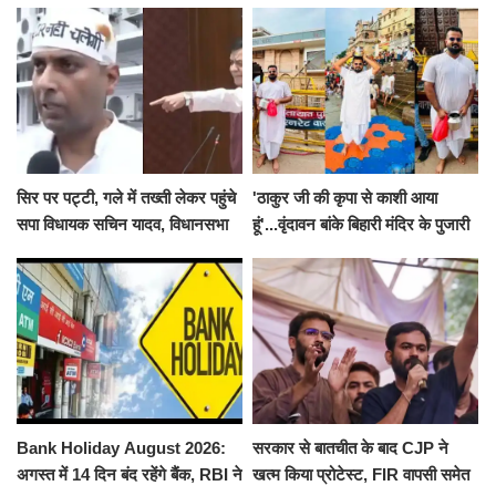
सिर पर पट्टी, गले में तख्ती लेकर पहुंचे
'ठाकुर जी की कृपा से काशी आया
सपा विधायक सचिन यादव, विधानसभा
हूं'...वृंदावन बांके बिहारी मंदिर के पुजारी
से पूरे मानसून सत्र के लिए किया गया
ने किया श्री काशी विश्वनाथ का
निलंबित
जलाभिषेक
Bank Holiday August 2026:
सरकार से बातचीत के बाद CJP ने
अगस्त में 14 दिन बंद रहेंगे बैंक, RBI ने
खत्म किया प्रोटेस्ट, FIR वापसी समेत