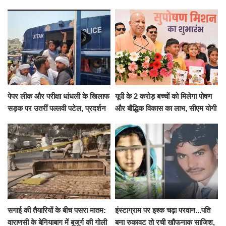
हाईवोल्टेज ड्रामा
Cool and Total Killer'
पेपर लीक और परीक्षा धांधली के खिलाफ
यूपी के 2 करोड़ बच्चों को मिलेगा पोषण
सड़क पर उतरीं पल्लवी पटेल, प्रदर्शन
और बौद्धिक विकास का लाभ, सीएम योगी
से पहले पुलिस ने लिया हिरासत में
ने शुरू किया सुपोषण मिशन-2
सगाई की तैयारियों के बीच पसरा मातम:
इंस्टाग्राम पर इश्क चढ़ा परवान...पति
वाराणसी के बेनियाबाग में बुजुर्ग की गोली
बना रुकावट तो रची खौफनाक साजिश,