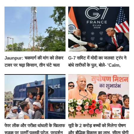
का नोटिस, SIT जांच शुरू
योगाभ्यास, स्वस्थ जीवन का लिया
संकल्प
Jaunpur: चकमार्ग की मांग को लेकर
G-7 समिट में मोदी का जलवा! ट्रंप ने
टावर पर चढ़ा किसान, तीन घंटे चला
बांधे तारीफों के पुल, बोले- 'Calm,
हाईवोल्टेज ड्रामा
Cool and Total Killer'
पेपर लीक और परीक्षा धांधली के खिलाफ
यूपी के 2 करोड़ बच्चों को मिलेगा पोषण
सड़क पर उतरीं पल्लवी पटेल, प्रदर्शन
और बौद्धिक विकास का लाभ, सीएम योगी