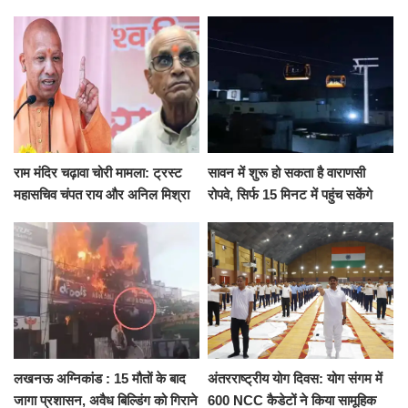
जुटी पुलिस
सरेंडर, 14 दिन के लिए भेजा गया जेल
राम मंदिर चढ़ावा चोरी मामला: ट्रस्ट
सावन में शुरू हो सकता है वाराणसी
महासचिव चंपत राय और अनिल मिश्रा
रोपवे, सिर्फ 15 मिनट में पहुंच सकेंगे
ने दिया इस्तीफा, बोले CM योगी-किसी
कैंट से गोदौलिया, देना होगा इतना
को नहीं...
किराया
लखनऊ अग्निकांड : 15 मौतों के बाद
अंतरराष्ट्रीय योग दिवस: योग संगम में
जागा प्रशासन, अवैध बिल्डिंग को गिराने
600 NCC कैडेटों ने किया सामूहिक