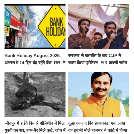
से पूरे मानसून सत्र के लिए किया गया
ने किया श्री काशी विश्वनाथ का
निलंबित
जलाभिषेक
Bank Holiday August 2026:
सरकार से बातचीत के बाद CJP ने
अगस्त में 14 दिन बंद रहेंगे बैंक, RBI ने
खत्म किया प्रोटेस्ट, FIR वापसी समेत
जारी की छुट्टियों की लिस्ट​​​​​​​
कई मांगों पर बनी सहमति
जौनपुर में हाईवे किनारे पॉलिथीन में मिला
दूल्हा आजाद बिंद हत्याकांड: एक लाख
युवती का शव, हाथ-पैर मिले कटे, जांच में
का इनामी भोले राजभर ने कोर्ट में किया