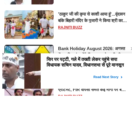
'ठाकुर जी की कृपा से काशी आया हूं'...वृंदावन
बांके बिहारी मंदिर के पुजारी ने किया श्री काशी
विश्वनाथ का जलाभिषेक
RAJNITI BUZZ
Bank Holiday August 2026: अगस्त
में 14 दिन बंद रहेंगे बैंक, RBI ने जारी की
छुट्टियों की लिस्ट​​​​​​​
RAJNITI BUZZ
सरकार से बातचीत के बाद CJP ने खत्म किया
प्रोटेस्ट, FIR वापसी समेत कई मांगों पर बनी
सहमति
RAJNITI BUZZ
जौनपुर में हाईवे किनारे पॉलिथीन में मिला युवती
का शव, हाथ-पैर मिले कटे, जांच में जुटी पुलिस
RAJNITI BUZZ