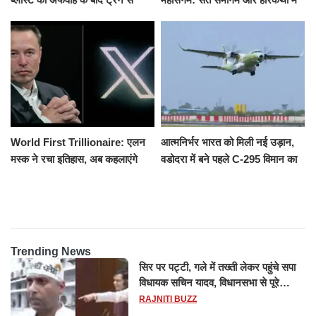
उतरकर भागे यात्री, दूसरी ट्रेन ने
उमड़ी श्रद्धालुओं की भीड़
रौंदा, 4 की मौत
World First Trillionaire: एलन
आत्मनिर्भर भारत को मिली नई उड़ान,
मस्क ने रचा इतिहास, अब कहलाएंगे
वडोदरा में बने पहले C-295 विमान का
ट्रिलेनियर, नेटवर्थ जान उड़ जाएंगे
सफल परीक्षण
होश
Trending News
सिर पर पट्टी, गले में तख्ती लेकर पहुंचे सपा
विधायक सचिन यादव, विधानसभा से पूरे
मानसून सत्र के लिए किया गया निलंबित
RAJNITI BUZZ