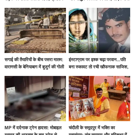
से पहले पुलिस ने लिया हिरासत में
ने शुरू किया सुपोषण मिशन-2
सगाई की तैयारियों के बीच पसरा मातम:
इंस्टाग्राम पर इश्क चढ़ा परवान...पति
वाराणसी के बेनियाबाग में बुजुर्ग की गोली
बना रुकावट तो रची खौफनाक साजिश,
मारकर हत्या, दो दिन पहले भी हुआ था
खीर में नींद की गोली देकर उतारा मौत
हमला
के घाट
MP में दर्दनाक ट्रेन हादसा: मोबाइल
चंदौली के समूदपुर में भक्ति का
ब्लास्ट की अफवाह के बाद ट्रेन से
महासंगम: संत समागम और हरिकथा में