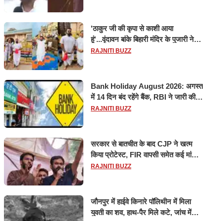
'ठाकुर जी की कृपा से काशी आया
हूं'...वृंदावन बांके बिहारी मंदिर के पुजारी ने
किया श्री काशी विश्वनाथ का जलाभिषेक
RAJNITI BUZZ
Bank Holiday August 2026: अगस्त
में 14 दिन बंद रहेंगे बैंक, RBI ने जारी की
छुट्टियों की लिस्ट​​​​​​​
RAJNITI BUZZ
सरकार से बातचीत के बाद CJP ने खत्म
किया प्रोटेस्ट, FIR वापसी समेत कई मांगों
पर बनी सहमति
RAJNITI BUZZ
जौनपुर में हाईवे किनारे पॉलिथीन में मिला
युवती का शव, हाथ-पैर मिले कटे, जांच में