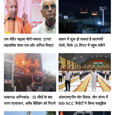
राम मंदिर चढ़ावा चोरी मामला: ट्रस्ट
सावन में शुरू हो सकता है वाराणसी
महासचिव चंपत राय और अनिल मिश्रा
रोपवे, सिर्फ 15 मिनट में पहुंच सकेंगे
ने दिया इस्तीफा, बोले CM योगी-किसी
कैंट से गोदौलिया, देना होगा इतना
को नहीं...
किराया
लखनऊ अग्निकांड : 15 मौतों के बाद
अंतरराष्ट्रीय योग दिवस: योग संगम में
जागा प्रशासन, अवैध बिल्डिंग को गिराने
600 NCC कैडेटों ने किया सामूहिक
का नोटिस, SIT जांच शुरू
योगाभ्यास, स्वस्थ जीवन का लिया