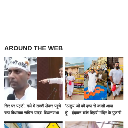
AROUND THE WEB
सिर पर पट्टी, गले में तख्ती लेकर पहुंचे
'ठाकुर जी की कृपा से काशी आया
सपा विधायक सचिन यादव, विधानसभा
हूं'...वृंदावन बांके बिहारी मंदिर के पुजारी
से पूरे मानसून सत्र के लिए किया गया
ने किया श्री काशी विश्वनाथ का
निलंबित
जलाभिषेक