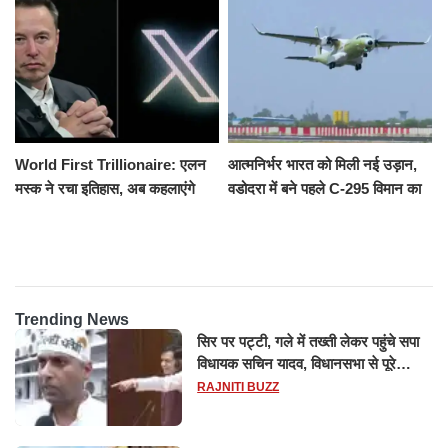
रौंदा, 4 की मौत
World First Trillionaire: एलन
आत्मनिर्भर भारत को मिली नई उड़ान,
मस्क ने रचा इतिहास, अब कहलाएंगे
वडोदरा में बने पहले C-295 विमान का
ट्रिलेनियर, नेटवर्थ जान उड़ जाएंगे
सफल परीक्षण
होश
Trending News
सिर पर पट्टी, गले में तख्ती लेकर पहुंचे सपा
विधायक सचिन यादव, विधानसभा से पूरे
मानसून सत्र के लिए किया गया निलंबित
RAJNITI BUZZ