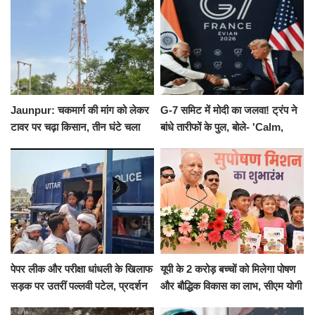
संकल्प
Jaunpur: चकमार्ग की मांग को लेकर
G-7 समिट में मोदी का जलवा! ट्रंप ने
टावर पर चढ़ा किसान, तीन घंटे चला
बांधे तारीफों के पुल, बोले- 'Calm,
हाईवोल्टेज ड्रामा
Cool and Total Killer'
पेपर लीक और परीक्षा धांधली के खिलाफ
यूपी के 2 करोड़ बच्चों को मिलेगा पोषण
सड़क पर उतरीं पल्लवी पटेल, प्रदर्शन
और बौद्धिक विकास का लाभ, सीएम योगी
से पहले पुलिस ने लिया हिरासत में
ने शुरू किया सुपोषण मिशन-2