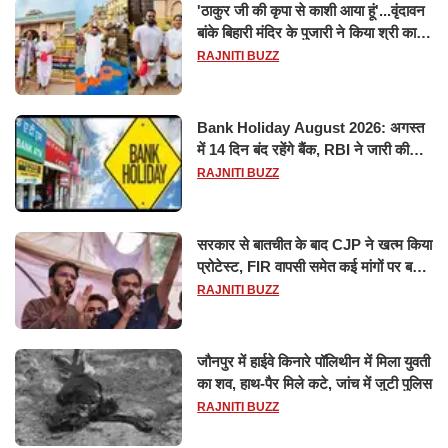
'ठाकुर जी की कृपा से काशी आया हूं'...वृंदावन
बांके बिहारी मंदिर के पुजारी ने किया श्री काशी
विश्वनाथ का जलाभिषेक
RAJNITI BUZZ
Bank Holiday August 2026: अगस्त
में 14 दिन बंद रहेंगे बैंक, RBI ने जारी की
छुट्टियों की लिस्ट​​​​​​​
RAJNITI BUZZ
सरकार से बातचीत के बाद CJP ने खत्म किया
प्रोटेस्ट, FIR वापसी समेत कई मांगों पर बनी
सहमति
RAJNITI BUZZ
जौनपुर में हाईवे किनारे पॉलिथीन में मिला युवती
का शव, हाथ-पैर मिले कटे, जांच में जुटी पुलिस
RAJNITI BUZZ