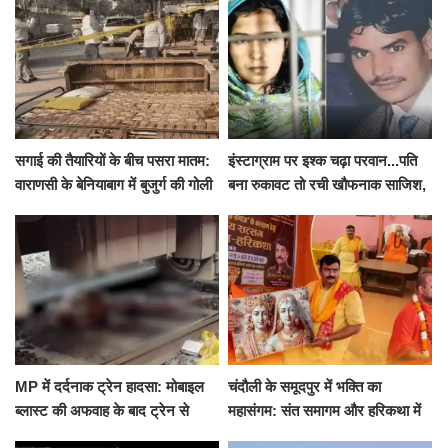
सगाई की तैयारियों के बीच पसरा मातम:
इंस्टाग्राम पर इश्क चढ़ा परवान...पति
वाराणसी के बेनियाबाग में बुजुर्ग की गोली
बना रुकावट तो रची खौफनाक साजिश,
मारकर हत्या, दो दिन पहले भी हुआ था
खीर में नींद की गोली देकर उतारा मौत
हमला
के घाट
MP में दर्दनाक ट्रेन हादसा: मोबाइल
चंदौली के समूदपुर में भक्ति का
ब्लास्ट की अफवाह के बाद ट्रेन से
महासंगम: संत समागम और हरिकथा में
उतरकर भागे यात्री, दूसरी ट्रेन ने
उमड़ी श्रद्धालुओं की भीड़