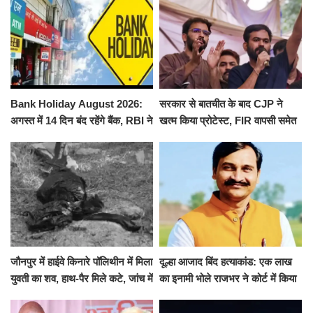
Bank Holiday August 2026:
सरकार से बातचीत के बाद CJP ने
अगस्त में 14 दिन बंद रहेंगे बैंक, RBI ने
खत्म किया प्रोटेस्ट, FIR वापसी समेत
जारी की छुट्टियों की लिस्ट​​​​​​​
कई मांगों पर बनी सहमति
जौनपुर में हाईवे किनारे पॉलिथीन में मिला
दूल्हा आजाद बिंद हत्याकांड: एक लाख
युवती का शव, हाथ-पैर मिले कटे, जांच में
का इनामी भोले राजभर ने कोर्ट में किया
जुटी पुलिस
सरेंडर, 14 दिन के लिए भेजा गया जेल