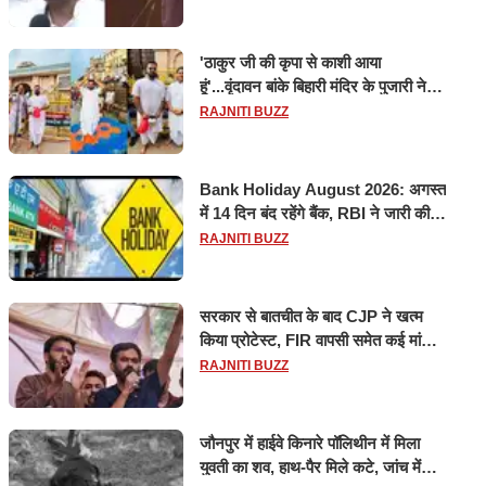
'ठाकुर जी की कृपा से काशी आया
हूं'...वृंदावन बांके बिहारी मंदिर के पुजारी ने
किया श्री काशी विश्वनाथ का जलाभिषेक
RAJNITI BUZZ
Bank Holiday August 2026: अगस्त
में 14 दिन बंद रहेंगे बैंक, RBI ने जारी की
छुट्टियों की लिस्ट​​​​​​​
RAJNITI BUZZ
सरकार से बातचीत के बाद CJP ने खत्म
किया प्रोटेस्ट, FIR वापसी समेत कई मांगों
पर बनी सहमति
RAJNITI BUZZ
जौनपुर में हाईवे किनारे पॉलिथीन में मिला
युवती का शव, हाथ-पैर मिले कटे, जांच में