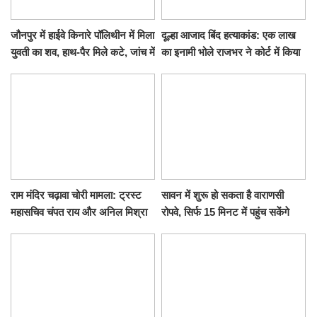
जौनपुर में हाईवे किनारे पॉलिथीन में मिला
दूल्हा आजाद बिंद हत्याकांड: एक लाख
युवती का शव, हाथ-पैर मिले कटे, जांच में
का इनामी भोले राजभर ने कोर्ट में किया
जुटी पुलिस
सरेंडर, 14 दिन के लिए भेजा गया जेल
राम मंदिर चढ़ावा चोरी मामला: ट्रस्ट
सावन में शुरू हो सकता है वाराणसी
महासचिव चंपत राय और अनिल मिश्रा
रोपवे, सिर्फ 15 मिनट में पहुंच सकेंगे
ने दिया इस्तीफा, बोले CM योगी-किसी
कैंट से गोदौलिया, देना होगा इतना
को नहीं...
किराया