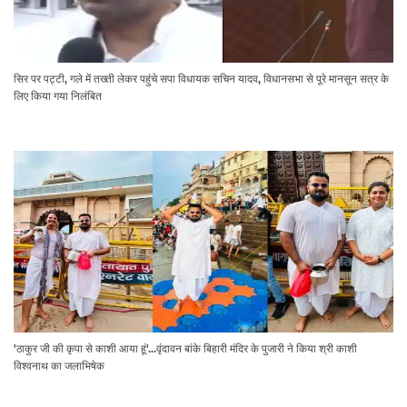
सिर पर पट्टी, गले में तख्ती लेकर पहुंचे सपा विधायक सचिन यादव, विधानसभा से पूरे मानसून सत्र के
लिए किया गया निलंबित
'ठाकुर जी की कृपा से काशी आया हूं'...वृंदावन बांके बिहारी मंदिर के पुजारी ने किया श्री काशी
विश्वनाथ का जलाभिषेक