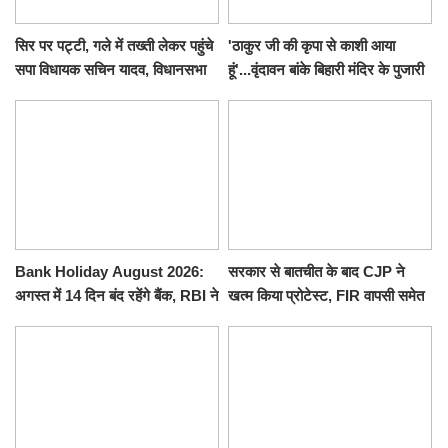
सिर पर पट्टी, गले में तख्ती लेकर पहुंचे
'ठाकुर जी की कृपा से काशी आया
सपा विधायक सचिन यादव, विधानसभा
हूं'...वृंदावन बांके बिहारी मंदिर के पुजारी
से पूरे मानसून सत्र के लिए किया गया
ने किया श्री काशी विश्वनाथ का
निलंबित
जलाभिषेक
Bank Holiday August 2026:
सरकार से बातचीत के बाद CJP ने
अगस्त में 14 दिन बंद रहेंगे बैंक, RBI ने
खत्म किया प्रोटेस्ट, FIR वापसी समेत
जारी की छुट्टियों की लिस्ट​​​​​​​
कई मांगों पर बनी सहमति