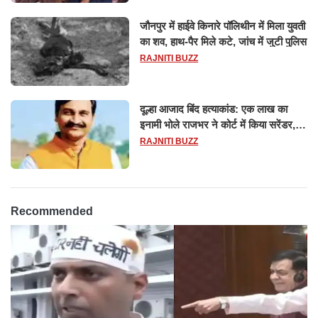
जौनपुर में हाईवे किनारे पॉलिथीन में मिला युवती
का शव, हाथ-पैर मिले कटे, जांच में जुटी पुलिस
RAJNITI BUZZ
दूल्हा आजाद बिंद हत्याकांड: एक लाख का
इनामी भोले राजभर ने कोर्ट में किया सरेंडर,
14 दिन के लिए भेजा गया जेल
RAJNITI BUZZ
Recommended