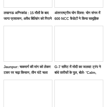
लखनऊ अग्निकांड : 15 मौतों के बाद
अंतरराष्ट्रीय योग दिवस: योग संगम में
जागा प्रशासन, अवैध बिल्डिंग को गिराने
600 NCC कैडेटों ने किया सामूहिक
का नोटिस, SIT जांच शुरू
योगाभ्यास, स्वस्थ जीवन का लिया
संकल्प
Jaunpur: चकमार्ग की मांग को लेकर
G-7 समिट में मोदी का जलवा! ट्रंप ने
टावर पर चढ़ा किसान, तीन घंटे चला
बांधे तारीफों के पुल, बोले- 'Calm,
हाईवोल्टेज ड्रामा
Cool and Total Killer'