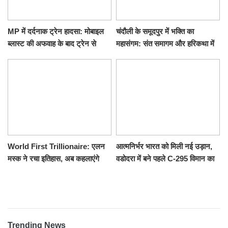
MP में दर्दनाक ट्रेन हादसा: मोबाइल
चंदौली के समूदपुर में भक्ति का
ब्लास्ट की अफवाह के बाद ट्रेन से
महासंगम: संत समागम और हरिकथा में
उतरकर भागे यात्री, दूसरी ट्रेन ने
उमड़ी श्रद्धालुओं की भीड़
रौंदा, 4 की मौत
World First Trillionaire: एलन
आत्मनिर्भर भारत को मिली नई उड़ान,
मस्क ने रचा इतिहास, अब कहलाएंगे
वडोदरा में बने पहले C-295 विमान का
ट्रिलेनियर, नेटवर्थ जान उड़ जाएंगे
सफल परीक्षण
होश
Trending News