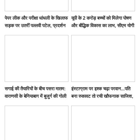
पेपर लीक और परीक्षा धांधली के खिलाफ
यूपी के 2 करोड़ बच्चों को मिलेगा पोषण
सड़क पर उतरीं पल्लवी पटेल, प्रदर्शन
और बौद्धिक विकास का लाभ, सीएम योगी
से पहले पुलिस ने लिया हिरासत में
ने शुरू किया सुपोषण मिशन-2
सगाई की तैयारियों के बीच पसरा मातम:
इंस्टाग्राम पर इश्क चढ़ा परवान...पति
वाराणसी के बेनियाबाग में बुजुर्ग की गोली
बना रुकावट तो रची खौफनाक साजिश,
मारकर हत्या, दो दिन पहले भी हुआ था
खीर में नींद की गोली देकर उतारा मौत
हमला
के घाट