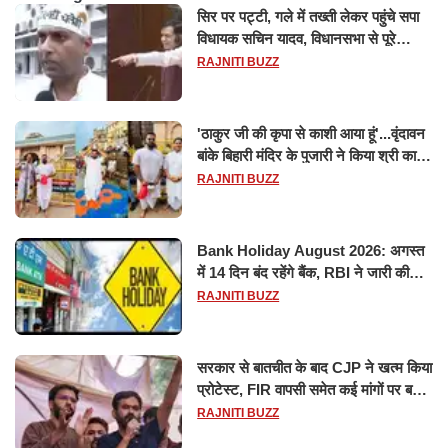
सिर पर पट्टी, गले में तख्ती लेकर पहुंचे सपा
विधायक सचिन यादव, विधानसभा से पूरे
मानसून सत्र के लिए किया गया निलंबित
RAJNITI BUZZ
'ठाकुर जी की कृपा से काशी आया हूं'...वृंदावन
बांके बिहारी मंदिर के पुजारी ने किया श्री काशी
विश्वनाथ का जलाभिषेक
RAJNITI BUZZ
Bank Holiday August 2026: अगस्त
में 14 दिन बंद रहेंगे बैंक, RBI ने जारी की
छुट्टियों की लिस्ट​​​​​​​
RAJNITI BUZZ
सरकार से बातचीत के बाद CJP ने खत्म किया
प्रोटेस्ट, FIR वापसी समेत कई मांगों पर बनी
सहमति
RAJNITI BUZZ