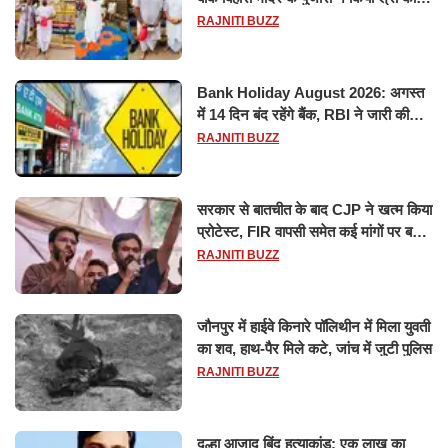
विश्वनाथ का जलाभिषेक
RAJNITI BUZZ
Bank Holiday August 2026: अगस्त
में 14 दिन बंद रहेंगे बैंक, RBI ने जारी की
छुट्टियों की लिस्ट​​​​​​​
RAJNITI BUZZ
सरकार से बातचीत के बाद CJP ने खत्म किया
प्रोटेस्ट, FIR वापसी समेत कई मांगों पर बनी
सहमति
RAJNITI BUZZ
जौनपुर में हाईवे किनारे पॉलिथीन में मिला युवती
का शव, हाथ-पैर मिले कटे, जांच में जुटी पुलिस
RAJNITI BUZZ
दूल्हा आजाद बिंद हत्याकांड: एक लाख का