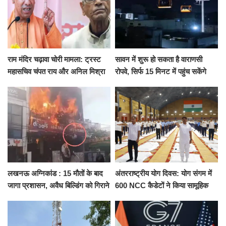
राम मंदिर चढ़ावा चोरी मामला: ट्रस्ट
सावन में शुरू हो सकता है वाराणसी
महासचिव चंपत राय और अनिल मिश्रा
रोपवे, सिर्फ 15 मिनट में पहुंच सकेंगे
ने दिया इस्तीफा, बोले CM योगी-किसी
कैंट से गोदौलिया, देना होगा इतना
को नहीं...
किराया
लखनऊ अग्निकांड : 15 मौतों के बाद
अंतरराष्ट्रीय योग दिवस: योग संगम में
जागा प्रशासन, अवैध बिल्डिंग को गिराने
600 NCC कैडेटों ने किया सामूहिक
का नोटिस, SIT जांच शुरू
योगाभ्यास, स्वस्थ जीवन का लिया
संकल्प