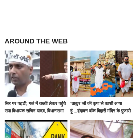
AROUND THE WEB
सिर पर पट्टी, गले में तख्ती लेकर पहुंचे
'ठाकुर जी की कृपा से काशी आया
सपा विधायक सचिन यादव, विधानसभा
हूं'...वृंदावन बांके बिहारी मंदिर के पुजारी
से पूरे मानसून सत्र के लिए किया गया
ने किया श्री काशी विश्वनाथ का
निलंबित
जलाभिषेक