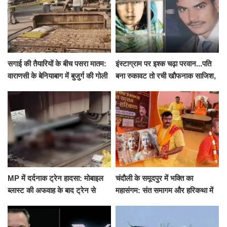
सगाई की तैयारियों के बीच पसरा मातम:
इंस्टाग्राम पर इश्क चढ़ा परवान...पति
वाराणसी के बेनियाबाग में बुजुर्ग की गोली
बना रुकावट तो रची खौफनाक साजिश,
मारकर हत्या, दो दिन पहले भी हुआ था
खीर में नींद की गोली देकर उतारा मौत
हमला
के घाट
MP में दर्दनाक ट्रेन हादसा: मोबाइल
चंदौली के समूदपुर में भक्ति का
ब्लास्ट की अफवाह के बाद ट्रेन से
महासंगम: संत समागम और हरिकथा में
उतरकर भागे यात्री, दूसरी ट्रेन ने
उमड़ी श्रद्धालुओं की भीड़
रौंदा, 4 की मौत