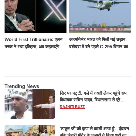
World First Trillionaire: एलन
आत्मनिर्भर भारत को मिली नई उड़ान,
मस्क ने रचा इतिहास, अब कहलाएंगे
वडोदरा में बने पहले C-295 विमान का
ट्रिलेनियर, नेटवर्थ जान उड़ जाएंगे
सफल परीक्षण
होश
Trending News
सिर पर पट्टी, गले में तख्ती लेकर पहुंचे सपा
विधायक सचिन यादव, विधानसभा से पूरे
मानसून सत्र के लिए किया गया निलंबित
RAJNITI BUZZ
'ठाकुर जी की कृपा से काशी आया हूं'...वृंदावन
बांके बिहारी मंदिर के पुजारी ने किया श्री काशी