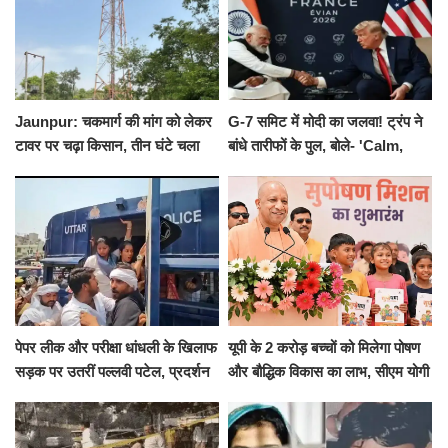
Jaunpur: चकमार्ग की मांग को लेकर
G-7 समिट में मोदी का जलवा! ट्रंप ने
टावर पर चढ़ा किसान, तीन घंटे चला
बांधे तारीफों के पुल, बोले- 'Calm,
हाईवोल्टेज ड्रामा
Cool and Total Killer'
पेपर लीक और परीक्षा धांधली के खिलाफ
यूपी के 2 करोड़ बच्चों को मिलेगा पोषण
सड़क पर उतरीं पल्लवी पटेल, प्रदर्शन
और बौद्धिक विकास का लाभ, सीएम योगी
से पहले पुलिस ने लिया हिरासत में
ने शुरू किया सुपोषण मिशन-2