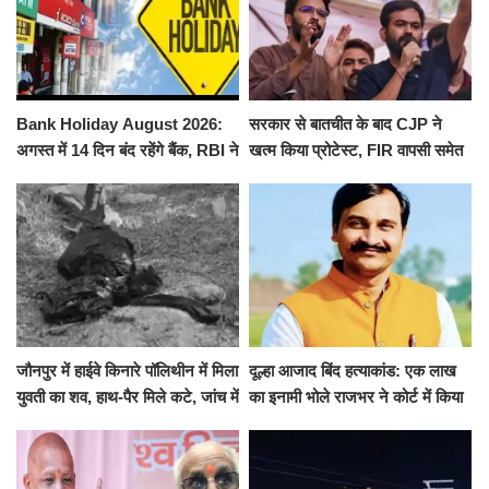
Bank Holiday August 2026:
सरकार से बातचीत के बाद CJP ने
अगस्त में 14 दिन बंद रहेंगे बैंक, RBI ने
खत्म किया प्रोटेस्ट, FIR वापसी समेत
जारी की छुट्टियों की लिस्ट​​​​​​​
कई मांगों पर बनी सहमति
जौनपुर में हाईवे किनारे पॉलिथीन में मिला
दूल्हा आजाद बिंद हत्याकांड: एक लाख
युवती का शव, हाथ-पैर मिले कटे, जांच में
का इनामी भोले राजभर ने कोर्ट में किया
जुटी पुलिस
सरेंडर, 14 दिन के लिए भेजा गया जेल