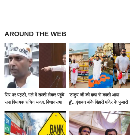
AROUND THE WEB
सिर पर पट्टी, गले में तख्ती लेकर पहुंचे
'ठाकुर जी की कृपा से काशी आया
सपा विधायक सचिन यादव, विधानसभा
हूं'...वृंदावन बांके बिहारी मंदिर के पुजारी
से पूरे मानसून सत्र के लिए किया गया
ने किया श्री काशी विश्वनाथ का
निलंबित
जलाभिषेक